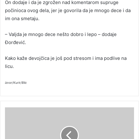
On dodaje i da je zgrožen nad komentarom supruge
počinioca ovog dela, jer je govorila da je mnogo dece i da
im ona smetaju.
– Valjda je mnogo dece nešto dobro i lepo – dodaje
Đorđević.
Kako kaže devojčica je još pod stresom i ima podlive na
licu.
izvor/Kurir/Blic