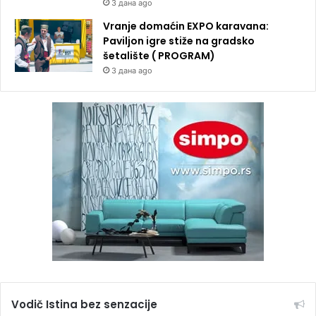
3 дана ago
Vranje domaćin EXPO karavana:
Paviljon igre stiže na gradsko
šetalište ( PROGRAM)
3 дана ago
Vodič Istina bez senzacije