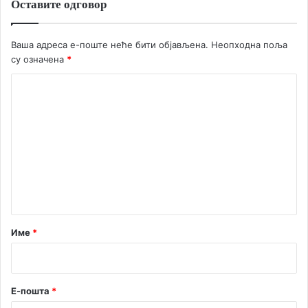
Оставите одговор
Ваша адреса е-поште неће бити објављена.
Неопходна поља
су означена
*
К
о
м
е
н
т
а
р
Име
*
*
Е-пошта
*