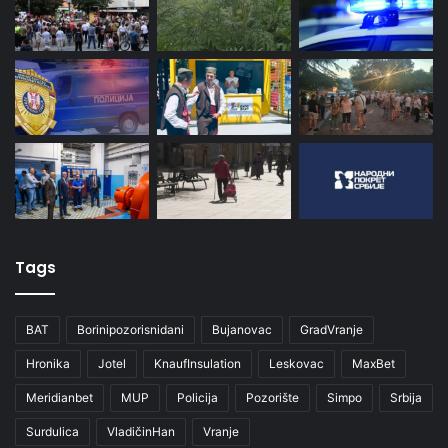
Tags
BAT
Borinipozorisnidani
Bujanovac
GradVranje
Hronika
Jotel
KnaufInsulation
Leskovac
MaxBet
Meridianbet
MUP
Policija
Pozorište
Simpo
Srbija
Surdulica
VladičinHan
Vranje