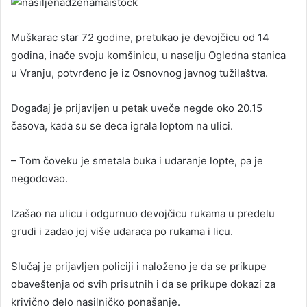
Muškarac star 72 godine, pretukao je devojčicu od 14
godina, inače svoju komšinicu, u naselju Ogledna stanica
u Vranju, potvrđeno je iz Osnovnog javnog tužilaštva.
Događaj je prijavljen u petak uveče negde oko 20.15
časova, kada su se deca igrala loptom na ulici.
– Tom čoveku je smetala buka i udaranje lopte, pa je
negodovao.
Izašao na ulicu i odgurnuo devojčicu rukama u predelu
grudi i zadao joj više udaraca po rukama i licu.
Slučaj je prijavljen policiji i naloženo je da se prikupe
obaveštenja od svih prisutnih i da se prikupe dokazi za
krivično delo nasilničko ponašanje.