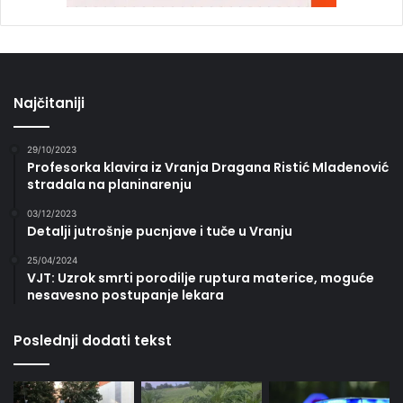
Najčitaniji
29/10/2023
Profesorka klavira iz Vranja Dragana Ristić Mladenović
stradala na planinarenju
03/12/2023
Detalji jutrošnje pucnjave i tuče u Vranju
25/04/2024
VJT: Uzrok smrti porodilje ruptura materice, moguće
nesavesno postupanje lekara
Poslednji dodati tekst