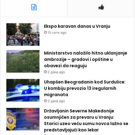
Ekspo karavan danas u Vranju
15 сати ago
Ministarstvo naložilo hitno uklanjanje
ambrozije – gradovi i opštine u
obavezi da reaguju
2 дана ago
Uhapšen Beograđanin kod Surdulice:
U kombiju prevozio 13 iregularnih
migranata
2 дана ago
Državljanin Severne Makedonije
osumnjičen za prevaru u Vranju:
Starici uzeo veću sumu novca lažno se
predstavljajući kao lekar