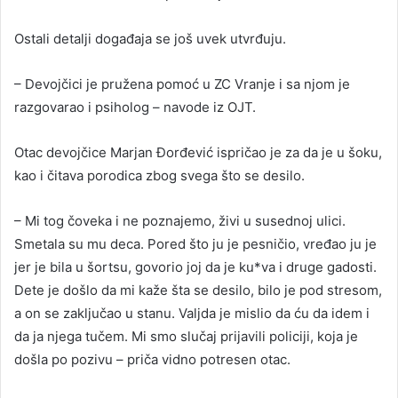
Ostali detalji događaja se još uvek utvrđuju.
– Devojčici je pružena pomoć u ZC Vranje i sa njom je
razgovarao i psiholog – navode iz OJT.
Otac devojčice Marjan Đorđević ispričao je za da je u šoku,
kao i čitava porodica zbog svega što se desilo.
– Mi tog čoveka i ne poznajemo, živi u susednoj ulici.
Smetala su mu deca. Pored što ju je pesničio, vređao ju je
jer je bila u šortsu, govorio joj da je ku*va i druge gadosti.
Dete je došlo da mi kaže šta se desilo, bilo je pod stresom,
a on se zaključao u stanu. Valjda je mislio da ću da idem i
da ja njega tučem. Mi smo slučaj prijavili policiji, koja je
došla po pozivu – priča vidno potresen otac.