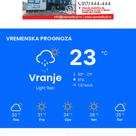
VREMENSKA PROGNOZA
23
℃
Vranje
30º - 21º
61%
1.51 km/h
Light Rain
30
31
34
36
35
℃
℃
℃
℃
℃
Пон
Уто
Сре
Чет
Пет