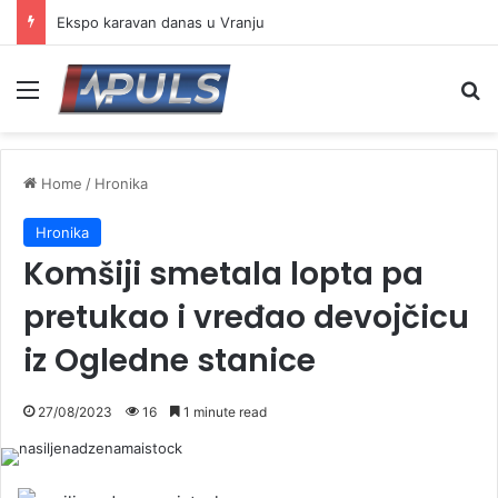
Ministarstvo naložilo hitno uklanjanje ambrozije – gradovi i opštine u obavezi da reaguju
Menu
S
Home
/
Hronika
Hronika
Komšiji smetala lopta pa
pretukao i vređao devojčicu
iz Ogledne stanice
27/08/2023
16
1 minute read