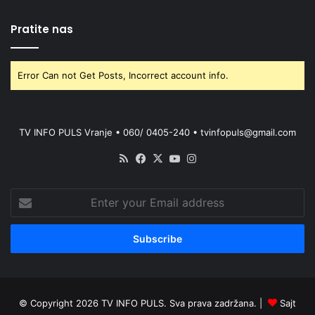
Pratite nas
Error Can not Get Posts, Incorrect account info.
TV INFO PULS Vranje • 060/ 0405-240 • tvinfopuls@gmail.com
RSS
Facebook
X
YouTube
Instagram
Enter
your
Email
address
© Copyright 2026 TV INFO PULS. Sva prava zadržana. |
Sajt