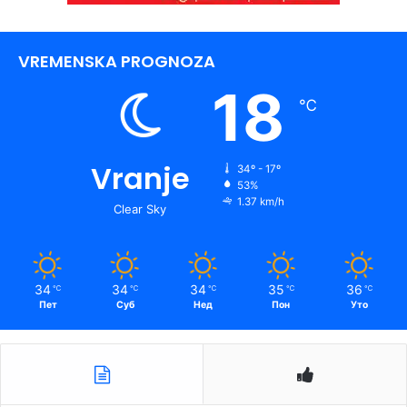
VREMENSKA PROGNOZA
18
℃
Vranje
34º - 17º
53%
1.37 km/h
Clear Sky
34
34
34
35
36
℃
℃
℃
℃
℃
Пет
Суб
Нед
Пон
Уто