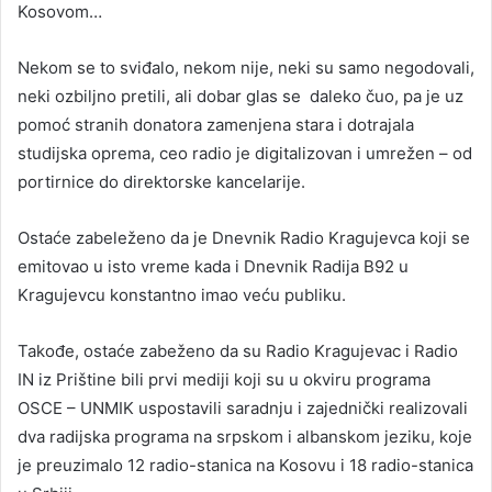
Kosovom…
Nekom se to sviđalo, nekom nije, neki su samo negodovali,
neki ozbiljno pretili, ali dobar glas se daleko čuo, pa je uz
pomoć stranih donatora zamenjena stara i dotrajala
studijska oprema, ceo radio je digitalizovan i umrežen – od
portirnice do direktorske kancelarije.
Ostaće zabeleženo da je Dnevnik Radio Kragujevca koji se
emitovao u isto vreme kada i Dnevnik Radija B92 u
Kragujevcu konstantno imao veću publiku.
Takođe, ostaće zabeženo da su Radio Kragujevac i Radio
IN iz Prištine bili prvi mediji koji su u okviru programa
OSCE – UNMIK uspostavili saradnju i zajednički realizovali
dva radijska programa na srpskom i albanskom jeziku, koje
je preuzimalo 12 radio-stanica na Kosovu i 18 radio-stanica