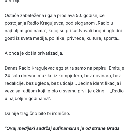
u Srbiji.
Ostaće zabeležena i gala proslava 50. godišnjice
postojanja Radio Kragujevca, pod sloganom „Radio u
najboljim godinama”, kojoj su prisustvovali brojni ugledni
gosti iz sveta medija, politike, privrede, kulture, sporta…
A onda je došla privatizacija.
Danas Radio Kragujevac egzistira samo na papiru. Emituje
24 sata dnevno muziku iz kompjutera, bez novinara, bez
redakcije, bez ugleda, bez uticaja… Jedina identifikacija i
veza sa radijom koji je bio u svemu prvi je džingl – „Radio
u najboljim godinama”.
Da nije tragično bilo bi ironično.
“Ovaj medijski sadržaj sufinansiran je od strane Grada