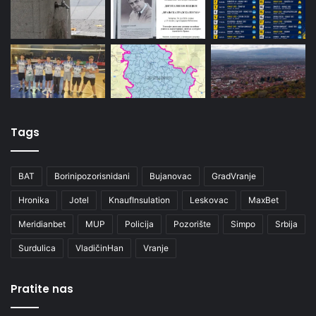
Tags
BAT
Borinipozorisnidani
Bujanovac
GradVranje
Hronika
Jotel
KnaufInsulation
Leskovac
MaxBet
Meridianbet
MUP
Policija
Pozorište
Simpo
Srbija
Surdulica
VladičinHan
Vranje
Pratite nas