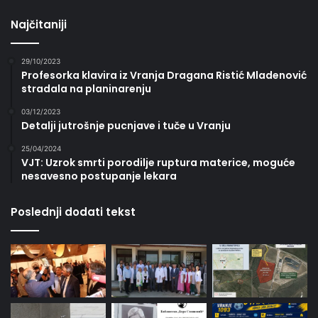
Najčitaniji
29/10/2023
Profesorka klavira iz Vranja Dragana Ristić Mladenović
stradala na planinarenju
03/12/2023
Detalji jutrošnje pucnjave i tuče u Vranju
25/04/2024
VJT: Uzrok smrti porodilje ruptura materice, moguće
nesavesno postupanje lekara
Poslednji dodati tekst