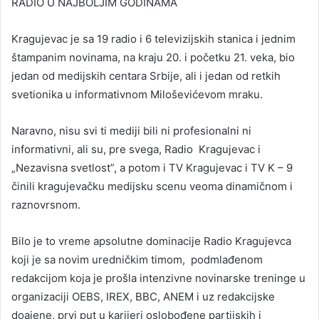
RADIO U NAJBOLJIM GODINAMA
Kragujevac je sa 19 radio i 6 televizijskih stanica i jednim
štampanim novinama, na kraju 20. i početku 21. veka, bio
jedan od medijskih centara Srbije, ali i jedan od retkih
svetionika u informativnom Miloševićevom mraku.
Naravno, nisu svi ti mediji bili ni profesionalni ni
informativni, ali su, pre svega, Radio Kragujevac i
„Nezavisna svetlost”, a potom i TV Kragujevac i TV K – 9
činili kragujevačku medijsku scenu veoma dinamičnom i
raznovrsnom.
Bilo je to vreme apsolutne dominacije Radio Kragujevca
koji je sa novim uredničkim timom, podmlađenom
redakcijom koja je prošla intenzivne novinarske treninge u
organizaciji OEBS, IREX, BBC, ANEM i uz redakcijske
doajene, prvi put u karijeri oslobođene partijskih i