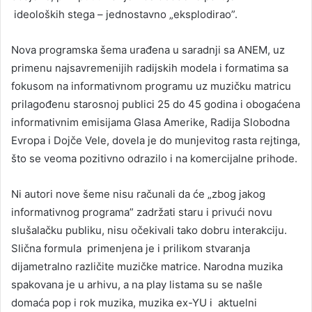
ideoloških stega – jednostavno „eksplodirao”.
Nova programska šema urađena u saradnji sa ANEM, uz
primenu najsavremenijih radijskih modela i formatima sa
fokusom na informativnom programu uz muzičku matricu
prilagođenu starosnoj publici 25 do 45 godina i obogaćena
informativnim emisijama Glasa Amerike, Radija Slobodna
Evropa i Dojče Vele, dovela je do munjevitog rasta rejtinga,
što se veoma pozitivno odrazilo i na komercijalne prihode.
Ni autori nove šeme nisu računali da će „zbog jakog
informativnog programa” zadržati staru i privući novu
slušalačku publiku, nisu očekivali tako dobru interakciju.
Slična formula primenjena je i prilikom stvaranja
dijametralno različite muzičke matrice. Narodna muzika
spakovana je u arhivu, a na play listama su se našle
domaća pop i rok muzika, muzika ex-YU i aktuelni