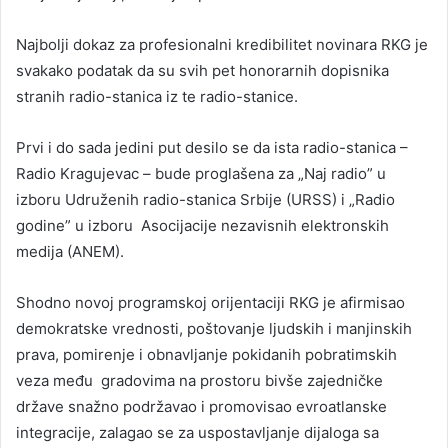
Najbolji dokaz za profesionalni kredibilitet novinara RKG je
svakako podatak da su svih pet honorarnih dopisnika
stranih radio-stanica iz te radio-stanice.
Prvi i do sada jedini put desilo se da ista radio-stanica –
Radio Kragujevac – bude proglašena za „Naj radio” u
izboru Udruženih radio-stanica Srbije (URSS) i „Radio
godine” u izboru Asocijacije nezavisnih elektronskih
medija (ANEM).
Shodno novoj programskoj orijentaciji RKG je afirmisao
demokratske vrednosti, poštovanje ljudskih i manjinskih
prava, pomirenje i obnavljanje pokidanih pobratimskih
veza među gradovima na prostoru bivše zajedničke
države snažno podržavao i promovisao evroatlanske
integracije, zalagao se za uspostavljanje dijaloga sa