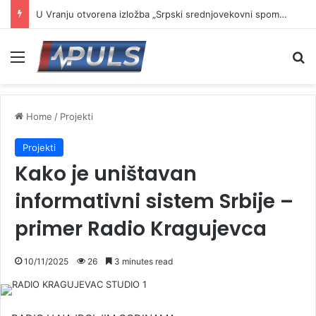
U Vranju otvorena izložba „Srpski srednjovekovni spomenici u opasnosti“
Menu
Se
Home
/
Projekti
Projekti
Kako je uništavan
informativni sistem Srbije –
primer Radio Kragujevca
10/11/2025
26
3 minutes read