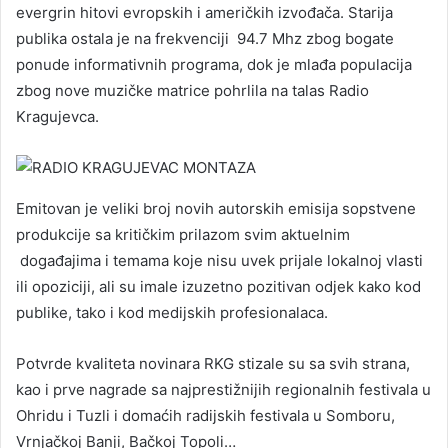
evergrin hitovi evropskih i američkih izvođača. Starija
publika ostala je na frekvenciji 94.7 Mhz zbog bogate
ponude informativnih programa, dok je mlađa populacija
zbog nove muzičke matrice pohrlila na talas Radio
Kragujevca.
Emitovan je veliki broj novih autorskih emisija sopstvene
produkcije sa kritičkim prilazom svim aktuelnim
događajima i temama koje nisu uvek prijale lokalnoj vlasti
ili opoziciji, ali su imale izuzetno pozitivan odjek kako kod
publike, tako i kod medijskih profesionalaca.
Potvrde kvaliteta novinara RKG stizale su sa svih strana,
kao i prve nagrade sa najprestižnijih regionalnih festivala u
Ohridu i Tuzli i domaćih radijskih festivala u Somboru,
Vrnjačkoj Banji, Bačkoj Topoli…