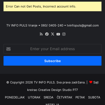
Error Can not Get Posts, Incorrect account info.
TV INFO PULS Vranje • 060/ 0405-240 • tvinfopuls@gmail.com
RSS
Facebook
X
YouTube
Instagram
Enter
your
Email
address
© Copyright 2026 TV INFO PULS. Sva prava zadržana. |
Sajt
kreirao
Creative Design Studio P77
PONEDELJAK
UTORAK
SREDA
ČETVRTAK
PETAK
SUBOTA
NEDELJA