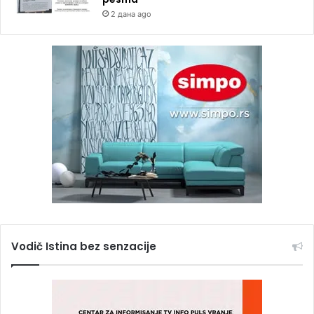
2 дана ago
Vodič Istina bez senzacije