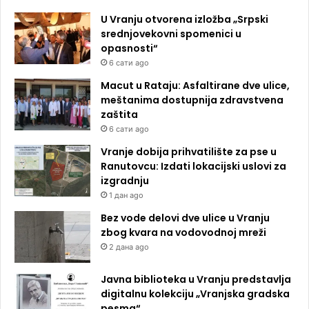
U Vranju otvorena izložba „Srpski
srednjovekovni spomenici u
opasnosti“
6 сати ago
Macut u Rataju: Asfaltirane dve ulice,
meštanima dostupnija zdravstvena
zaštita
6 сати ago
Vranje dobija prihvatilište za pse u
Ranutovcu: Izdati lokacijski uslovi za
izgradnju
1 дан ago
Bez vode delovi dve ulice u Vranju
zbog kvara na vodovodnoj mreži
2 дана ago
Javna biblioteka u Vranju predstavlja
digitalnu kolekciju „Vranjska gradska
pesma“