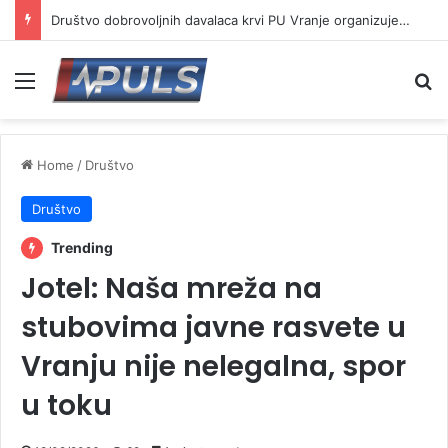
Od 17. avgusta novi lekovi na recept o trošku države
Menu
Se
Home
/
Društvo
Društvo
Trending
Jotel: Naša mreža na
stubovima javne rasvete u
Vranju nije nelegalna, spor
u toku