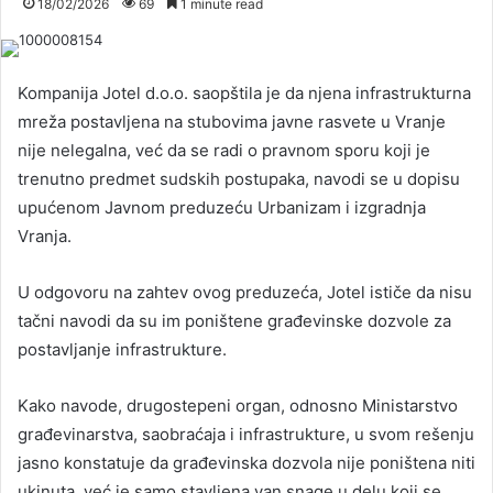
18/02/2026
69
1 minute read
Kompanija Jotel d.o.o. saopštila je da njena infrastrukturna
mreža postavljena na stubovima javne rasvete u Vranje
nije nelegalna, već da se radi o pravnom sporu koji je
trenutno predmet sudskih postupaka, navodi se u dopisu
upućenom Javnom preduzeću Urbanizam i izgradnja
Vranja.
U odgovoru na zahtev ovog preduzeća, Jotel ističe da nisu
tačni navodi da su im poništene građevinske dozvole za
postavljanje infrastrukture.
Kako navode, drugostepeni organ, odnosno Ministarstvo
građevinarstva, saobraćaja i infrastrukture, u svom rešenju
jasno konstatuje da građevinska dozvola nije poništena niti
ukinuta, već je samo stavljena van snage u delu koji se