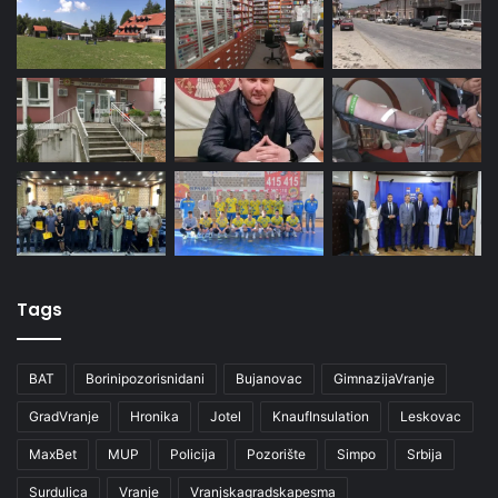
Tags
BAT
Borinipozorisnidani
Bujanovac
GimnazijaVranje
GradVranje
Hronika
Jotel
KnaufInsulation
Leskovac
MaxBet
MUP
Policija
Pozorište
Simpo
Srbija
Surdulica
Vranje
Vranjskagradskapesma