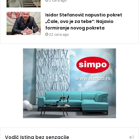
2 сата ago
Isidor Stefanović napustio pokret
„Ćale, ovo je za tebe“: Najavio
formiranje novog pokreta
22 сата ago
Vodič Istina bez senzacije