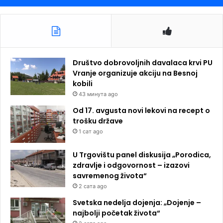
Društvo dobrovoljnih davalaca krvi PU
Vranje organizuje akciju na Besnoj
kobili
43 минута ago
Od 17. avgusta novi lekovi na recept o
trošku države
1 сат ago
U Trgovištu panel diskusija „Porodica,
zdravlje i odgovornost – izazovi
savremenog života“
2 сата ago
Svetska nedelja dojenja: „Dojenje –
najbolji početak života“