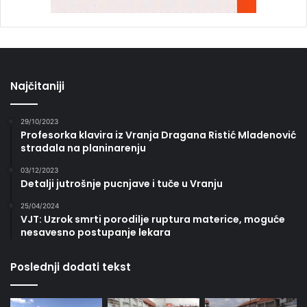
Najčitaniji
29/10/2023
Profesorka klavira iz Vranja Dragana Ristić Mladenović
stradala na planinarenju
03/12/2023
Detalji jutrošnje pucnjave i tuče u Vranju
25/04/2024
VJT: Uzrok smrti porodilje ruptura materice, moguće
nesavesno postupanje lekara
Poslednji dodati tekst