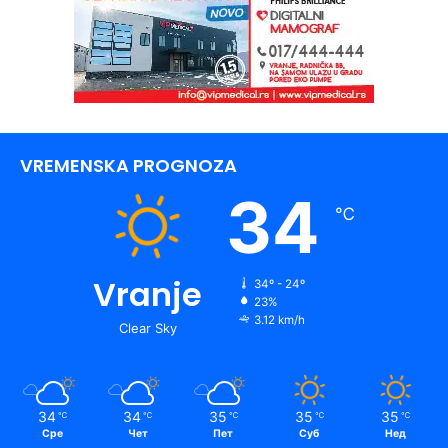
VREMENSKA PROGNOZA
34
℃
Vranje
34º - 24º
23%
3.12 km/h
Clear Sky
34
34
35
35
35
℃
℃
℃
℃
℃
Сре
Чет
Пет
Суб
Нед