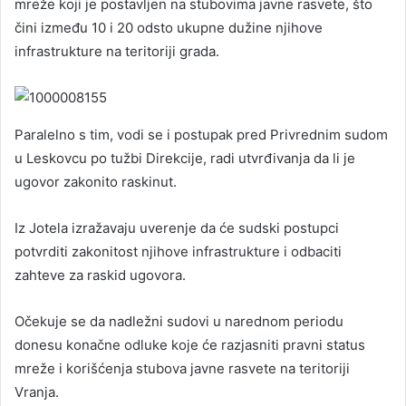
mreže koji je postavljen na stubovima javne rasvete, što
čini između 10 i 20 odsto ukupne dužine njihove
infrastrukture na teritoriji grada.
Paralelno s tim, vodi se i postupak pred Privrednim sudom
u Leskovcu po tužbi Direkcije, radi utvrđivanja da li je
ugovor zakonito raskinut.
Iz Jotela izražavaju uverenje da će sudski postupci
potvrditi zakonitost njihove infrastrukture i odbaciti
zahteve za raskid ugovora.
Očekuje se da nadležni sudovi u narednom periodu
donesu konačne odluke koje će razjasniti pravni status
mreže i korišćenja stubova javne rasvete na teritoriji
Vranja.