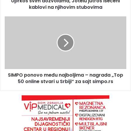
Uprkos svim dozvolama, Jotelu jutros isečeni
kablovi na njihovim stubovima
SIMPO ponovo među najboljima – nagrada „Top
50 online stvari u Srbiji“ za sajt simpo.rs