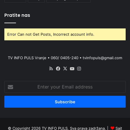
Pratite nas
Error Can not Get Posts, Incorrect account info.
TV INFO PULS Vranje • 060/ 0405-240 • tvinfopuls@gmail.com
RSS
Facebook
X
YouTube
Instagram
Enter
your
Email
address
© Copyright 2026 TV INFO PULS. Sva prava zadržana. |
Sajt