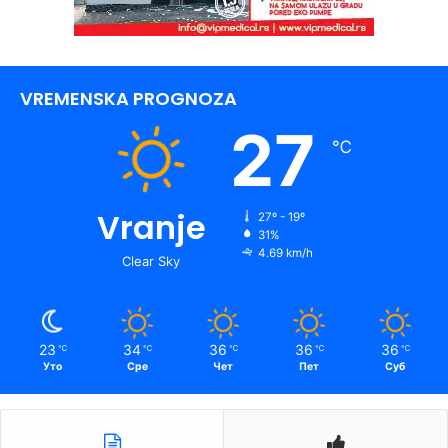
VREMENSKA PROGNOZA
27
℃
Vranje
27º - 19º
31%
4.69 km/h
Clear Sky
23
34
36
36
36
℃
℃
℃
℃
℃
Уто
Сре
Чет
Пет
Суб