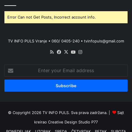
Error Can not Get Posts, Incorrect account info.
TV INFO PULS Vranje • 060/ 0405-240 • tvinfopuls@gmail.com
RSS
Facebook
X
YouTube
Instagram
Enter
your
Email
address
© Copyright 2026 TV INFO PULS. Sva prava zadržana. |
Sajt
kreirao
Creative Design Studio P77
PONEDELJAK
UTORAK
SREDA
ČETVRTAK
PETAK
SUBOTA