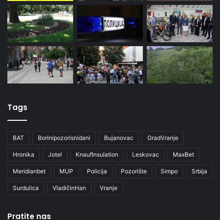
Tags
BAT
Borinipozorisnidani
Bujanovac
GradVranje
Hronika
Jotel
KnaufInsulation
Leskovac
MaxBet
Meridianbet
MUP
Policija
Pozorište
Simpo
Srbija
Surdulica
VladičinHan
Vranje
Pratite nas