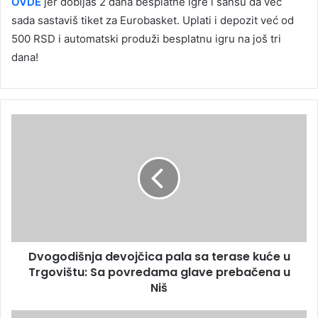
OVDE
jer dobijaš 2 dana besplatne igre i šansu da već
sada sastaviš tiket za Eurobasket. Uplati i depozit već od
500 RSD i automatski produži besplatnu igru na još tri
dana!
Dvogodišnja devojčica pala sa terase kuće u
Trgovištu: Sa povredama glave prebačena u
Niš