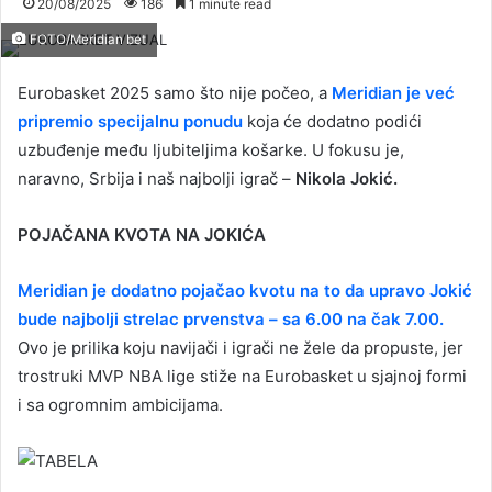
20/08/2025
186
1 minute read
FOTO/Meridian bet
Eurobasket 2025 samo što nije počeo, a
Meridian je već
pripremio specijalnu ponudu
koja će dodatno podići
uzbuđenje među ljubiteljima košarke. U fokusu je,
naravno, Srbija i naš najbolji igrač –
Nikola Jokić.
POJAČANA KVOTA NA JOKIĆA
Meridian je dodatno pojačao kvotu na to da upravo Jokić
bude najbolji strelac prvenstva – sa 6.00 na čak 7.00.
Ovo je prilika koju navijači i igrači ne žele da propuste, jer
trostruki MVP NBA lige stiže na Eurobasket u sjajnoj formi
i sa ogromnim ambicijama.