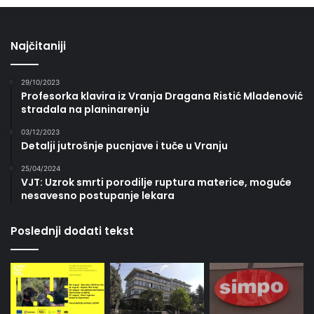
Najčitaniji
29/10/2023
Profesorka klavira iz Vranja Dragana Ristić Mladenović
stradala na planinarenju
03/12/2023
Detalji jutrošnje pucnjave i tuče u Vranju
25/04/2024
VJT: Uzrok smrti porodilje ruptura materice, moguće
nesavesno postupanje lekara
Poslednji dodati tekst