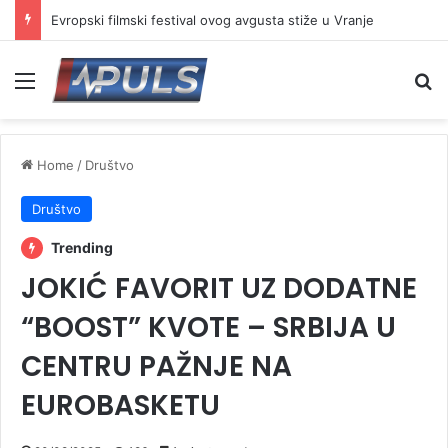
Evropski filmski festival ovog avgusta stiže u Vranje
Menu
Se
Home
/
Društvo
Društvo
Trending
JOKIĆ FAVORIT UZ DODATNE
“BOOST” KVOTE – SRBIJA U
CENTRU PAŽNJE NA
EUROBASKETU