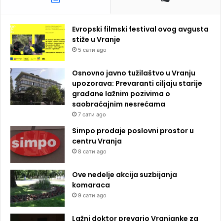
Evropski filmski festival ovog avgusta
stiže u Vranje
5 сати ago
Osnovno javno tužilaštvo u Vranju
upozorava: Prevaranti ciljaju starije
građane lažnim pozivima o
saobraćajnim nesrećama
7 сати ago
Simpo prodaje poslovni prostor u
centru Vranja
8 сати ago
Ove nedelje akcija suzbijanja
komaraca
9 сати ago
Lažni doktor prevario Vranjanke za