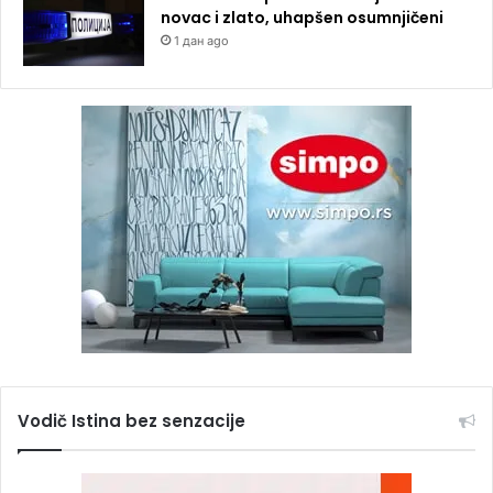
novac i zlato, uhapšen osumnjičeni
1 дан ago
Vodič Istina bez senzacije