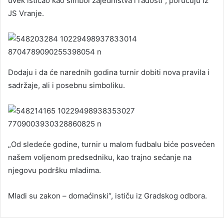
uvek isticao kao simbol zajedništva i radosti“, poručuju iz
JS Vranje.
Dodaju i da će narednih godina turnir dobiti nova pravila i
sadržaje, ali i posebnu simboliku.
„Od sledeće godine, turnir u malom fudbalu biće posvećen
našem voljenom predsedniku, kao trajno sećanje na
njegovu podršku mladima.
Mladi su zakon – domaćinski“, ističu iz Gradskog odbora.