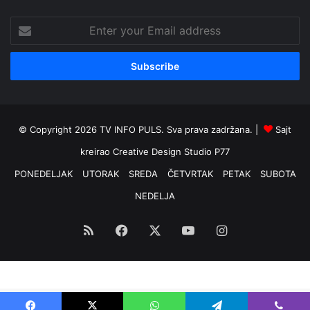
Enter
your
Email
address
© Copyright 2026 TV INFO PULS. Sva prava zadržana. |
Sajt
kreirao
Creative Design Studio P77
PONEDELJAK
UTORAK
SREDA
ČETVRTAK
PETAK
SUBOTA
NEDELJA
RSS
Facebook
X
YouTube
Instagram
Optimized by Seraphinite Accelerator