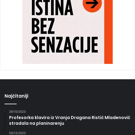
Najčitaniji
29/10/2023
Profesorka klavira iz Vranja Dragana Ristić Mladenović
stradala na planinarenju
03/12/2023