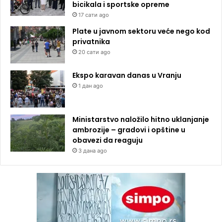
bicikala i sportske opreme
17 сати ago
Plate u javnom sektoru veće nego kod
privatnika
20 сати ago
Ekspo karavan danas u Vranju
1 дан ago
Ministarstvo naložilo hitno uklanjanje
ambrozije – gradovi i opštine u
obavezi da reaguju
3 дана ago