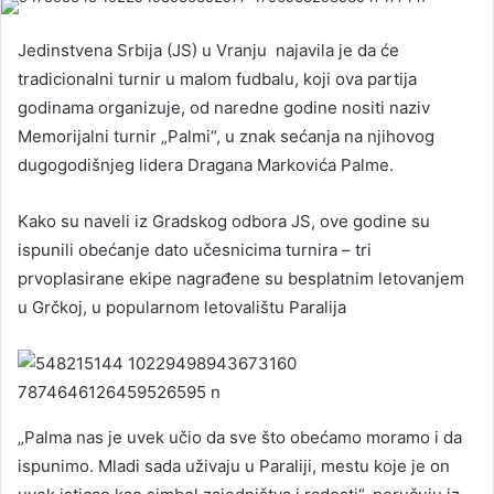
Jedinstvena Srbija (JS) u Vranju najavila je da će
tradicionalni turnir u malom fudbalu, koji ova partija
godinama organizuje, od naredne godine nositi naziv
Memorijalni turnir „Palmi“, u znak sećanja na njihovog
dugogodišnjeg lidera Dragana Markovića Palme.
Kako su naveli iz Gradskog odbora JS, ove godine su
ispunili obećanje dato učesnicima turnira – tri
prvoplasirane ekipe nagrađene su besplatnim letovanjem
u Grčkoj, u popularnom letovalištu Paralija
„Palma nas je uvek učio da sve što obećamo moramo i da
ispunimo. Mladi sada uživaju u Paraliji, mestu koje je on