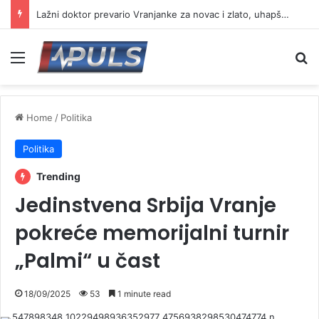
Lažni doktor prevario Vranjanke za novac i zlato, uhapšen osumnjičeni
Menu
Se
Home
/
Politika
Politika
Trending
Jedinstvena Srbija Vranje
pokreće memorijalni turnir
„Palmi“ u čast
18/09/2025
53
1 minute read