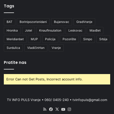
Tags
BAT
Borinipozorisnidani
Bujanovac
GradVranje
Hronika
Jotel
KnaufInsulation
Leskovac
MaxBet
Meridianbet
MUP
Policija
Pozorište
Simpo
Srbija
Surdulica
VladičinHan
Vranje
Pratite nas
Error Can not Get Posts, Incorrect account info.
TV INFO PULS Vranje • 060/ 0405-240 • tvinfopuls@gmail.com
RSS
Facebook
X
YouTube
Instagram