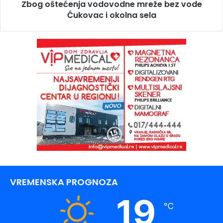
Zbog oštećenja vodovodne mreže bez vode
Ćukovac i okolna sela
VREMENSKA PROGNOZA
19
℃