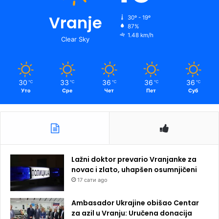
Vranje
30º - 19º
87%
1.48 km/h
Clear Sky
30
33
36
36
36
℃
℃
℃
℃
℃
Уто
Сре
Чет
Пет
Суб
Lažni doktor prevario Vranjanke za
novac i zlato, uhapšen osumnjičeni
17 сати ago
Ambasador Ukrajine obišao Centar
za azil u Vranju: Uručena donacija