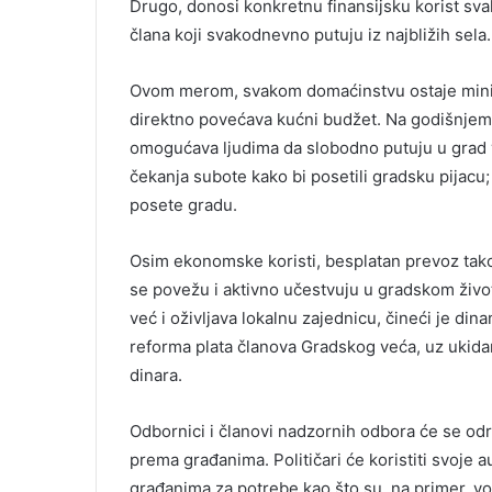
Drugo, donosi konkretnu finansijsku korist sv
člana koji svakodnevno putuju iz najbližih sela.
Ovom merom, svakom domaćinstvu ostaje mini
direktno povećava kućni budžet. Na godišnjem 
omogućava ljudima da slobodno putuju u grad 
čekanja subote kako bi posetili gradsku pijacu
posete gradu.
Osim ekonomske koristi, besplatan prevoz tako
se povežu i aktivno učestvuju u gradskom živo
već i oživljava lokalnu zajednicu, čineći je din
reforma plata članova Gradskog veća, uz ukidan
dinara.
Odbornici i članovi nadzornih odbora će se odr
prema građanima. Političari će koristiti svoje 
građanima za potrebe kao što su, na primer, v