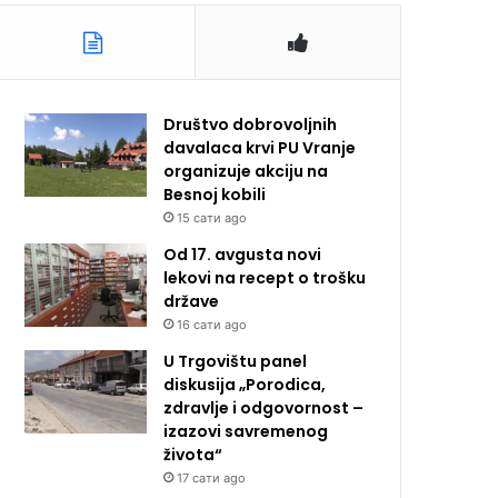
Društvo dobrovoljnih
davalaca krvi PU Vranje
organizuje akciju na
Besnoj kobili
15 сати ago
Od 17. avgusta novi
lekovi na recept o trošku
države
16 сати ago
U Trgovištu panel
diskusija „Porodica,
zdravlje i odgovornost –
izazovi savremenog
života“
17 сати ago