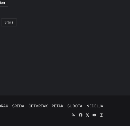
ion
Srbija
ORAK
SREDA
ČETVRTAK
PETAK
SUBOTA
NEDELJA
RSS
Facebook
X
YouTube
Instagram