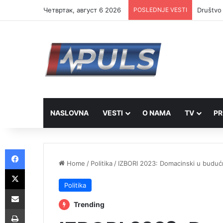
Четвртак, август 6 2026
POSLEDNJE VESTI
Društvo 
NASLOVNA
VESTI
O NAMA
TV
PR
Facebook
Home
/
Politika
/
IZBORI 2023: Domacinski u budućn
X
Politika
Share via Email
Trending
Print