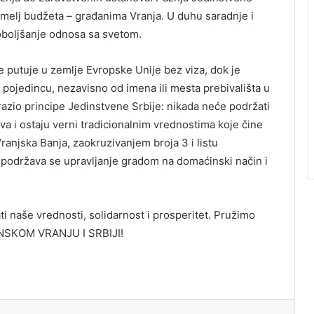
temelj budžeta – građanima Vranja. U duhu saradnje i
poboljšanje odnosa sa svetom.
 putuje u zemlje Evropske Unije bez viza, dok je
ojedincu, nezavisno od imena ili mesta prebivališta u
razio principe Jedinstvene Srbije: nikada neće podržati
va i ostaju verni tradicionalnim vrednostima koje čine
ranjska Banja, zaokruzivanjem broja 3 i listu
 podržava se upravljanje gradom na domaćinski način i
 naše vrednosti, solidarnost i prosperitet. Pružimo
INSКOM VRANJU I SRBIJI!
it
Messenger
Share via Email
Print