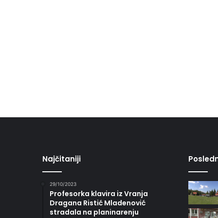
Najčitaniji
Posledn
29/10/2023
Profesorka klavira iz Vranja
Dragana Ristić Mladenović
stradala na planinarenju