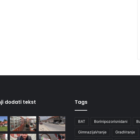
ji dodati tekst
Tags
BAT
Borinipozorisnidani
B
GimnazijaVranje
GradVranje