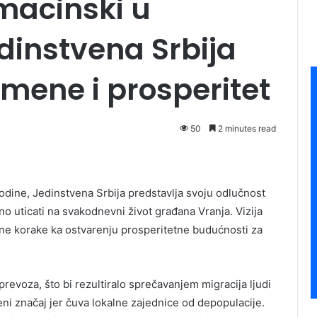
macinski u
dinstvena Srbija
mene i prosperitet
50
2 minutes read
odine, Jedinstvena Srbija predstavlja svoju odlučnost
o uticati na svakodnevni život građana Vranja. Vizija
tne korake ka ostvarenju prosperitetne budućnosti za
revoza, što bi rezultiralo sprečavanjem migracija ljudi
veni značaj jer čuva lokalne zajednice od depopulacije.