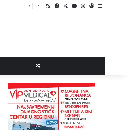
RSS
Facebook
X
YouTube
Instagram
Log In
Sidebar
Random Article