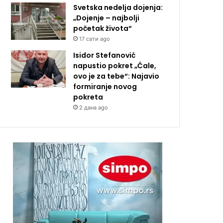
Svetska nedelja dojenja:
„Dojenje – najbolji
početak života“
17 сати ago
Isidor Stefanović
napustio pokret „Ćale,
ovo je za tebe“: Najavio
formiranje novog
pokreta
2 дана ago