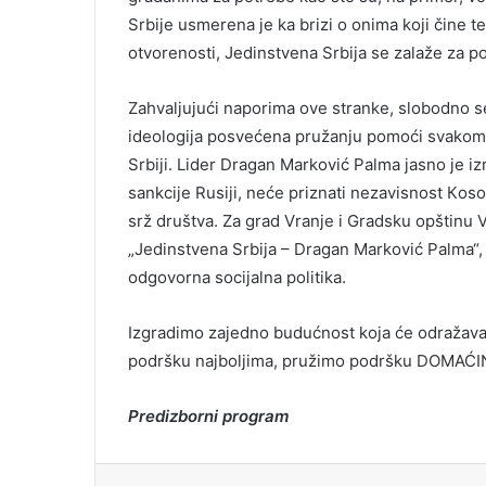
Srbije usmerena je ka brizi o onima koji čine 
otvorenosti, Jedinstvena Srbija se zalaže za 
Zahvaljujući naporima ove stranke, slobodno se
ideologija posvećena pružanju pomoći svakom p
Srbiji. Lider Dragan Marković Palma jasno je iz
sankcije Rusiji, neće priznati nezavisnost Кoso
srž društva. Za grad Vranje i Gradsku opštinu V
„Jedinstvena Srbija – Dragan Marković Palma“,
odgovorna socijalna politika.
Izgradimo zajedno budućnost koja će odražavati
podršku najboljima, pružimo podršku DOMAĆ
Predizborni program
Facebook
X
LinkedIn
Pinterest
Redd