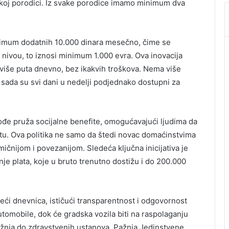
akoj porodici. Iz svake porodice imamo minimum dva
mum dodatnih 10.000 dinara mesečno, čime se
nivou, to iznosi minimum 1.000 evra. Ova inovacija
više puta dnevno, bez ikakvih troškova. Nema više
; sada su svi dani u nedelji podjednako dostupni za
đe pruža socijalne benefite, omogućavajući ljudima da
tu. Ova politika ne samo da štedi novac domaćinstvima
amičnijom i povezanijom. Sledeća ključna inicijativa je
je plata, koje u bruto trenutno dostižu i do 200.000
eći dnevnica, ističući transparentnost i odgovornost
automobile, dok će gradska vozila biti na raspolaganju
ožnja do zdravstvenih ustanova. Pažnja Jedinstvene