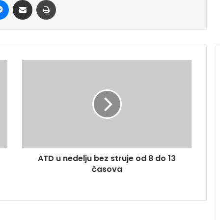
ATD u nedelju bez struje od 8 do 13
časova