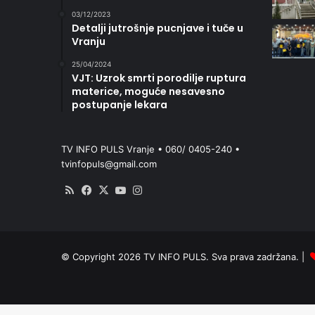
03/12/2023
Detalji jutrošnje pucnjave i tuče u
Vranju
25/04/2024
VJT: Uzrok smrti porodilje ruptura
materice, moguće nesavesno
postupanje lekara
TV INFO PULS Vranje • 060/ 0405-240 •
tvinfopuls@gmail.com
RSS
Facebook
X
YouTube
Instagram
© Copyright 2026 TV INFO PULS. Sva prava zadržana. |