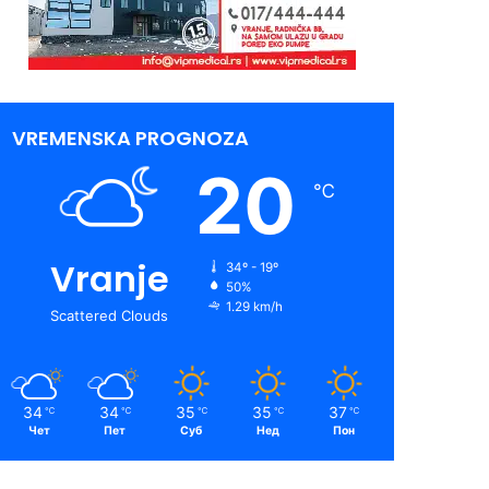
VREMENSKA PROGNOZA
20
℃
Vranje
34º - 19º
50%
1.29 km/h
Scattered Clouds
34
34
35
35
37
℃
℃
℃
℃
℃
Чет
Пет
Суб
Нед
Пон