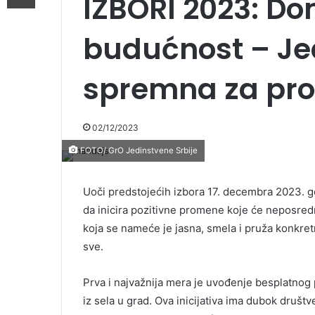
IZBORI 2023: Do
budućnost – Je
spremna za pro
02/12/2023
FOTO/ GrO Jedinstvene Srbije
Uoči predstojećih izbora 17. decembra 2023. g
da inicira pozitivne promene koje će neposredn
koja se nameće je jasna, smela i pruža konkre
sve.
Prva i najvažnija mera je uvođenje besplatnog p
iz sela u grad. Ova inicijativa ima dubok društ