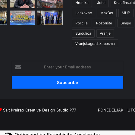
Hronika
Jotel
KnaufInsulat
Leskovac
MaxBet
MUP
Policija
Pozorište
Simpo
Surdulica
Vranje
Vranjskagradskapesma
Enter
your
Email
address
Sajt kreirao
Creative Design Studio P77
PONEDELJAK
UT
Optimized by Seraphinite Accelerator