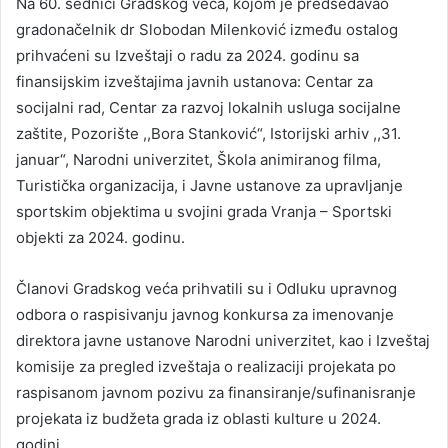
Na 60. sednici Gradskog veća, kojom je predsedavao
gradonačelnik dr Slobodan Milenković između ostalog
prihvaćeni su Izveštaji o radu za 2024. godinu sa
finansijskim izveštajima javnih ustanova: Centar za
socijalni rad, Centar za razvoj lokalnih usluga socijalne
zaštite, Pozorište ,,Bora Stanković“, Istorijski arhiv ,,31.
januar“, Narodni univerzitet, Škola animiranog filma,
Turistička organizacija, i Javne ustanove za upravljanje
sportskim objektima u svojini grada Vranja – Sportski
objekti za 2024. godinu.
Članovi Gradskog veća prihvatili su i Odluku upravnog
odbora o raspisivanju javnog konkursa za imenovanje
direktora javne ustanove Narodni univerzitet, kao i Izveštaj
komisije za pregled izveštaja o realizaciji projekata po
raspisanom javnom pozivu za finansiranje/sufinanisranje
projekata iz budžeta grada iz oblasti kulture u 2024.
godini.