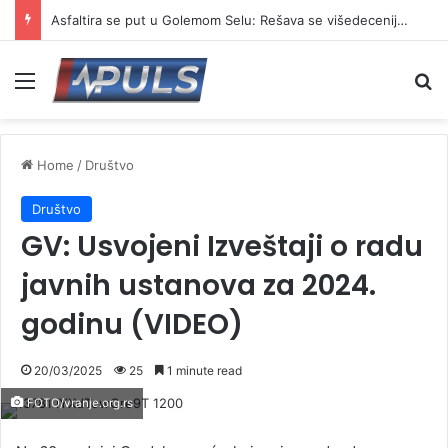
Asfaltira se put u Golemom Selu: Rešava se višedecenijski problem meštana
Menu
Se
Home
/
Društvo
Društvo
GV: Usvojeni Izveštaji o radu
javnih ustanova za 2024.
godinu (VIDEO)
20/03/2025
25
1 minute read
FOTO/vranje.org.rs