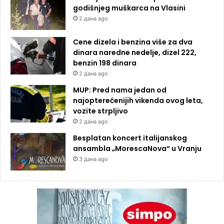
godišnjeg muškarca na Vlasini
2 дана ago
Cene dizela i benzina više za dva
dinara naredne nedelje, dizel 222,
benzin 198 dinara
2 дана ago
MUP: Pred nama jedan od
najopterećenijih vikenda ovog leta,
vozite strpljivo
2 дана ago
Besplatan koncert italijanskog
ansambla „MorescaNova“ u Vranju
3 дана ago