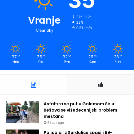
35
Vranje
37º - 22º
28%
0.51 km/h
Clear Sky
37
36
32
26
28
℃
℃
℃
℃
℃
Нед
Пон
Уто
Сре
Чет
Asfaltira se put u Golemom Selu:
Rešava se višedecenijski problem
meštana
21 сат ago
Policajci iz Surdulice spasili 89-