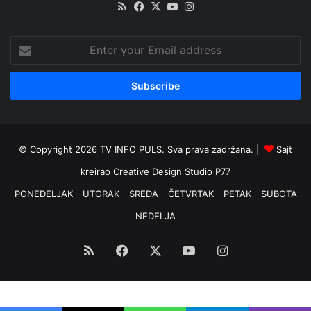
RSS
Facebook
X
YouTube
Instagram
Enter
your
Email
address
© Copyright 2026 TV INFO PULS. Sva prava zadržana. |
Sajt
kreirao
Creative Design Studio P77
PONEDELJAK
UTORAK
SREDA
ČETVRTAK
PETAK
SUBOTA
NEDELJA
RSS
Facebook
X
YouTube
Instagram