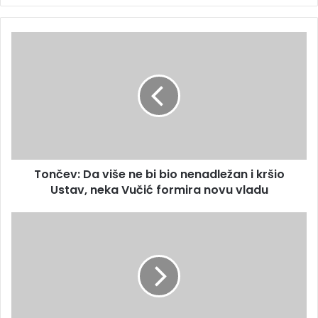
Tončev: Da više ne bi bio nenadležan i kršio
Ustav, neka Vučić formira novu vladu