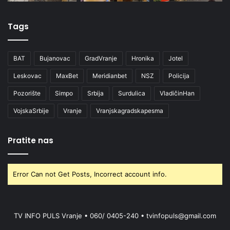
Tags
BAT
Bujanovac
GradVranje
Hronika
Jotel
Leskovac
MaxBet
Meridianbet
NSZ
Policija
Pozorište
Simpo
Srbija
Surdulica
VladičinHan
VojskaSrbije
Vranje
Vranjskagradskapesma
Pratite nas
Error Can not Get Posts, Incorrect account info.
TV INFO PULS Vranje • 060/ 0405-240 • tvinfopuls@gmail.com