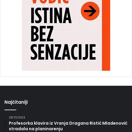
Najčitaniji
29/10/2023
Profesorka klavira iz Vranja Dragana Ristić Mladenović
stradala na planinarenju