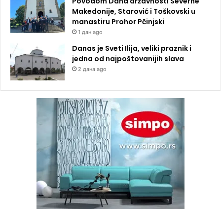
Povodom Dana državnosti Severne
Makedonije, Starović i Toškovski u
manastiru Prohor Pčinjski
1 дан ago
Danas je Sveti Ilija, veliki praznik i
jedna od najpoštovanijih slava
2 дана ago