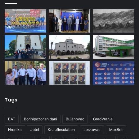
Tags
BAT
Borinipozorisnidani
Bujanovac
GradVranje
Hronika
Jotel
KnaufInsulation
Leskovac
MaxBet