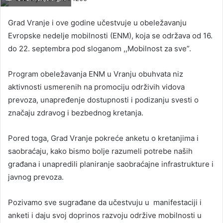
Grad Vranje i ove godine učestvuje u obeležavanju
Evropske nedelje mobilnosti (ENM), koja se održava od 16.
do 22. septembra pod sloganom ,,Mobilnost za sve”.
Program obeležavanja ENM u Vranju obuhvata niz
aktivnosti usmerenih na promociju održivih vidova
prevoza, unapređenje dostupnosti i podizanju svesti o
značaju zdravog i bezbednog kretanja.
Pored toga, Grad Vranje pokreće anketu o kretanjima i
saobraćaju, kako bismo bolje razumeli potrebe naših
građana i unapredili planiranje saobraćajne infrastrukture i
javnog prevoza.
Pozivamo sve sugrađane da učestvuju u manifestaciji i
anketi i daju svoj doprinos razvoju održive mobilnosti u