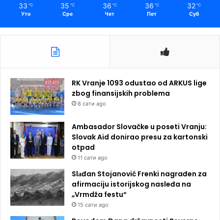
33
35
36
36
32
℃
℃
℃
℃
℃
Уто
Сре
Чет
Пет
Суб
RK Vranje 1093 odustao od ARKUS lige
zbog finansijskih problema
8 сати ago
Ambasador Slovačke u poseti Vranju:
Slovak Aid donirao presu za kartonski
otpad
11 сати ago
Slаđan Stojanović Frenki nagrađen za
afirmaciju istorijskog nasleđa na
„Vrmdža festu“
15 сати ago