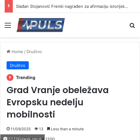
Slаđan Stojanović Frenki nagrađen za afirmaciju istorijskog nasleđa na „Vrmdža festu“
Menu
Se
Home
/
Društvo
Društvo
Trending
Grad Vranje obeležava
Evropsku nedelju
mobilnosti
11/09/2025
13
Less than a minute
FOTO/vranje.org.rs