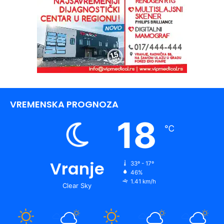
VREMENSKA PROGNOZA
18
℃
Vranje
33º - 17º
46%
1.41 km/h
Clear Sky