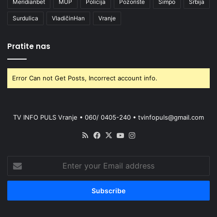
Meridianbet
MUP
Policija
Pozorište
Simpo
Srbija
Surdulica
VladičinHan
Vranje
Pratite nas
Error Can not Get Posts, Incorrect account info.
TV INFO PULS Vranje • 060/ 0405-240 • tvinfopuls@gmail.com
RSS
Facebook
X
YouTube
Instagram
Enter
your
Email
address