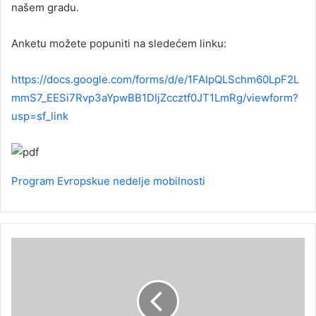
našem gradu.
Anketu možete popuniti na sledećem linku:
https://docs.google.com/forms/d/e/1FAIpQLSchm60LpF2L
mmS7_EESi7Rvp3aYpwBB1DIjZccztf0JT1LmRg/viewform?
usp=sf_link
Program Evropskue nedelje mobilnosti