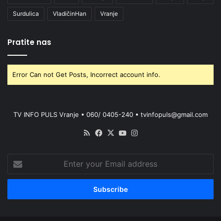
Surdulica
VladičinHan
Vranje
Pratite nas
Error Can not Get Posts, Incorrect account info.
TV INFO PULS Vranje • 060/ 0405-240 • tvinfopuls@gmail.com
RSS
Facebook
X
YouTube
Instagram
Enter
your
Email
address