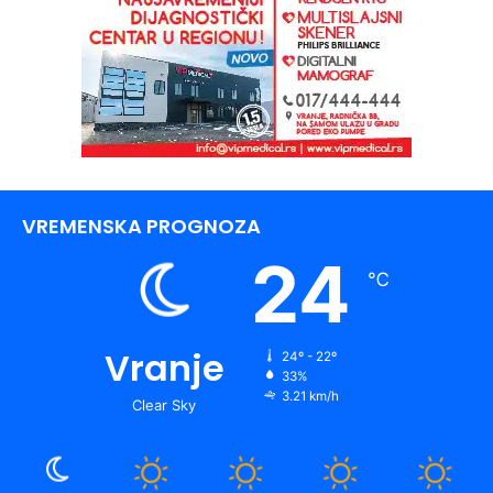
VREMENSKA PROGNOZA
24
℃
Vranje
24º - 22º
33%
3.21 km/h
Clear Sky