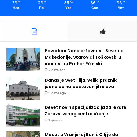
23
33
35
36
36
℃
℃
℃
℃
℃
Нед
Пон
Уто
Сре
Чет
Povodom Dana državnosti Severne
Makedonije, Starović i Toškovski u
manastiru Prohor Pčinjski
2 сата ago
Danas je Sveti Ilija, veliki praznik i
jedna od najpoštovanijih slava
9 сати ago
Devet novih specijalizacija za lekare
Zdravstvenog centra Vranje
1 дан ago
Macut u Vranjskoj Banji: Cilj je da