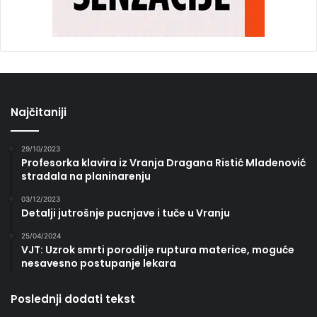
Najčitaniji
29/10/2023
Profesorka klavira iz Vranja Dragana Ristić Mladenović
stradala na planinarenju
03/12/2023
Detalji jutrošnje pucnjave i tuče u Vranju
25/04/2024
VJT: Uzrok smrti porodilje ruptura materice, moguće
nesavesno postupanje lekara
Poslednji dodati tekst