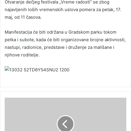
Otvaranje dečjeg festivala „Vreme radosti“ se zbog
najavljenih loših vremenskih uslova pomera za petak, 17.
maj, od 11 časova.
Manifestacija će biti održana u Gradskom parku tokom
petka i subote, kada će biti organizovane brojne aktivnosti,
nastupi, radionice, predstave i druženje za mališane i
njihove roditelje.