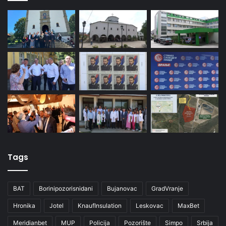
Tags
BAT
Borinipozorisnidani
Bujanovac
GradVranje
Hronika
Jotel
KnaufInsulation
Leskovac
MaxBet
Meridianbet
MUP
Policija
Pozorište
Simpo
Srbija