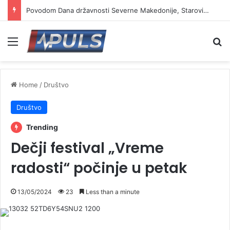
Povodom Dana državnosti Severne Makedonije, Starović i Toškovski u manastiru Prohor Pčinjski
Menu
Se
Home
/
Društvo
Društvo
Trending
Dečji festival „Vreme
radosti“ počinje u petak
13/05/2024
23
Less than a minute