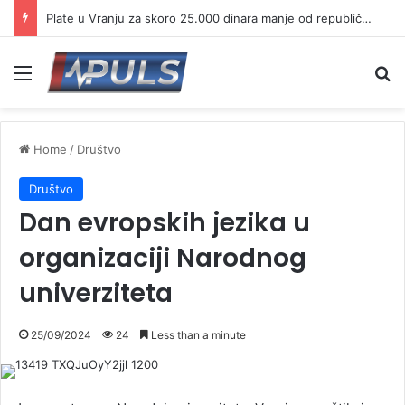
Plate u Vranju za skoro 25.000 dinara manje od republičkog proseka
Menu
Se
Home
/
Društvo
Društvo
Dan evropskih jezika u
organizaciji Narodnog
univerziteta
25/09/2024
24
Less than a minute