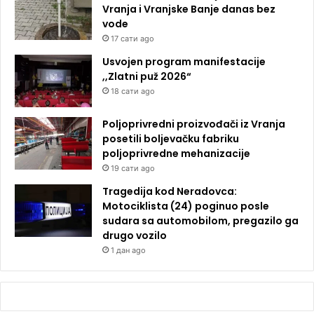
Vranja i Vranjske Banje danas bez
vode
17 сати ago
Usvojen program manifestacije
,,Zlatni puž 2026“
18 сати ago
Poljoprivredni proizvođači iz Vranja
posetili boljevačku fabriku
poljoprivredne mehanizacije
19 сати ago
Tragedija kod Neradovca:
Motociklista (24) poginuo posle
sudara sa automobilom, pregazilo ga
drugo vozilo
1 дан ago