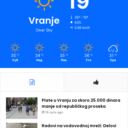
19
Vranje
35º - 19º
63%
0.86 km/h
Clear Sky
35
34
35
36
31
℃
℃
℃
℃
℃
Суб
Нед
Пон
Уто
Сре
Plate u Vranju za skoro 25.000 dinara
manje od republičkog proseka
16 сати ago
Radovi na vodovodnoj mreži: Delovi