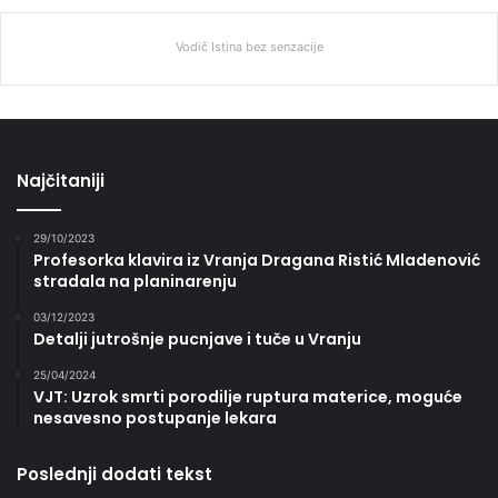
Vodič Istina bez senzacije
Najčitaniji
29/10/2023
Profesorka klavira iz Vranja Dragana Ristić Mladenović
stradala na planinarenju
03/12/2023
Detalji jutrošnje pucnjave i tuče u Vranju
25/04/2024
VJT: Uzrok smrti porodilje ruptura materice, moguće
nesavesno postupanje lekara
Poslednji dodati tekst