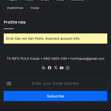
VladičinHan
Vranje
Pratite nas
Error Can not Get Posts, Incorrect account info.
TV INFO PULS Vranje • 060/ 0405-240 • tvinfopuls@gmail.com
RSS
Facebook
X
YouTube
Instagram
Enter
your
Email
address