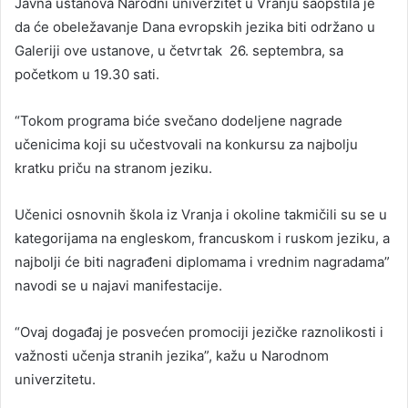
Javna ustanova Narodni univerzitet u Vranju saopštila je
da će obeležavanje Dana evropskih jezika biti održano u
Galeriji ove ustanove, u četvrtak 26. septembra, sa
početkom u 19.30 sati.
“Tokom programa biće svečano dodeljene nagrade
učenicima koji su učestvovali na konkursu za najbolju
kratku priču na stranom jeziku.
Učenici osnovnih škola iz Vranja i okoline takmičili su se u
kategorijama na engleskom, francuskom i ruskom jeziku, a
najbolji će biti nagrađeni diplomama i vrednim nagradama”
navodi se u najavi manifestacije.
“Ovaj događaj je posvećen promociji jezičke raznolikosti i
važnosti učenja stranih jezika”, kažu u Narodnom
univerzitetu.