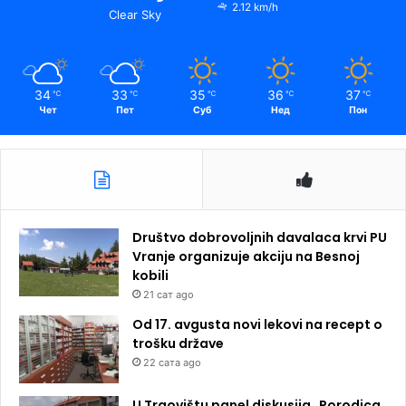
2.12 km/h
Clear Sky
34
33
35
36
37
℃
℃
℃
℃
℃
Чет
Пет
Суб
Нед
Пон
Društvo dobrovoljnih davalaca krvi PU
Vranje organizuje akciju na Besnoj
kobili
21 сат ago
Od 17. avgusta novi lekovi na recept o
trošku države
22 сата ago
U Trgovištu panel diskusija „Porodica,