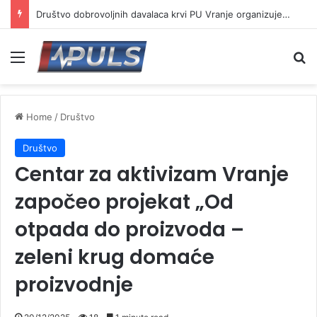
Društvo dobrovoljnih davalaca krvi PU Vranje organizuje akciju na Besnoj kobili
Menu
Se
Home
/
Društvo
Društvo
Centar za aktivizam Vranje
započeo projekat „Od
otpada do proizvoda –
zeleni krug domaće
proizvodnje