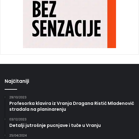
Najčitaniji
29/10/2023
Profesorka klavira iz Vranja Dragana Ristić Mladenović
stradala na planinarenju
03/12/2023
Detalji jutrošnje pucnjave i tuče u Vranju
25/04/2024