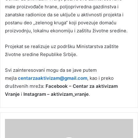
male proizvođače hrane, poljoprivredna gazdinstva i
zanatske radionice da se uključe u aktivnosti projekta i
postanu deo „zelenog kruga“ koji povezuje domaću
proizvodnju, lokalnu ekonomiju i zaštitu životne sredine.
Projekat se realizuje uz podršku Ministarstva zaštite
životne sredine Republike Srbije.
Svi zainteresovani mogu da se jave putem
mejla
centarzaaktivizam@gmail.com
, kao i preko
društvenih mreža:
Facebook – Centar za aktivizam
Vranje
i
Instagram – aktivizam_vranje
.