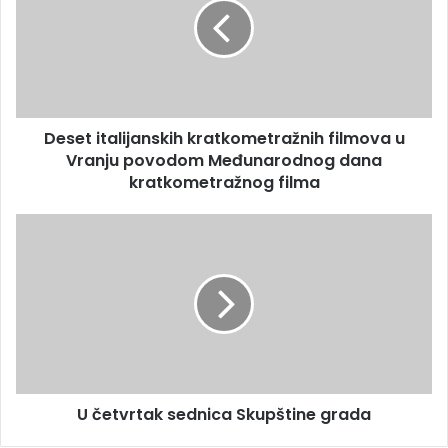
Deset italijanskih kratkometražnih filmova u
Vranju povodom Međunarodnog dana
kratkometražnog filma
U četvrtak sednica Skupštine grada