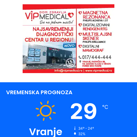
VREMENSKA PROGNOZA
29
℃
Vranje
34º - 24º
32%