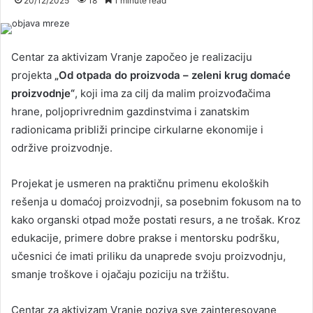
20/12/2025
18
1 minute read
Centar za aktivizam Vranje započeo je realizaciju
projekta
„Od otpada do proizvoda – zeleni krug domaće
proizvodnje“
, koji ima za cilj da malim proizvođačima
hrane, poljoprivrednim gazdinstvima i zanatskim
radionicama približi principe cirkularne ekonomije i
održive proizvodnje.
Projekat je usmeren na praktičnu primenu ekoloških
rešenja u domaćoj proizvodnji, sa posebnim fokusom na to
kako organski otpad može postati resurs, a ne trošak. Kroz
edukacije, primere dobre prakse i mentorsku podršku,
učesnici će imati priliku da unaprede svoju proizvodnju,
smanje troškove i ojačaju poziciju na tržištu.
Centar za aktivizam Vranje poziva sve zainteresovane