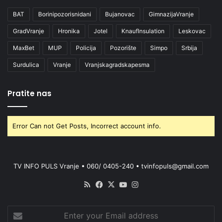
BAT
Borinipozorisnidani
Bujanovac
GimnazijaVranje
GradVranje
Hronika
Jotel
KnaufInsulation
Leskovac
MaxBet
MUP
Policija
Pozorište
Simpo
Srbija
Surdulica
Vranje
Vranjskagradskapesma
Pratite nas
Error Can not Get Posts, Incorrect account info.
TV INFO PULS Vranje • 060/ 0405-240 • tvinfopuls@gmail.com
RSS
Facebook
X
YouTube
Instagram
Enter
your