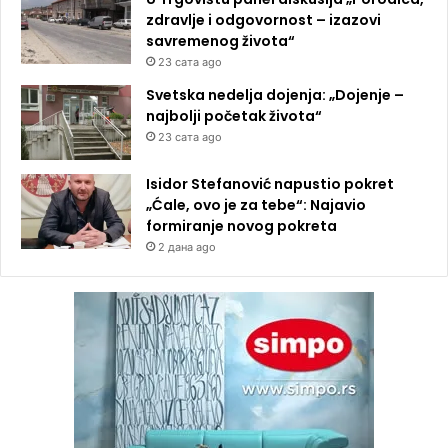
zdravlje i odgovornost – izazovi
savremenog života“
23 сата ago
Svetska nedelja dojenja: „Dojenje –
najbolji početak života“
23 сата ago
Isidor Stefanović napustio pokret
„Ćale, ovo je za tebe“: Najavio
formiranje novog pokreta
2 дана ago