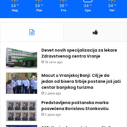
34
34
36
34
34
℃
℃
℃
℃
℃
Нед
Пон
Уто
Сре
Чет
Devet novih specijalizacija za lekare
Zdravstvenog centra Vranje
18 сати ago
Macut u Vranjskoj Banji: Cilj je da
jedan od bisera Srbije postane još jači
centar banjskog turizma
2 дана ago
Predstavljena poštanska marka
posvećena Borislavu Stankoviću
2 дана ago