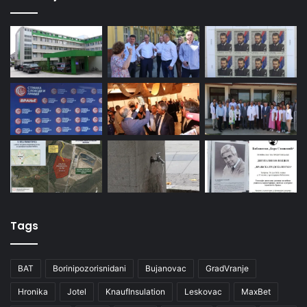
Tags
BAT
Borinipozorisnidani
Bujanovac
GradVranje
Hronika
Jotel
KnaufInsulation
Leskovac
MaxBet