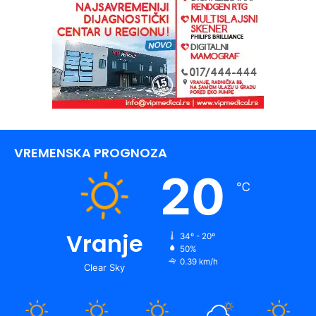
VREMENSKA PROGNOZA
20
℃
Vranje
34º - 20º
50%
0.39 km/h
Clear Sky