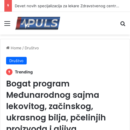
Devet novih specijalizacija za lekare Zdravstvenog centra Vranje
Menu
Se
Home
/
Društvo
Društvo
Trending
Bogat program
Međunarodnog sajma
lekovitog, začinskog,
ukrasnog bilja, pčelinjih
proizvoda i gljiva