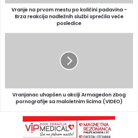
Vranje na prvom mestu po količini padavina -
Brza reakcija nadležnih službi sprečila veće
posledice
Vranjanac uhapšen u akciji Armagedon zbog
pornografije sa maloletnim licima (VIDEO)