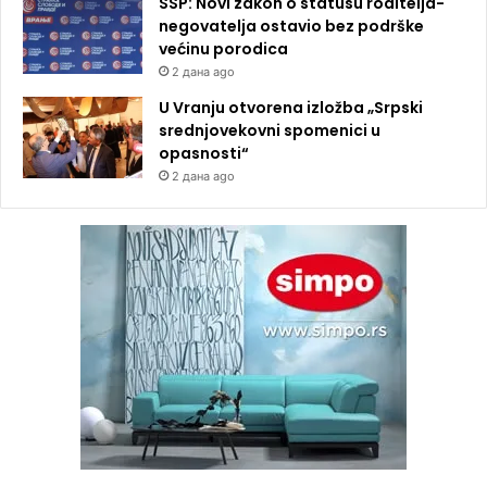
SSP: Novi zakon o statusu roditelja-
negovatelja ostavio bez podrške
većinu porodica
2 дана ago
U Vranju otvorena izložba „Srpski
srednjovekovni spomenici u
opasnosti“
2 дана ago