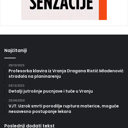
Najčitaniji
29/10/2023
Profesorka klavira iz Vranja Dragana Ristić Mladenović
stradala na planinarenju
03/12/2023
Detalji jutrošnje pucnjave i tuče u Vranju
25/04/2024
VJT: Uzrok smrti porodilje ruptura materice, moguće
nesavesno postupanje lekara
Poslednji dodati tekst