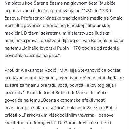
Na platou kod Šarene česme na glavnom šetalištu biće
organizovana i stručna predavanja od 11:30 do 17:30
časova. Profesor dr kineske tradicionalne medicine Smajo
Serhatlić govoriće o herbalnoj kineskoj i tibetanskoj
medicini. Državni sekretar u ministarstvu za ljudska i
manjinska prava i društveni dijalog dr Ivan Bošnjak pričaće
na temu „Mihajlo Idvorski Pupin – 170 godina od rođenja,
povratak naučnika na pašu“.
Prof. dr Aleksandar Rodić i M.A. Ilija Stevanović će održati
predavanje pod nazivom „Inventivno rešenje mini digitalne
sušare za finalnu preradu voća, povrća, lekovitog bilja i
pečuraka“. Prof. dr Jonel Subić i dr Marko Jeločnik
govoriće na temu „Ocena ekonomske efektivnosti
investiranja u solarnu sušaru“, dok će dr Snežana Babić
pričati o „Parkovskim višegodišnjim travama – osnove
kvalitetno uređenog vrta“. Dr Goran Jevtić će održati