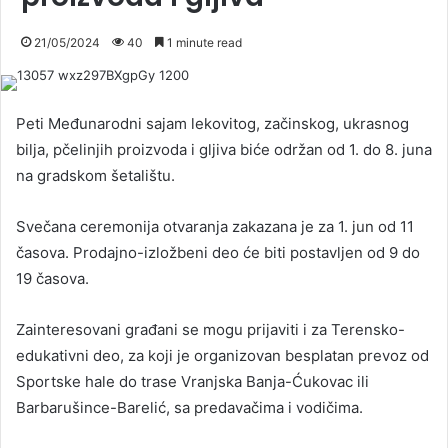
21/05/2024
40
1 minute read
Peti Međunarodni sajam lekovitog, začinskog, ukrasnog
bilja, pčelinjih proizvoda i gljiva biće održan od 1. do 8. juna
na gradskom šetalištu.
Svečana ceremonija otvaranja zakazana je za 1. jun od 11
časova. Prodajno-izložbeni deo će biti postavljen od 9 do
19 časova.
Zainteresovani građani se mogu prijaviti i za Terensko-
edukativni deo, za koji je organizovan besplatan prevoz od
Sportske hale do trase Vranjska Banja-Ćukovac ili
Barbarušince-Barelić, sa predavačima i vodičima.