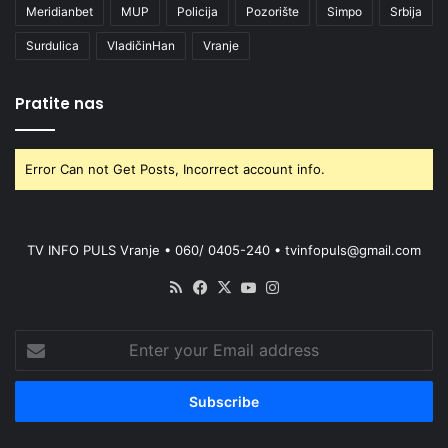
Meridianbet
MUP
Policija
Pozorište
Simpo
Srbija
Surdulica
VladičinHan
Vranje
Pratite nas
Error Can not Get Posts, Incorrect account info.
TV INFO PULS Vranje • 060/ 0405-240 • tvinfopuls@gmail.com
RSS
Facebook
X
YouTube
Instagram
Enter
your
Email
address