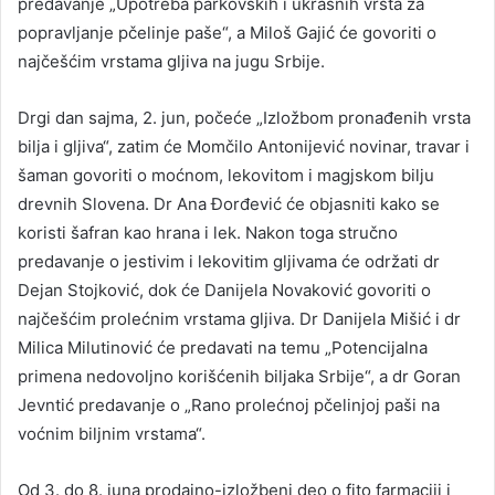
predavanje „Upotreba parkovskih i ukrasnih vrsta za
popravljanje pčelinje paše“, a Miloš Gajić će govoriti o
najčešćim vrstama gljiva na jugu Srbije.
Drgi dan sajma, 2. jun, počeće „Izložbom pronađenih vrsta
bilja i gljiva“, zatim će Momčilo Antonijević novinar, travar i
šaman govoriti o moćnom, lekovitom i magjskom bilju
drevnih Slovena. Dr Ana Đorđević će objasniti kako se
koristi šafran kao hrana i lek. Nakon toga stručno
predavanje o jestivim i lekovitim gljivama će održati dr
Dejan Stojković, dok će Danijela Novaković govoriti o
najčešćim prolećnim vrstama gljiva. Dr Danijela Mišić i dr
Milica Milutinović će predavati na temu „Potencijalna
primena nedovoljno korišćenih biljaka Srbije“, a dr Goran
Jevntić predavanje o „Rano prolećnoj pčelinjoj paši na
voćnim biljnim vrstama“.
Od 3. do 8. juna prodajno-izložbeni deo o fito farmaciji i