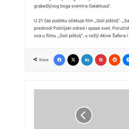
grabežljivog boga svemira Galaktusa“.
U 21 čas publiku očekuje film ,,Goli pištolj“. 
predvodi Policijski odred i spase svet. Poručn
oca u filmu ,,Goli pištolj”, u režiji Akive Šafera
Facebook
X
LinkedIn
Pinterest
Redd
Share