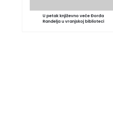
U petak književno veče Đorđa
Randelja u vranjskoj biblioteci