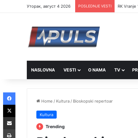
Уторак, август 4 2026
POSLEDNJE VESTI
RK Vranje 
NASLOVNA
VESTI
O NAMA
TV
PR
Facebook
Home
/
Kultura
/
Bioskopski repertoar
X
Kultura
Share via Email
Trending
Print