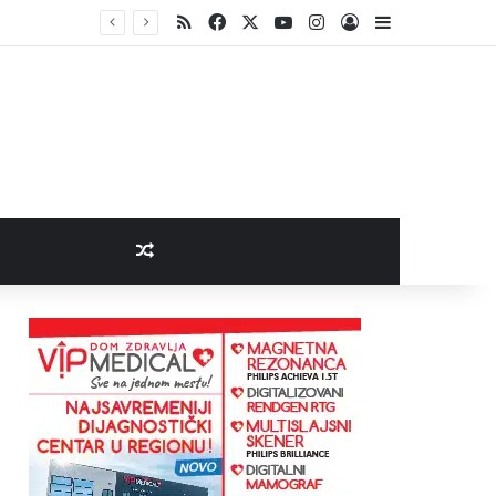
RSS
Facebook
X
YouTube
Instagram
Log In
Sidebar
Random Article