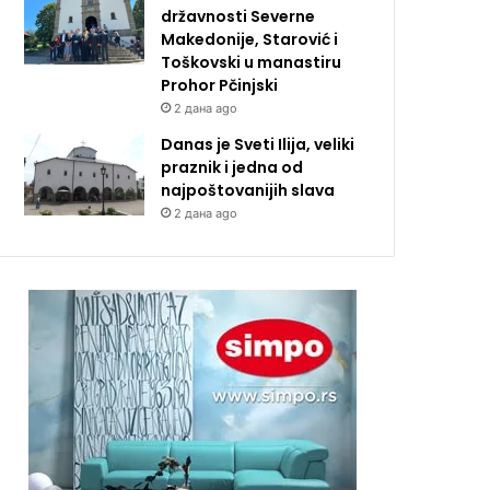
državnosti Severne
Makedonije, Starović i
Toškovski u manastiru
Prohor Pčinjski
2 дана ago
Danas je Sveti Ilija, veliki
praznik i jedna od
najpoštovanijih slava
2 дана ago