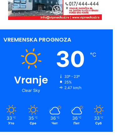
VREMENSKA PROGNOZA
30
℃
Vranje
33º - 23º
25%
2.47 km/h
Clear Sky
33
35
36
36
33
℃
℃
℃
℃
℃
Уто
Сре
Чет
Пет
Суб