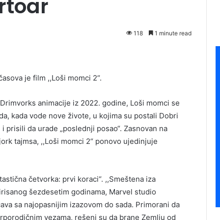
rtoar
118
1 minute read
sova je film ,,Loši momci 2“.
Drimvorks animacije iz 2022. godine, Loši momci se
a, kada vode nove živote, u kojima su postali Dobri
i prisili da urade „poslednji posao“. Zasnovan na
ujork tajmsa, ,,Loši momci 2“ ponovo ujedinjuje
astična četvorka: prvi koraci“. ,,Smeštena iza
spirisanog šezdesetim godinama, Marvel studio
očava sa najopasnijim izazovom do sada. Primorani da
arporodičnim vezama, rešeni su da brane Zemlju od