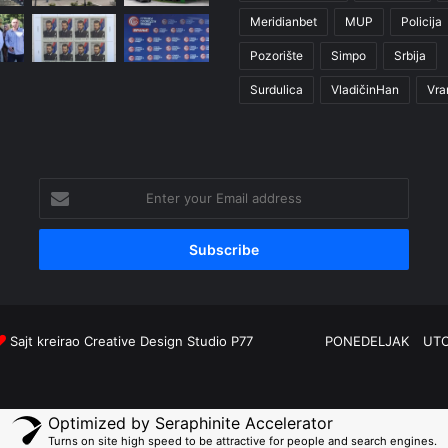
Meridianbet
MUP
Policija
Pozorište
Simpo
Srbija
Surdulica
VladičinHan
Vra
Enter
your
Email
address
Sajt kreirao
Creative Design Studio P77
PONEDELJAK
UT
Optimized by Seraphinite Accelerator
Turns on site high speed to be attractive for people and search engines.