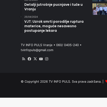
Detalji jutrošnje pucnjave i tuče u
Vranju
25/04/2024
VJT: Uzrok smrti porodilje ruptura
materice, moguće nesavesno
postupanje lekara
TV INFO PULS Vranje • 060/ 0405-240 •
tvinfopuls@gmail.com
RSS
Facebook
X
YouTube
Instagram
© Copyright 2026 TV INFO PULS. Sva prava zadržana. |