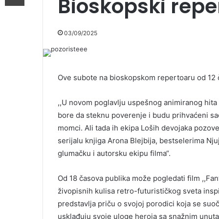
Bioskopski repe
03/09/2025
Ove subote na bioskopskom repertoaru od 12 ča
,,U novom poglavlju uspešnog animiranog hita 
bore da steknu poverenje i budu prihvaćeni sad
momci. Ali tada ih ekipa Loših devojaka pozove 
serijalu knjiga Arona Blejbija, bestselerima Nj
glumačku i autorsku ekipu filma“.
Od 18 časova publika može pogledati film ,,Fant
živopisnih kulisa retro-futurističkog sveta in
predstavlja priču o svojoj porodici koja se su
usklađuju svoje uloge heroja sa snažnim unut