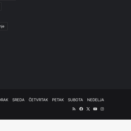
nje
ORAK
SREDA
ČETVRTAK
PETAK
SUBOTA
NEDELJA
RSS
Facebook
X
YouTube
Instagram