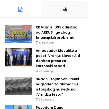
RK Vranje 1093 odustao
od ARKUS lige zbog
finansijskih problema
17 сати ago
Ambasador Slovačke u
poseti Vranju: Slovak Aid
donirao presu za
kartonski otpad
20 сати ago
Slаđan Stojanović Frenki
nagrađen za afirmaciju
istorijskog nasleđa na
„Vrmdža festu“
24 сата ago
Povodom Dana