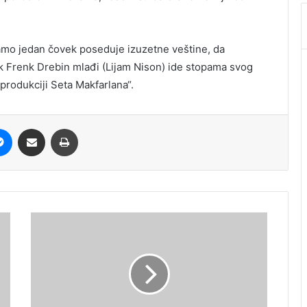
,,Samo jedan čovek poseduje izuzetne veštine, da
ik Frenk Drebin mlađi (Lijam Nison) ide stopama svog
 i produkciji Seta Makfarlana“.
it
Messenger
Share via Email
Print