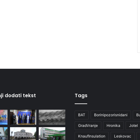
ji dodati tekst
Tags
BAT
Borinipozorisnidani
B
GradVranje
Hronika
Jotel
KnaufInsulation
Leskovac