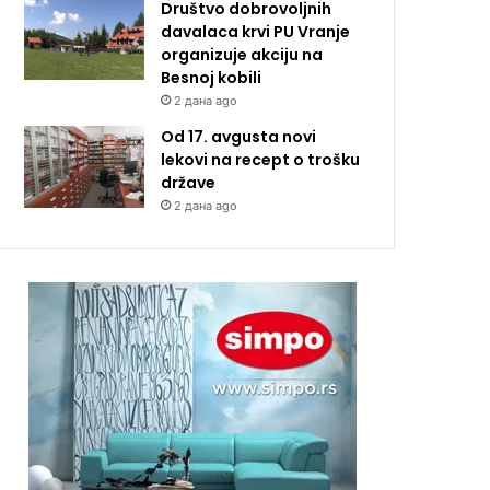
Društvo dobrovoljnih
davalaca krvi PU Vranje
organizuje akciju na
Besnoj kobili
2 дана ago
Od 17. avgusta novi
lekovi na recept o trošku
države
2 дана ago