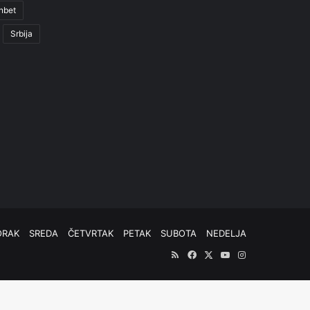
nbet
Srbija
ORAK
SREDA
ČETVRTAK
PETAK
SUBOTA
NEDELJA
RSS
Facebook
X
YouTube
Instagram