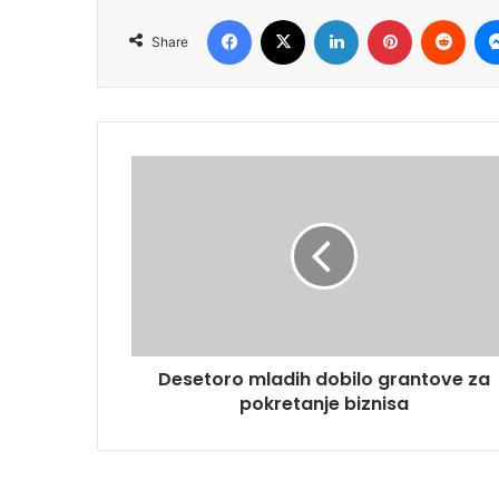
Facebook
X
LinkedIn
Pinterest
Redd
Share
Desetoro mladih dobilo grantove za
pokretanje biznisa