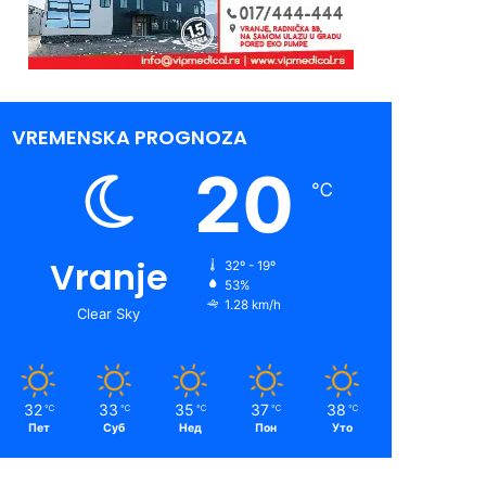
VREMENSKA PROGNOZA
20
℃
Vranje
32º - 19º
53%
1.28 km/h
Clear Sky
32
33
35
37
38
℃
℃
℃
℃
℃
Пет
Суб
Нед
Пон
Уто