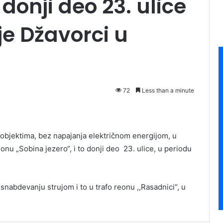
 donji deo 23. ulice
je Džavorci u
72
Less than a minute
objektima, bez napajanja električnom energijom, u
onu „Sobina jezero“, i to donji deo 23. ulice, u periodu
 snabdevanju strujom i to u trafo reonu ,,Rasadnici“, u