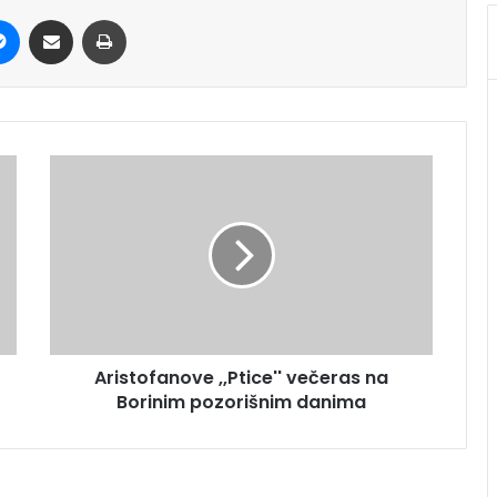
it
Messenger
Share via Email
Print
Aristofanove ,,Ptice'' večeras na
Borinim pozorišnim danima