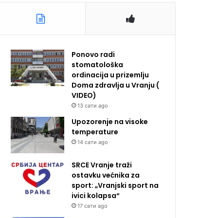
Ponovo radi
stomatološka
ordinacija u prizemlju
Doma zdravlja u Vranju (
VIDEO)
13 сати ago
Upozorenje na visoke
temperature
14 сати ago
SRCE Vranje traži
ostavku većnika za
sport: „Vranjski sport na
ivici kolapsa“
17 сати ago