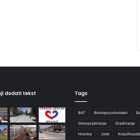
ji dodati tekst
Tags
BAT
Borinipozorisnidani
B
GimnazijaVranje
GradVranje
Hronika
Jotel
KnaufInsulat