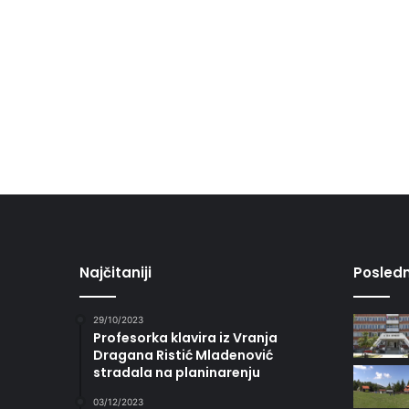
Najčitaniji
Posledn
29/10/2023
Profesorka klavira iz Vranja
Dragana Ristić Mladenović
stradala na planinarenju
03/12/2023