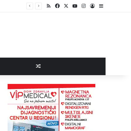
RSS
Facebook
X
YouTube
Instagram
Log In
Sidebar
Random Article