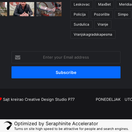
Leskovac
MaxBet
Meridia
Policija
Pozorište
Simpo
Surdulica
Vranje
Vranjskagradskapesma
Enter
your
Email
address
Sajt kreirao
Creative Design Studio P77
PONEDELJAK
UT
Optimized by Seraphinite Accelerator
Turns on site high speed to be attractive for people and search engines.