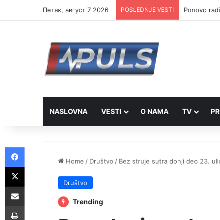
Петак, август 7 2026
POSLEDNJE VESTI
Ponovo radi
NASLOVNA
VESTI
O NAMA
TV
PR
Facebook
Home
/
Društvo
/
Bez struje sutra donji deo 23. uli
X
Društvo
Share via Email
Trending
Print