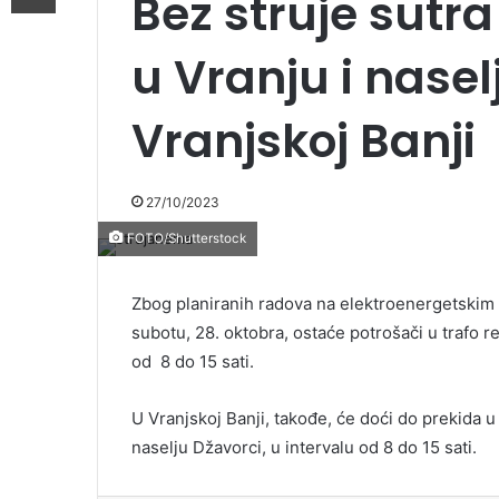
Bez struje sutra
u Vranju i nasel
Vranjskoj Banji
27/10/2023
FOTO/Shutterstock
Zbog planiranih radova na elektroenergetskim 
subotu, 28. oktobra, ostaće potrošači u trafo re
od 8 do 15 sati.
U Vranjskoj Banji, takođe, će doći do prekida u
naselju Džavorci, u intervalu od 8 do 15 sati.