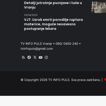
Detalji jutrošnje pucnjave i tuče u
Vranju
25/04/2024
VJT: Uzrok smrti porodilje ruptura
materice, moguće nesavesno
postupanje lekara
TV INFO PULS Vranje • 060/ 0405-240 •
tvinfopuls@gmail.com
RSS
Facebook
X
YouTube
Instagram
© Copyright 2026 TV INFO PULS. Sva prava zadržana. |