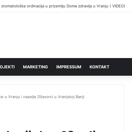
 stomatološka ordinacija u prizemlju Doma zdravlja u Vranju ( VIDEO)
OJEKTI
MARKETING
IMPRESSUM
KONTAKT
ce u Vranju i naselje Džavorci u Vranjskoj Banji