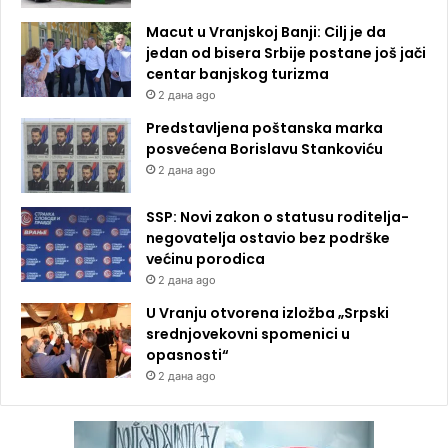
Macut u Vranjskoj Banji: Cilj je da
jedan od bisera Srbije postane još jači
centar banjskog turizma
2 дана ago
Predstavljena poštanska marka
posvećena Borislavu Stankoviću
2 дана ago
SSP: Novi zakon o statusu roditelja-
negovatelja ostavio bez podrške
većinu porodica
2 дана ago
U Vranju otvorena izložba „Srpski
srednjovekovni spomenici u
opasnosti“
2 дана ago