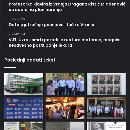
Profesorka klavira iz Vranja Dragana Ristić Mladenović
stradala na planinarenju
03/12/2023
Detalji jutrošnje pucnjave i tuče u Vranju
25/04/2024
VJT: Uzrok smrti porodilje ruptura materice, moguće
nesavesno postupanje lekara
Poslednji dodati tekst