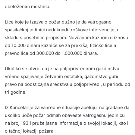
obeleženim mestima.
Lice koje je izazvalo požar dužno je da vatrogasno-
spasilačkoj jedinici nadoknadi troškove intervencije, u
skladu s posebnim propisom. Novčanom kaznom u iznosu
od 10.000 dinara kazniće se za prekršaj fizičko lice a
pravno lice od 300.000 do 1.000.000 dinara.
Ukoliko se utvrdi da je na poljoprivrednom gazdinstvu
vršeno spaljivanje žetvenih ostataka, gazdinstvo gubi
pravo na podsticajna sredstva u poljoprivredi, u periodu od
tri godine.
Iz Kancelarije za vanredne situacije apeluju na građane da
ukoliko uoče požar odmah obaveste vatrogasnu jedinicu
na broj 193 i pruže jasne informacije o svojoj lokaciji, kao i
o tačnoj lokaciji požara.