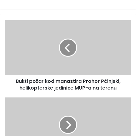
Bukti požar kod manastira Prohor Pčinjski,
helikopterske jedinice MUP-a na terenu