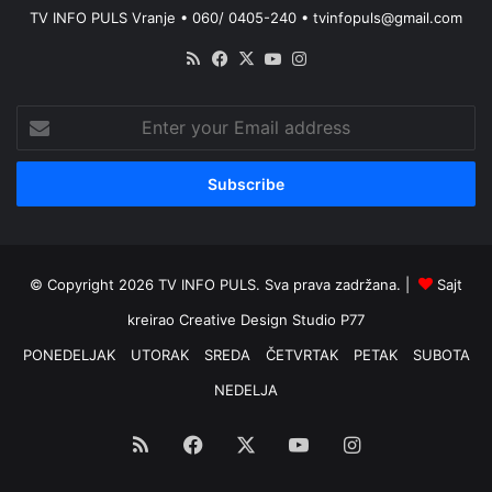
TV INFO PULS Vranje • 060/ 0405-240 • tvinfopuls@gmail.com
RSS
Facebook
X
YouTube
Instagram
Enter
your
Email
address
© Copyright 2026 TV INFO PULS. Sva prava zadržana. |
Sajt
kreirao
Creative Design Studio P77
PONEDELJAK
UTORAK
SREDA
ČETVRTAK
PETAK
SUBOTA
NEDELJA
RSS
Facebook
X
YouTube
Instagram