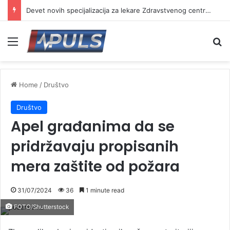
Devet novih specijalizacija za lekare Zdravstvenog centra Vranje
Menu
Se
Home
/
Društvo
Društvo
Apel građanima da se
pridržavaju propisanih
mera zaštite od požara
31/07/2024
36
1 minute read
FOTO/Shutterstock