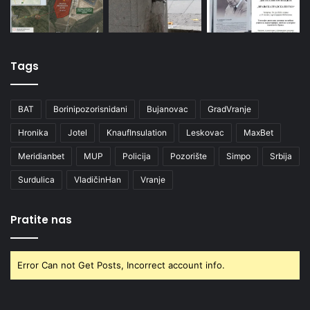
Tags
BAT
Borinipozorisnidani
Bujanovac
GradVranje
Hronika
Jotel
KnaufInsulation
Leskovac
MaxBet
Meridianbet
MUP
Policija
Pozorište
Simpo
Srbija
Surdulica
VladičinHan
Vranje
Pratite nas
Error Can not Get Posts, Incorrect account info.