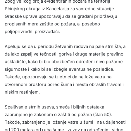
Zbog velikog broja evidentiranih požara na teritoriji
Pčinjskog okruga iz Kancelarija za vanredne situacije
Gradske uprave upozoravaju da se građani pridržavaju
propisanih mera zaštite od požara, a posebno
poljoprivredni proizvođači.
Apeluju se da u periodu žetvenih radova na pale strništa, a
da lako zapaljive tečnosti, goriva i druge materije pravilno
uskladište, kako bi bio obezbeđen određeni nivo požarne
sigurnoste i kako bi se izbegle eventualne posledice.
Takođe, upozoravaju se izletnici da ne lože vatru na
otvorenom prostoru pored šuma i mesta obraslih travom i
niskim rastinjem.
Spaljivanje strnih useva, smeća i biljnih ostataka
zabranjeno je Zakonom o zaštiti od požara (član 50).
Takođe, zabranjeno je loženje vatre u šumi i na udaljenosti
od 200 metara od ruba šume, izuzev na određenim, vidno