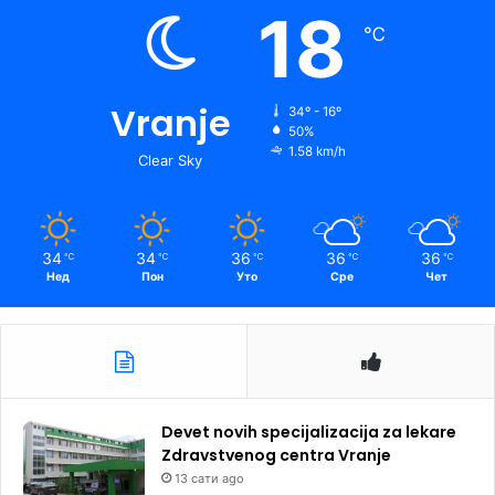
18
℃
Vranje
34º - 16º
50%
1.58 km/h
Clear Sky
34
34
36
36
36
℃
℃
℃
℃
℃
Нед
Пон
Уто
Сре
Чет
Devet novih specijalizacija za lekare
Zdravstvenog centra Vranje
13 сати ago