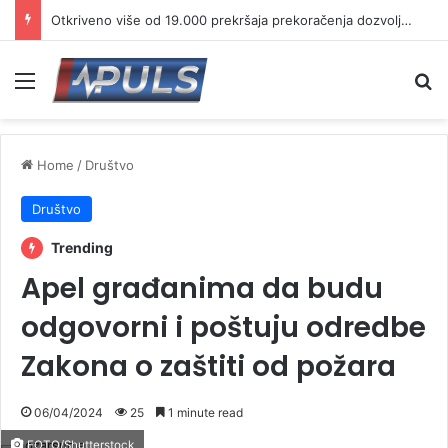
Vranje ovog vikenda na dva točka: Mini biciklijada za najmlađe, a potom vožnja do brane Prvonek
Menu
Se
Home
/
Društvo
Društvo
Trending
Apel građanima da budu
odgovorni i poštuju odredbe
Zakona o zaštiti od požara
06/04/2024
25
1 minute read
FOTO/Shutterstock