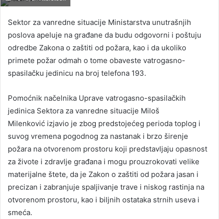
Sektor za vanredne situacije Ministarstva unutrašnjih
poslova apeluje na građane da budu odgovorni i poštuju
odredbe Zakona o zaštiti od požara, kao i da ukoliko
primete požar odmah o tome obaveste vatrogasno-
spasilačku jedinicu na broj telefona 193.
Pomoćnik načelnika Uprave vatrogasno-spasilačkih
jedinica Sektora za vanredne situacije Miloš
Milenković izjavio je zbog predstojećeg perioda toplog i
suvog vremena pogodnog za nastanak i brzo širenje
požara na otvorenom prostoru koji predstavljaju opasnost
za živote i zdravlje građana i mogu prouzrokovati velike
materijalne štete, da je Zakon o zaštiti od požara jasan i
precizan i zabranjuje spaljivanje trave i niskog rastinja na
otvorenom prostoru, kao i biljnih ostataka strnih useva i
smeća.