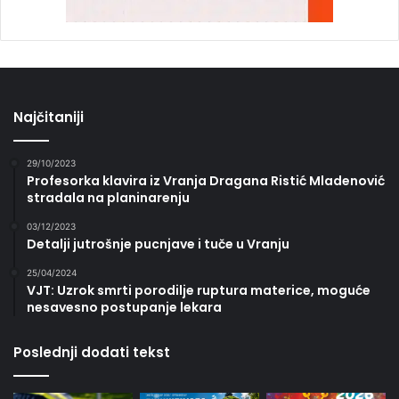
Najčitaniji
29/10/2023
Profesorka klavira iz Vranja Dragana Ristić Mladenović
stradala na planinarenju
03/12/2023
Detalji jutrošnje pucnjave i tuče u Vranju
25/04/2024
VJT: Uzrok smrti porodilje ruptura materice, moguće
nesavesno postupanje lekara
Poslednji dodati tekst