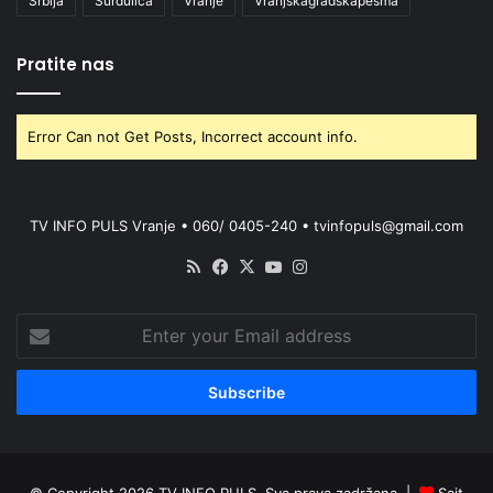
Srbija
Surdulica
Vranje
Vranjskagradskapesma
Pratite nas
Error Can not Get Posts, Incorrect account info.
TV INFO PULS Vranje • 060/ 0405-240 • tvinfopuls@gmail.com
RSS
Facebook
X
YouTube
Instagram
Enter
your
Email
address
© Copyright 2026 TV INFO PULS. Sva prava zadržana. |
Sajt