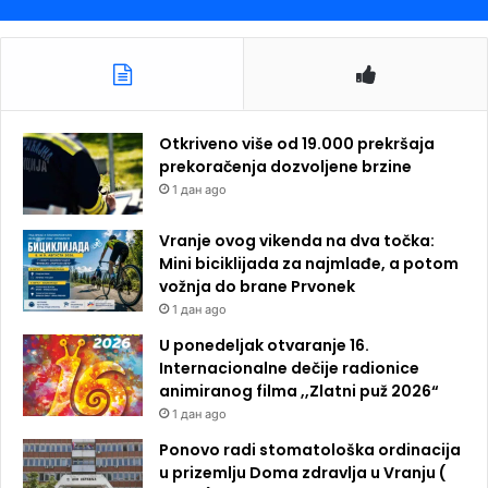
Otkriveno više od 19.000 prekršaja
prekoračenja dozvoljene brzine
1 дан ago
Vranje ovog vikenda na dva točka:
Mini biciklijada za najmlađe, a potom
vožnja do brane Prvonek
1 дан ago
U ponedeljak otvaranje 16.
Internacionalne dečije radionice
animiranog filma ,,Zlatni puž 2026“
1 дан ago
Ponovo radi stomatološka ordinacija
u prizemlju Doma zdravlja u Vranju (