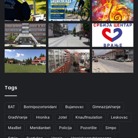
Tags
BAT
Borinipozorisnidani
Bujanovac
GimnazijaVranje
GradVranje
Hronika
Jotel
KnaufInsulation
Leskovac
MaxBet
Meridianbet
Policija
Pozorište
Simpo