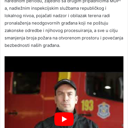
narednom periodu, zajedno sa drugim pripadnicima MUP-
a, nadležnim inspekcijskim službama republičkog i
lokalnog nivoa, pojačati nadzor i obilazak terena radi
pronalaženja neodgovornih građana koji ne poštuju
zakonske odredbe i njihovog procesuiranja, a sve u cilju
smanjenja broja požara na otvorenom prostoru i povećanja
bezbednosti naših građana.