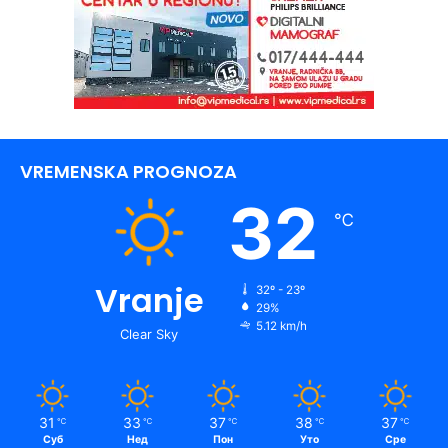
VREMENSKA PROGNOZA
32
℃
Vranje
32º - 23º
29%
5.12 km/h
Clear Sky
31
33
37
38
37
℃
℃
℃
℃
℃
Суб
Нед
Пон
Уто
Сре