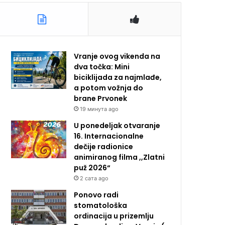
Vranje ovog vikenda na
dva točka: Mini
biciklijada za najmlađe,
a potom vožnja do
brane Prvonek
19 минута ago
U ponedeljak otvaranje
16. Internacionalne
dečije radionice
animiranog filma ,,Zlatni
puž 2026“
2 сата ago
Ponovo radi
stomatološka
ordinacija u prizemlju