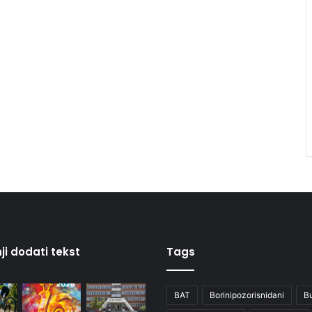
ji dodati tekst
Tags
BAT
Borinipozorisnidani
B