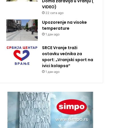
Doma zdravlja u Vranju (
VIDEO)
22 сата ago
Upozorenje na visoke
temperature
1 дан ago
SRCE Vranje traži
ostavku većnika za
sport: „Vranjski sport na
ivici kolapsa“
1 дан ago