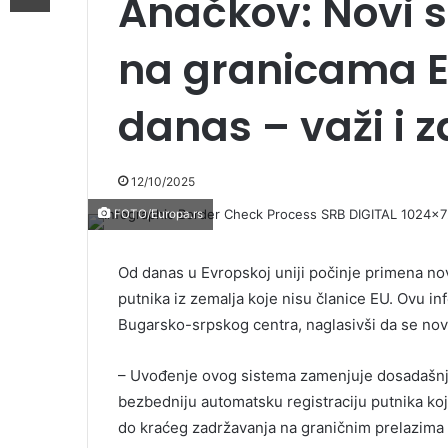
Anačkov: Novi s
na granicama E
danas – važi i 
12/10/2025
FOTO/Europa.rs
Od danas u Evropskoj uniji počinje primena no
putnika iz zemalja koje nisu članice EU. Ovu i
Bugarsko-srpskog centra, naglasivši da se novi
– Uvođenje ovog sistema zamenjuje dosadašnj
bezbedniju automatsku registraciju putnika koji d
do kraćeg zadržavanja na graničnim prelazima 