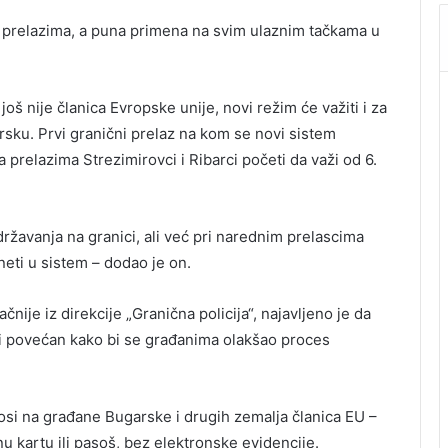
 prelazima, a puna primena na svim ulaznim tačkama u
oš nije članica Evropske unije, novi režim će važiti i za
rsku. Prvi granični prelaz na kom se novi sistem
 prelazima Strezimirovci i Ribarci početi da važi od 6.
žavanja na granici, ali već pri narednim prelascima
uneti u sistem – dodao je on.
čnije iz direkcije „Granična policija“, najavljeno je da
ti povećan kako bi se građanima olakšao proces
si na građane Bugarske i drugih zemalja članica EU –
nu kartu ili pasoš, bez elektronske evidencije.