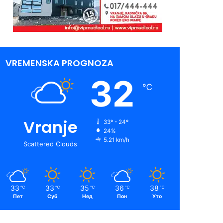
VREMENSKA PROGNOZA
32
℃
Vranje
33º - 24º
24%
5.21 km/h
Scattered Clouds
33
33
35
36
38
℃
℃
℃
℃
℃
Пет
Суб
Нед
Пон
Уто