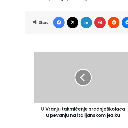
Facebook
X
LinkedIn
Pinterest
Redd
Share
U Vranju takmičenje srednjoškolaca
u pevanju na italijanskom jeziku