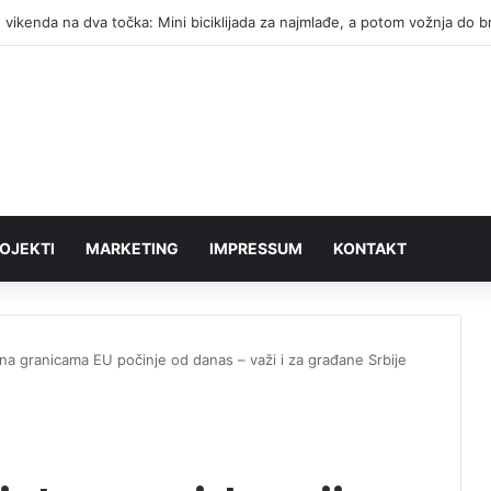
 vikenda na dva točka: Mini biciklijada za najmlađe, a potom vožnja do 
OJEKTI
MARKETING
IMPRESSUM
KONTAKT
na granicama EU počinje od danas – važi i za građane Srbije