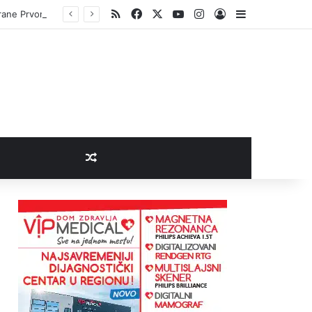
RSS
Facebook
X
YouTube
Instagram
Log In
Sidebar
brane Prvonek
Random Article