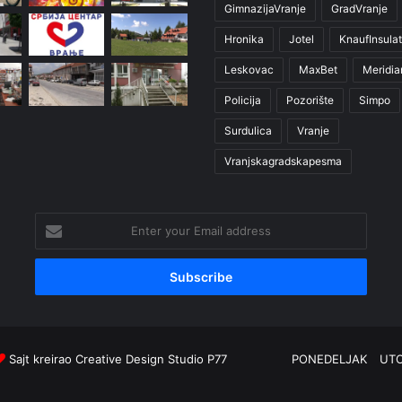
GimnazijaVranje
GradVranje
Hronika
Jotel
KnaufInsulat
Leskovac
MaxBet
Meridia
Policija
Pozorište
Simpo
Surdulica
Vranje
Vranjskagradskapesma
Enter
your
Email
address
Sajt kreirao
Creative Design Studio P77
PONEDELJAK
UT