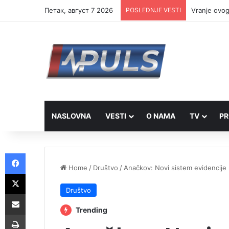
Петак, август 7 2026
POSLEDNJE VESTI
Vranje ovog
NASLOVNA
VESTI
O NAMA
TV
PR
Facebook
Home
/
Društvo
/
Anačkov: Novi sistem evidencije 
X
Društvo
Share via Email
Trending
Print