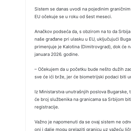
Sistem se danas uvodi na pojedinim graničnim
EU očekuje se u roku od šest meseci.
Anačkov podseća da, s obzirom na to da Srbija j
naše građane pri ulasku u EU, uključujući Buga
primenjuje je Kalotina (Dimitrovgrad), dok će na
januara 2026. godine.
– Očekujem da u početku bude nešto dužih zadr
sve će ići brže, jer će biometrijski podaci biti 
Iz Ministarstva unutrašnjih poslova Bugarske, ta
će broj službenika na granicama sa Srbijom bi
registracije.
Važno je napomenuti da se ovaj sistem ne odno
oni i dalje mogu prelaziti granicu uz važeću lič