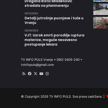
Dragana Ristić Mladenović
stradala na planinarenju
03/12/2023
Detalji jutrošnje pucnjave i tuče u
Vranju
25/04/2024
VJT: Uzrok smrti porodilje ruptura
materice, moguće nesavesno
postupanje lekara
TV INFO PULS Vranje • 060/ 0405-240 •
tvinfopuls@gmail.com
RSS
Facebook
X
YouTube
Instagram
© Copyright 2026 TV INFO PULS. Sva prava zadržana. |