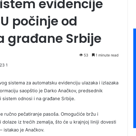
istem evidencije
U počinje od
za građane Srbije
53
1 minute read
vog sistema za automatsku evidenciju ulazaka i izlazaka
nformaciju saopštio je Darko Anačkov, predsednik
 sistem odnosi i na građane Srbije.
e ručno pečatiranje pasoša. Omogućiće bržu i
olaze iz trećih zemalja, što će u krajnjoj liniji dovesti
– istakao je Anačkov.