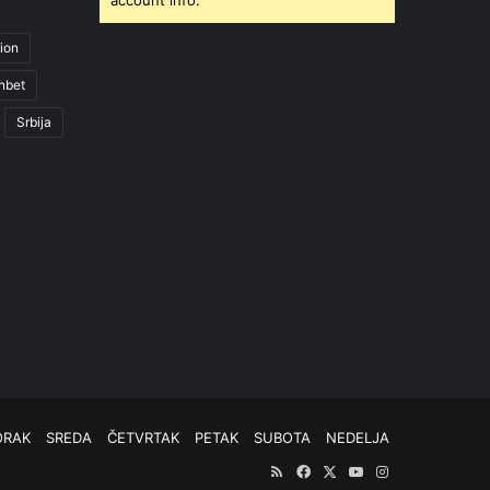
ion
nbet
Srbija
ORAK
SREDA
ČETVRTAK
PETAK
SUBOTA
NEDELJA
RSS
Facebook
X
YouTube
Instagram