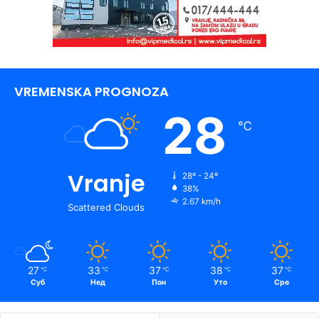
VREMENSKA PROGNOZA
28
℃
Vranje
28º - 24º
38%
2.67 km/h
Scattered Clouds
27
33
37
38
37
℃
℃
℃
℃
℃
Суб
Нед
Пон
Уто
Сре