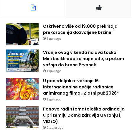
Otkriveno više od 19.000 prekršaja
prekoračenja dozvoljene brzine
1 дан ago
Vranje ovog vikenda na dva točka:
Mini biciklijada za najmlađe, a potom
vožnja do brane Prvonek
1 дан ago
U ponedeljak otvaranje 16.
Internacionalne dečije radionice
animiranog filma ,,Zlatni puž 2026“
1 дан ago
Ponovo radi stomatološka ordinacija
u prizemlju Doma zdravlja u Vranju (
VIDEO)
2 дана ago