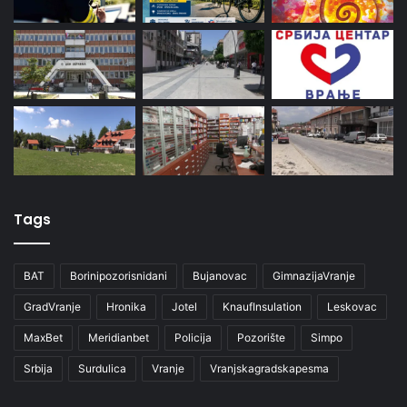
Tags
BAT
Borinipozorisnidani
Bujanovac
GimnazijaVranje
GradVranje
Hronika
Jotel
KnaufInsulation
Leskovac
MaxBet
Meridianbet
Policija
Pozorište
Simpo
Srbija
Surdulica
Vranje
Vranjskagradskapesma