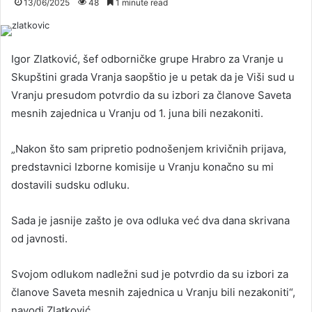
13/06/2025
48
1 minute read
Igor Zlatković, šef odborničke grupe Hrabro za Vranje u
Skupštini grada Vranja saopštio je u petak da je Viši sud u
Vranju presudom potvrdio da su izbori za članove Saveta
mesnih zajednica u Vranju od 1. juna bili nezakoniti.
„Nakon što sam pripretio podnošenjem krivičnih prijava,
predstavnici Izborne komisije u Vranju konačno su mi
dostavili sudsku odluku.
Sada je jasnije zašto je ova odluka već dva dana skrivana
od javnosti.
Svojom odlukom nadležni sud je potvrdio da su izbori za
članove Saveta mesnih zajednica u Vranju bili nezakoniti“,
navodi Zlatković.