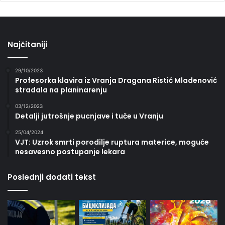
Najčitaniji
29/10/2023
Profesorka klavira iz Vranja Dragana Ristić Mladenović
stradala na planinarenju
03/12/2023
Detalji jutrošnje pucnjave i tuče u Vranju
25/04/2024
VJT: Uzrok smrti porodilje ruptura materice, moguće
nesavesno postupanje lekara
Poslednji dodati tekst