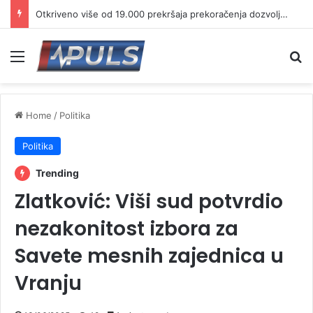
Otkriveno više od 19.000 prekršaja prekoračenja dozvoljene brzine
Menu
Se
Home
/
Politika
Politika
Trending
Zlatković: Viši sud potvrdio
nezakonitost izbora za
Savete mesnih zajednica u
Vranju