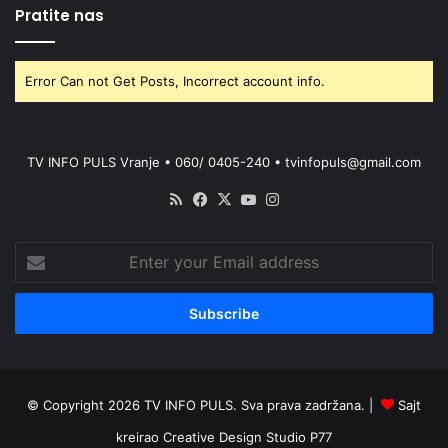
Pratite nas
Error Can not Get Posts, Incorrect account info.
TV INFO PULS Vranje • 060/ 0405-240 • tvinfopuls@gmail.com
RSS
Facebook
X
YouTube
Instagram
Enter
your
Email
address
© Copyright 2026 TV INFO PULS. Sva prava zadržana. |
Sajt
kreirao
Creative Design Studio P77