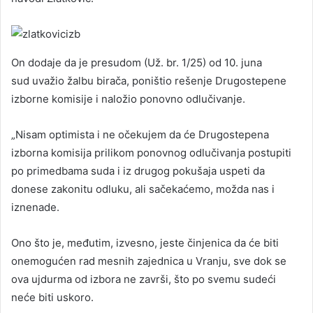
On dodaje da je presudom (Už. br. 1/25) od 10. juna
sud uvažio žalbu birača, poništio rešenje Drugostepene
izborne komisije i naložio ponovno odlučivanje.
„Nisam optimista i ne očekujem da će Drugostepena
izborna komisija prilikom ponovnog odlučivanja postupiti
po primedbama suda i iz drugog pokušaja uspeti da
donese zakonitu odluku, ali sačekaćemo, možda nas i
iznenade.
Ono što je, međutim, izvesno, jeste činjenica da će biti
onemogućen rad mesnih zajednica u Vranju, sve dok se
ova ujdurma od izbora ne završi, što po svemu sudeći
neće biti uskoro.