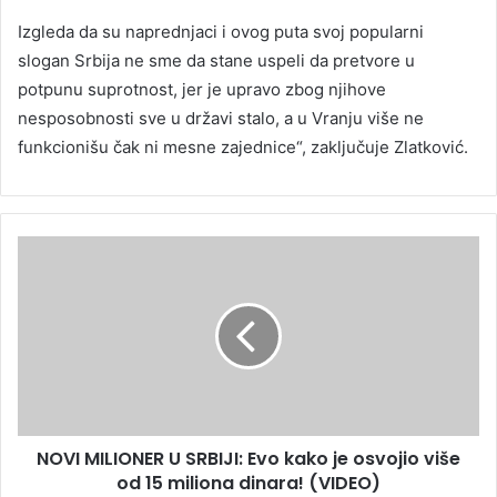
Izgleda da su naprednjaci i ovog puta svoj popularni
slogan Srbija ne sme da stane uspeli da pretvore u
potpunu suprotnost, jer je upravo zbog njihove
nesposobnosti sve u državi stalo, a u Vranju više ne
funkcionišu čak ni mesne zajednice“, zaključuje Zlatković.
NOVI MILIONER U SRBIJI: Evo kako je osvojio više
od 15 miliona dinara! (VIDEO)