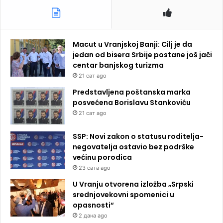
Macut u Vranjskoj Banji: Cilj je da
jedan od bisera Srbije postane još jači
centar banjskog turizma
21 сат ago
Predstavljena poštanska marka
posvećena Borislavu Stankoviću
21 сат ago
SSP: Novi zakon o statusu roditelja-
negovatelja ostavio bez podrške
većinu porodica
23 сата ago
U Vranju otvorena izložba „Srpski
srednjovekovni spomenici u
opasnosti“
2 дана ago