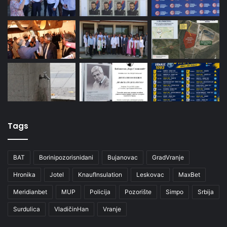
Tags
BAT
Borinipozorisnidani
Bujanovac
GradVranje
Hronika
Jotel
KnaufInsulation
Leskovac
MaxBet
Meridianbet
MUP
Policija
Pozorište
Simpo
Srbija
Surdulica
VladičinHan
Vranje