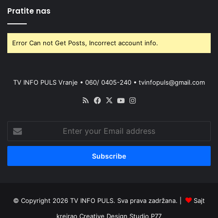
Pratite nas
Error Can not Get Posts, Incorrect account info.
TV INFO PULS Vranje • 060/ 0405-240 • tvinfopuls@gmail.com
RSS
Facebook
X
YouTube
Instagram
Enter
your
Email
address
© Copyright 2026 TV INFO PULS. Sva prava zadržana. |
Sajt
kreirao
Creative Design Studio P77