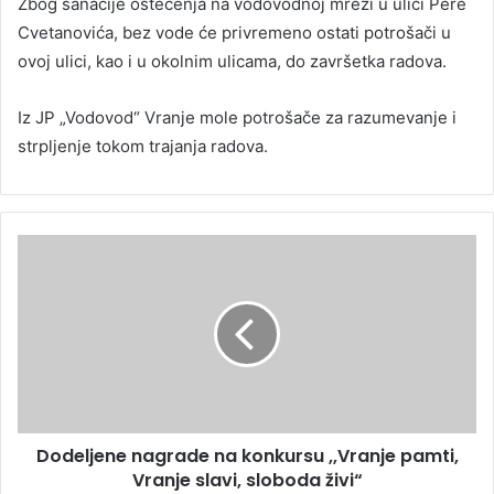
Zbog sanacije oštećenja na vodovodnoj mreži u ulici Pere
Cvetanovića, bez vode će privremeno ostati potrošači u
ovoj ulici, kao i u okolnim ulicama, do završetka radova.
Iz JP „Vodovod“ Vranje mole potrošače za razumevanje i
strpljenje tokom trajanja radova.
Dodeljene nagrade na konkursu ,,Vranje pamti,
Vranje slavi, sloboda živi“