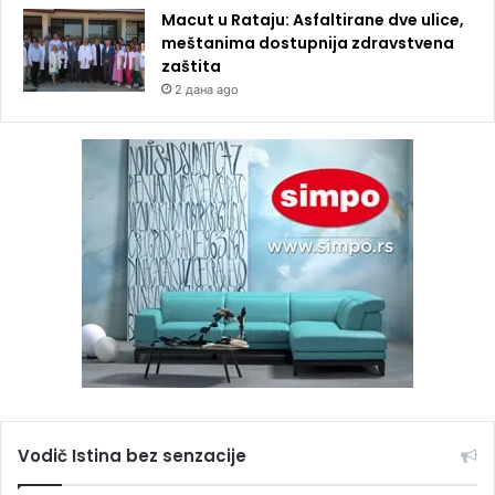
Macut u Rataju: Asfaltirane dve ulice,
meštanima dostupnija zdravstvena
zaštita
2 дана ago
Vodič Istina bez senzacije