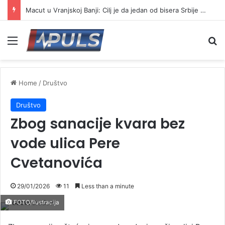
Macut u Vranjskoj Banji: Cilj je da jedan od bisera Srbije postane još jači centar banjskog turizma
Menu
Se
Home
/
Društvo
Društvo
Zbog sanacije kvara bez
vode ulica Pere
Cvetanovića
29/01/2026
11
Less than a minute
FOTO/Ilustracija