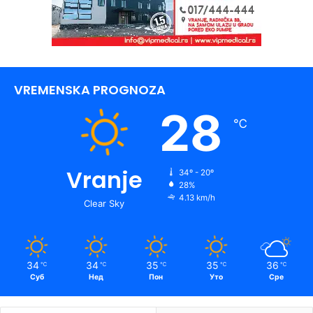
VREMENSKA PROGNOZA
28
℃
Vranje
34º - 20º
28%
4.13 km/h
Clear Sky
34
34
35
35
36
℃
℃
℃
℃
℃
Суб
Нед
Пон
Уто
Сре