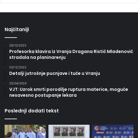
Najčitaniji
29/10/2023
Profesorka klavira iz Vranja Dragana Ristić Mladenović
stradala na planinarenju
03/12/2023
Detalji jutrošnje pucnjave i tuče u Vranju
25/04/2024
VJT: Uzrok smrti porodilje ruptura materice, moguće
nesavesno postupanje lekara
Poslednji dodati tekst