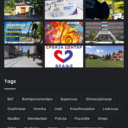
Tags
BAT
Borinipozorisnidani
Bujanovac
GimnazijaVranje
GradVranje
Hronika
Jotel
KnaufInsulation
Leskovac
MaxBet
Meridianbet
Policija
Pozorište
Simpo