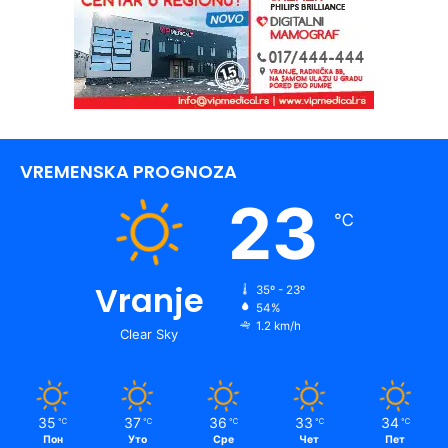
VREMENSKA PROGNOZA
23
℃
Vranje
35º - 23º
54%
1.2 km/h
Clear Sky
35
37
36
33
34
℃
℃
℃
℃
℃
Пон
Уто
Сре
Чет
Пет