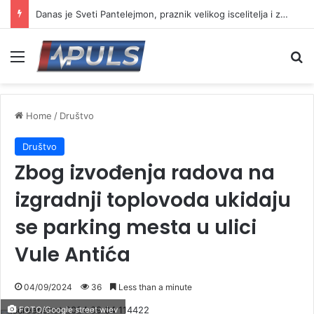
Danas je Sveti Pantelejmon, praznik velikog iscelitelja i zaštitnika bolesnih
Menu
Se
Home
/
Društvo
Društvo
Zbog izvođenja radova na
izgradnji toplovoda ukidaju
se parking mesta u ulici
Vule Antića
04/09/2024
36
Less than a minute
FOTO/Google street wiev