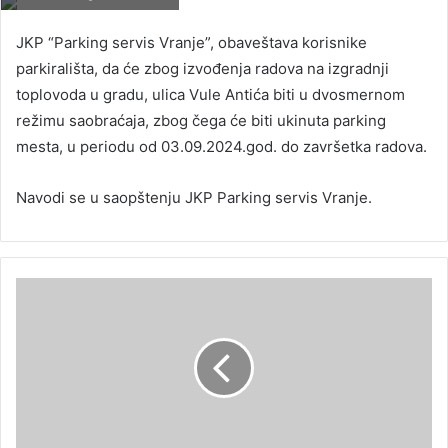
JKP “Parking servis Vranje”, obaveštava korisnike
parkirališta, da će zbog izvođenja radova na izgradnji
toplovoda u gradu, ulica Vule Antića biti u dvosmernom
režimu saobraćaja, zbog čega će biti ukinuta parking
mesta, u periodu od 03.09.2024.god. do završetka radova.
Navodi se u saopštenju JKP Parking servis Vranje.