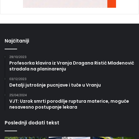
Najčitaniji
29/10/2023
Profesorka klavira iz Vranja Dragana Ristić Mladenović
stradala na planinarenju
03/12/2023
Detalji jutrošnje pucnjave i tuče u Vranju
25/04/2024
VJT: Uzrok smrti porodilje ruptura materice, moguće
nesavesno postupanje lekara
Poslednji dodati tekst