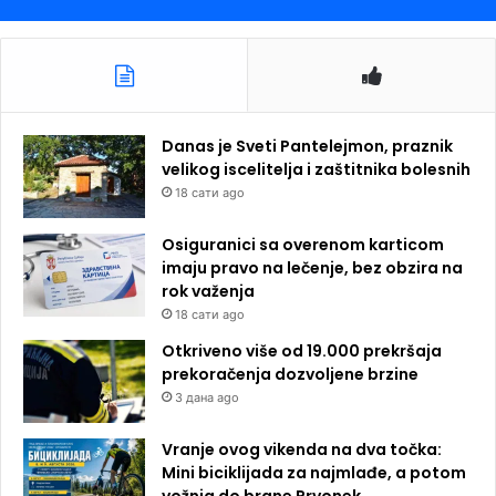
Danas je Sveti Pantelejmon, praznik
velikog iscelitelja i zaštitnika bolesnih
18 сати ago
Osiguranici sa overenom karticom
imaju pravo na lečenje, bez obzira na
rok važenja
18 сати ago
Otkriveno više od 19.000 prekršaja
prekoračenja dozvoljene brzine
3 дана ago
Vranje ovog vikenda na dva točka:
Mini biciklijada za najmlađe, a potom
vožnja do brane Prvonek