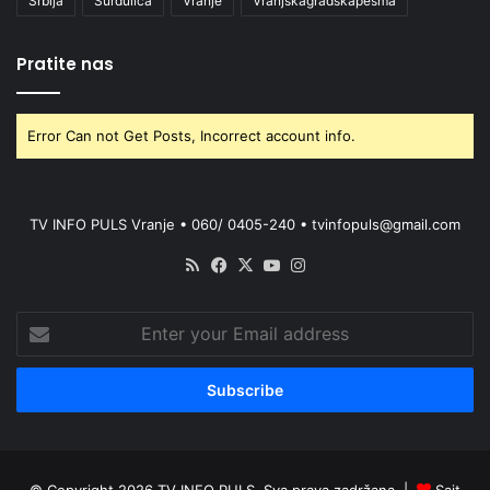
Srbija
Surdulica
Vranje
Vranjskagradskapesma
Pratite nas
Error Can not Get Posts, Incorrect account info.
TV INFO PULS Vranje • 060/ 0405-240 • tvinfopuls@gmail.com
RSS
Facebook
X
YouTube
Instagram
Enter
your
Email
address
© Copyright 2026 TV INFO PULS. Sva prava zadržana. |
Sajt