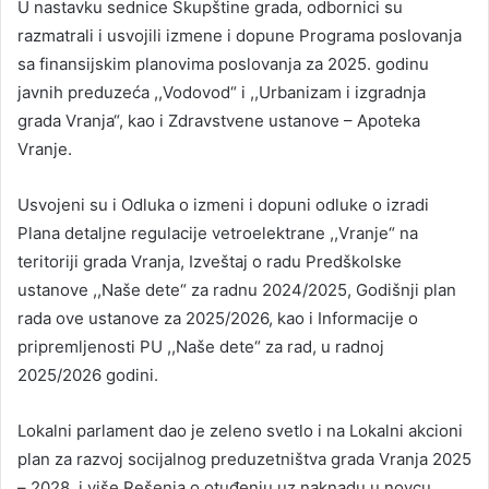
U nastavku sednice Skupštine grada, odbornici su
razmatrali i usvojili izmene i dopune Programa poslovanja
sa finansijskim planovima poslovanja za 2025. godinu
javnih preduzeća ,,Vodovod“ i ,,Urbanizam i izgradnja
grada Vranja“, kao i Zdravstvene ustanove – Apoteka
Vranje.
Usvojeni su i Odluka o izmeni i dopuni odluke o izradi
Plana detaljne regulacije vetroelektrane ,,Vranje“ na
teritoriji grada Vranja, Izveštaj o radu Predškolske
ustanove ,,Naše dete“ za radnu 2024/2025, Godišnji plan
rada ove ustanove za 2025/2026, kao i Informacije o
pripremljenosti PU ,,Naše dete“ za rad, u radnoj
2025/2026 godini.
Lokalni parlament dao je zeleno svetlo i na Lokalni akcioni
plan za razvoj socijalnog preduzetništva grada Vranja 2025
– 2028 i više Rešenja o otuđenju uz naknadu u novcu