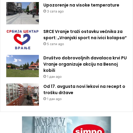
Upozorenje na visoke temperature
3 сата ago
SRCE Vranje traži ostavku većnika za
sport: „Vranjski sport na ivici kolapsa“
5 сати ago
Društvo dobrovoljnih davalaca krvi PU
Vranje organizuje akciju na Besnoj
kobili
1 дан ago
Od 17. avgusta novi lekovi na recept o
trošku države
1 дан ago