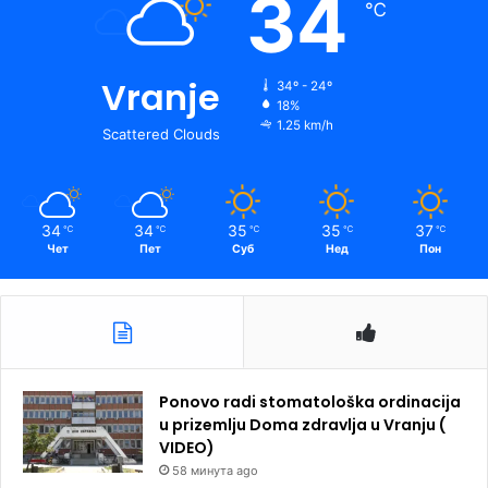
34
℃
Vranje
34º - 24º
18%
1.25 km/h
Scattered Clouds
34
34
35
35
37
℃
℃
℃
℃
℃
Чет
Пет
Суб
Нед
Пон
Ponovo radi stomatološka ordinacija
u prizemlju Doma zdravlja u Vranju (
VIDEO)
58 минута ago