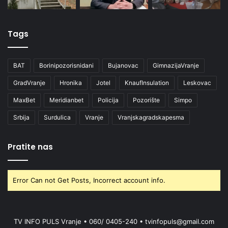
Tags
BAT
Borinipozorisnidani
Bujanovac
GimnazijaVranje
GradVranje
Hronika
Jotel
KnaufInsulation
Leskovac
MaxBet
Meridianbet
Policija
Pozorište
Simpo
Srbija
Surdulica
Vranje
Vranjskagradskapesma
Pratite nas
Error Can not Get Posts, Incorrect account info.
TV INFO PULS Vranje • 060/ 0405-240 • tvinfopuls@gmail.com