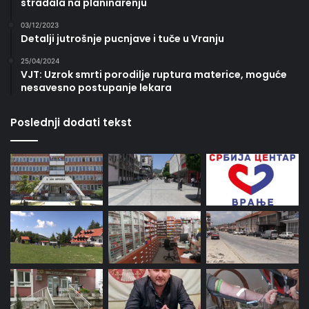
stradala na planinarenju
03/12/2023
Detalji jutrošnje pucnjave i tuče u Vranju
25/04/2024
VJT: Uzrok smrti porodilje ruptura materice, moguće
nesavesno postupanje lekara
Poslednji dodati tekst