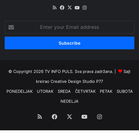
RSS
Facebook
X
YouTube
Instagram
Enter
your
Email
address
© Copyright 2026 TV INFO PULS. Sva prava zadržana. |
Sajt
kreirao
Creative Design Studio P77
PONEDELJAK
UTORAK
SREDA
ČETVRTAK
PETAK
SUBOTA
NEDELJA
RSS
Facebook
X
YouTube
Instagram