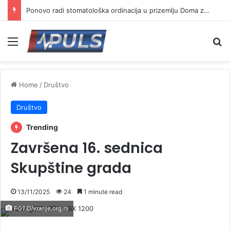
Ponovo radi stomatološka ordinacija u prizemlju Doma zdravlja u Vranju ( VIDEO)
Menu
Se
Home
/
Društvo
Društvo
Trending
Završena 16. sednica
Skupštine grada
13/11/2025
24
1 minute read
FOTO/vranje.org.rs