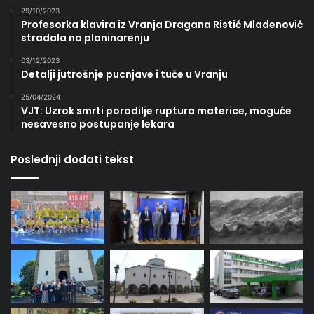
29/10/2023
Profesorka klavira iz Vranja Dragana Ristić Mladenović
stradala na planinarenju
03/12/2023
Detalji jutrošnje pucnjave i tuče u Vranju
25/04/2024
VJT: Uzrok smrti porodilje ruptura materice, moguće
nesavesno postupanje lekara
Poslednji dodati tekst