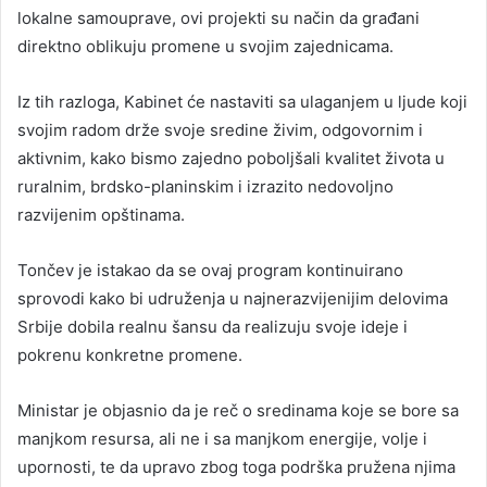
lokalne samouprave, ovi projekti su način da građani
direktno oblikuju promene u svojim zajednicama.
Iz tih razloga, Kabinet će nastaviti sa ulaganjem u ljude koji
svojim radom drže svoje sredine živim, odgovornim i
aktivnim, kako bismo zajedno poboljšali kvalitet života u
ruralnim, brdsko-planinskim i izrazito nedovoljno
razvijenim opštinama.
Tončev je istakao da se ovaj program kontinuirano
sprovodi kako bi udruženja u najnerazvijenijim delovima
Srbije dobila realnu šansu da realizuju svoje ideje i
pokrenu konkretne promene.
Ministar je objasnio da je reč o sredinama koje se bore sa
manjkom resursa, ali ne i sa manjkom energije, volje i
upornosti, te da upravo zbog toga podrška pružena njima