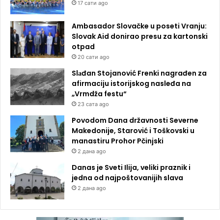
17 сати ago
Ambasador Slovačke u poseti Vranju:
Slovak Aid donirao presu za kartonski
otpad
20 сати ago
Slаđan Stojanović Frenki nagrađen za
afirmaciju istorijskog nasleđa na
„Vrmdža festu“
23 сата ago
Povodom Dana državnosti Severne
Makedonije, Starović i Toškovski u
manastiru Prohor Pčinjski
2 дана ago
Danas je Sveti Ilija, veliki praznik i
jedna od najpoštovanijih slava
2 дана ago