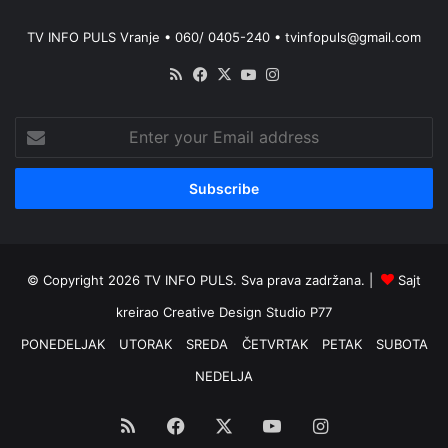
TV INFO PULS Vranje • 060/ 0405-240 • tvinfopuls@gmail.com
RSS
Facebook
X
YouTube
Instagram
Enter
your
Email
address
© Copyright 2026 TV INFO PULS. Sva prava zadržana. |
Sajt
kreirao
Creative Design Studio P77
PONEDELJAK
UTORAK
SREDA
ČETVRTAK
PETAK
SUBOTA
NEDELJA
RSS
Facebook
X
YouTube
Instagram