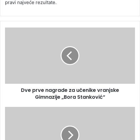
pravi najveće rezultate.
Dve prve nagrade za učenike vranjske
Gimnazije „Bora Stanković“