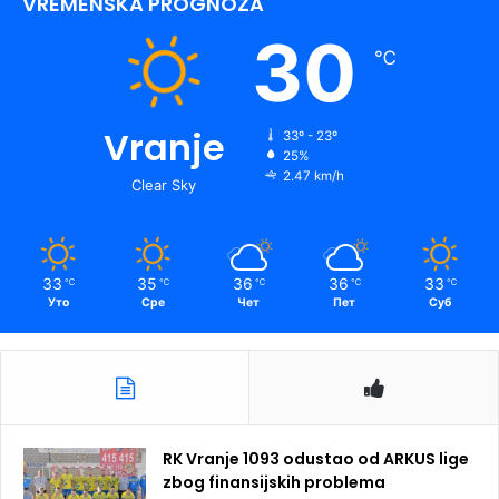
VREMENSKA PROGNOZA
30
℃
Vranje
33º - 23º
25%
2.47 km/h
Clear Sky
33
35
36
36
33
℃
℃
℃
℃
℃
Уто
Сре
Чет
Пет
Суб
RK Vranje 1093 odustao od ARKUS lige
zbog finansijskih problema