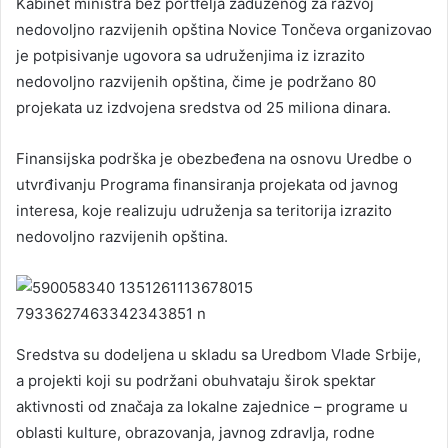
Kabinet ministra bez portfelja zaduženog za razvoj
nedovoljno razvijenih opština Novice Tončeva organizovao
je potpisivanje ugovora sa udruženjima iz izrazito
nedovoljno razvijenih opština, čime je podržano 80
projekata uz izdvojena sredstva od 25 miliona dinara.
Finansijska podrška je obezbeđena na osnovu Uredbe o
utvrđivanju Programa finansiranja projekata od javnog
interesa, koje realizuju udruženja sa teritorija izrazito
nedovoljno razvijenih opština.
Sredstva su dodeljena u skladu sa Uredbom Vlade Srbije,
a projekti koji su podržani obuhvataju širok spektar
aktivnosti od značaja za lokalne zajednice – programe u
oblasti kulture, obrazovanja, javnog zdravlja, rodne