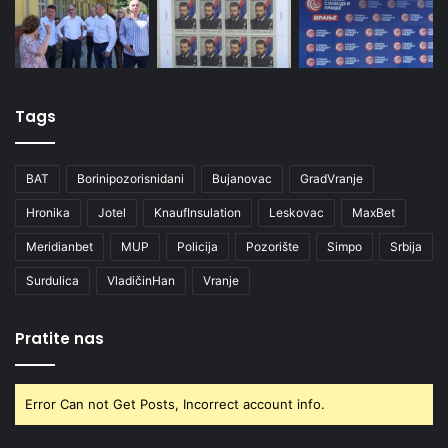
Tags
BAT
Borinipozorisnidani
Bujanovac
GradVranje
Hronika
Jotel
KnaufInsulation
Leskovac
MaxBet
Meridianbet
MUP
Policija
Pozorište
Simpo
Srbija
Surdulica
VladičinHan
Vranje
Pratite nas
Error Can not Get Posts, Incorrect account info.