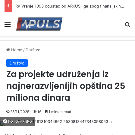
RK Vranje 1093 odustao od ARKUS lige zbog finansijskih problema
Menu
Se
Home
/
Društvo
Društvo
Za projekte udruženja iz
najnerazvijenijih opština 25
miliona dinara
28/11/2025
16
1 minute read
FOTO/MRNRO