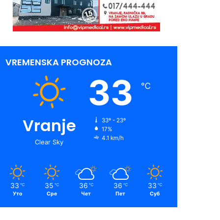
VREMENSKA PROGNOZA
33
℃
Vranje
33º - 23º
17%
4.1 km/h
Clear Sky
33
35
36
36
33
℃
℃
℃
℃
℃
Уто
Сре
Чет
Пет
Суб