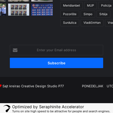
Meridianbet
MUP
Policija
Pozorište
Simpo
Srbija
Surdulica
VladičinHan
Vra
Enter
your
Email
address
Sajt kreirao
Creative Design Studio P77
PONEDELJAK
UT
Optimized by Seraphinite Accelerator
Turns on site high speed to be attractive for people and search engines.