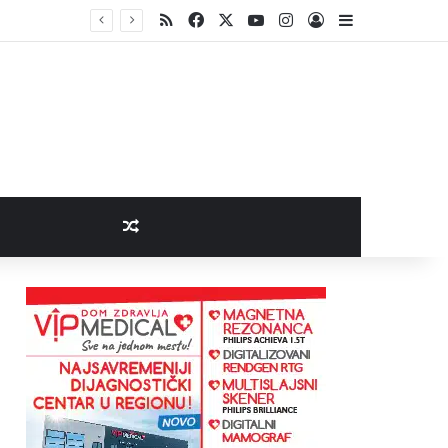
RSS
Facebook
X
YouTube
Instagram
Log In
Sidebar
Random Article