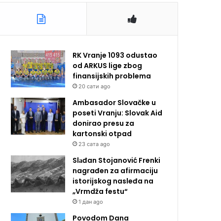
RK Vranje 1093 odustao
od ARKUS lige zbog
finansijskih problema
20 сати ago
Ambasador Slovačke u
poseti Vranju: Slovak Aid
donirao presu za
kartonski otpad
23 сата ago
Slаđan Stojanović Frenki
nagrađen za afirmaciju
istorijskog nasleđa na
„Vrmdža festu“
1 дан ago
Povodom Dana