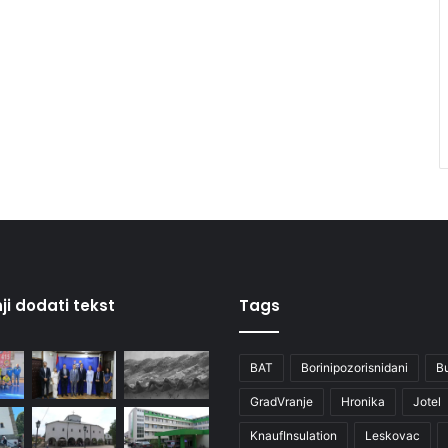
ji dodati tekst
Tags
BAT
Borinipozorisnidani
B
GradVranje
Hronika
Jotel
KnaufInsulation
Leskovac