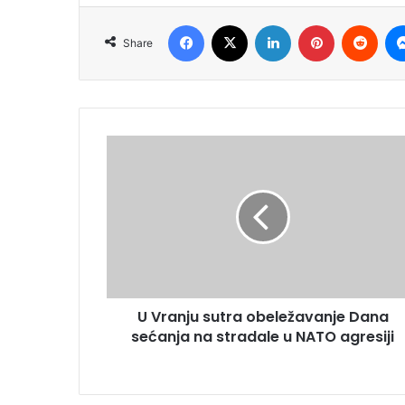
Facebook
X
LinkedIn
Pinterest
Redd
Share
U Vranju sutra obeležavanje Dana
sećanja na stradale u NATO agresiji