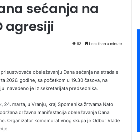
ana sećanja na
 agresiji
93
Less than a minute
 prisustvovaće obeležavanju Dana sećanja na stradale
rta 2026. godine, sa početkom u 19.30 časova, na
u, navedeno je iz sekretarijata predsednika.
, 24. marta, u Vranju, kraj Spomenika žrtvama Nato
 održana državna manifestacija obeležavanja Dana
dine. Organizator komemorativnog skupa je Odbor Vlade
bije.