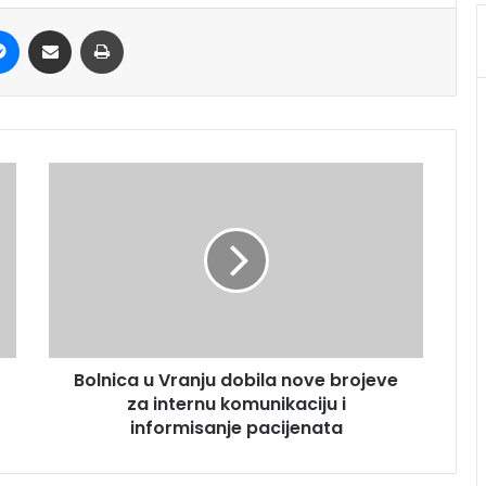
it
Messenger
Share via Email
Print
Bolnica u Vranju dobila nove brojeve
za internu komunikaciju i
informisanje pacijenata