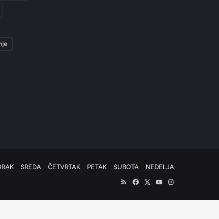
nje
ORAK
SREDA
ČETVRTAK
PETAK
SUBOTA
NEDELJA
RSS
Facebook
X
YouTube
Instagram