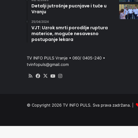
Detalji jutrošnje pucnjave i tuče u
Vranju
25/04/2024
VJT: Uzrok smrti porodilje ruptura
materice, moguće nesavesno
postupanje lekara
TV INFO PULS Vranje • 060/ 0405-240 •
tvinfopuls@gmail.com
RSS
Facebook
X
YouTube
Instagram
© Copyright 2026 TV INFO PULS. Sva prava zadržana. |