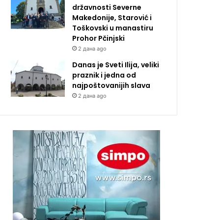
državnosti Severne
Makedonije, Starović i
Toškovski u manastiru
Prohor Pčinjski
2 дана ago
Danas je Sveti Ilija, veliki
praznik i jedna od
najpoštovanijih slava
2 дана ago