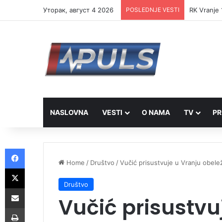
Уторак, август 4 2026
POSLEDNJE VESTI
RK Vranje 
NASLOVNA
VESTI
O NAMA
TV
PR
Facebook
Home
/
Društvo
/
Vučić prisustvuje u Vranju obele
X
Društvo
Share via Email
Vučić prisustvu
Print