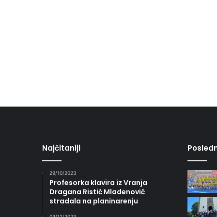
Najčitaniji
Posledn
29/10/2023
Profesorka klavira iz Vranja
Dragana Ristić Mladenović
stradala na planinarenju
03/12/2023