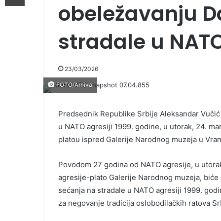
obeležavanju D
stradale u NATO
23/03/2026
FOTO/Arhiva
Predsednik Republike Srbije Aleksandar Vučić
u NATO agresiji 1999. godine, u utorak, 24. ma
platou ispred Galerije Narodnog muzeja u Vranj
Povodom 27 godina od NATO agresije, u utorak
agresije-plato Galerije Narodnog muzeja, biće
sećanja na stradale u NATO agresiji 1999. go
za negovanje tradicija oslobodilačkih ratova Sr