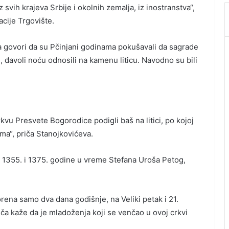
 svih krajeva Srbije i okolnih zemalja, iz inostranstva“,
acije Trgovište.
a govori da su Pčinjani godinama pokušavali da sagrade
i, đavoli noću odnosili na kamenu liticu. Navodno su bili
kvu Presvete Bogorodice podigli baš na litici, po kojoj
a“, priča Stanojkovićeva.
1355. i 1375. godine u vreme Stefana Uroša Petog,
orena samo dva dana godišnje, na Veliki petak i 21.
iča kaže da je mladoženja koji se venčao u ovoj crkvi