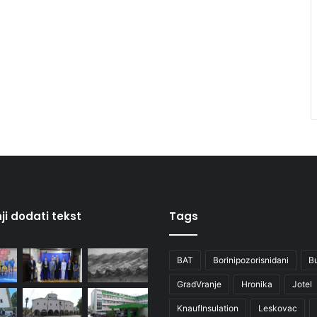
ji dodati tekst
Tags
BAT
Borinipozorisnidani
B
GradVranje
Hronika
Jotel
KnaufInsulation
Leskovac