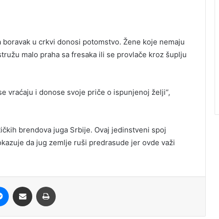
 boravak u crkvi donosi potomstvo. Žene koje nemaju
tružu malo praha sa fresaka ili se provlače kroz šuplju
 vraćaju i donose svoje priče o ispunjenoj želji“,
ičkih brendova juga Srbije. Ovaj jedinstveni spoj
okazuje da jug zemlje ruši predrasude jer ovde važi
it
Messenger
Share via Email
Print