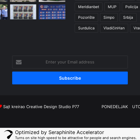
Meridianbet
MUP
Policija
Pozorište
Simpo
Srbija
Surdulica
VladičinHan
Vra
Enter
your
Email
address
Sajt kreirao
Creative Design Studio P77
PONEDELJAK
UT
Optimized by Seraphinite Accelerator
Turns on site high speed to be attractive for people and search engines.