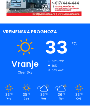
VREMENSKA PROGNOZA
33
℃
Vranje
33º - 23º
16%
5.15 km/h
Clear Sky
33
35
36
36
33
℃
℃
℃
℃
℃
Уто
Сре
Чет
Пет
Суб