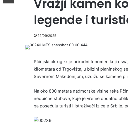
Vražji kamen ko
legende i turisti
22/09/2025
Pčinjski okrug krije prirodni fenomen koji osva
kilometara od Trgovišta, u blizini planinskog 
Severnom Makedonijom, uzdižu se kamene pir
Na oko 800 metara nadmorske visine reka Pčin
neobične stubove, koje je vreme dodatno obli
ga posećuju turisti i istraživači iz cele Srbije, p