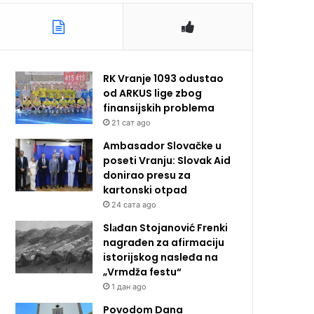
RK Vranje 1093 odustao
od ARKUS lige zbog
finansijskih problema
21 сат ago
Ambasador Slovačke u
poseti Vranju: Slovak Aid
donirao presu za
kartonski otpad
24 сата ago
Slаđan Stojanović Frenki
nagrađen za afirmaciju
istorijskog nasleđa na
„Vrmdža festu“
1 дан ago
Povodom Dana