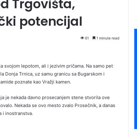
d Trgovišta,
čki potencijal
61
1 minute read
ja svojom lepotom, ali i jezivim pričama. Na samo pet
sela Donja Trnica, uz samu granicu sa Bugarskom i
amide poznate kao Vražji kamen.
ja je nekada davno prosecanjem stene stvorila ove
kovalo. Nekada se ovo mesto zvalo Prosečnik, a danas
a i inostranstva.