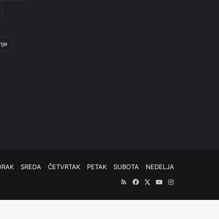
nje
ORAK
SREDA
ČETVRTAK
PETAK
SUBOTA
NEDELJA
RSS
Facebook
X
YouTube
Instagram