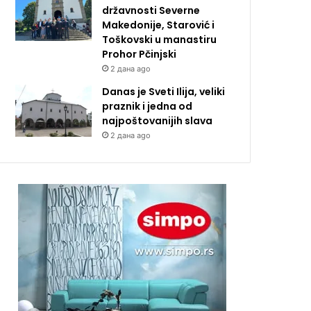
državnosti Severne
Makedonije, Starović i
Toškovski u manastiru
Prohor Pčinjski
2 дана ago
Danas je Sveti Ilija, veliki
praznik i jedna od
najpoštovanijih slava
2 дана ago