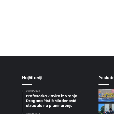
Najčitaniji
Posledn
29/10/2023
Profesorka klavira iz Vranja
Dragana Ristić Mladenović
stradala na planinarenju
03/12/2023