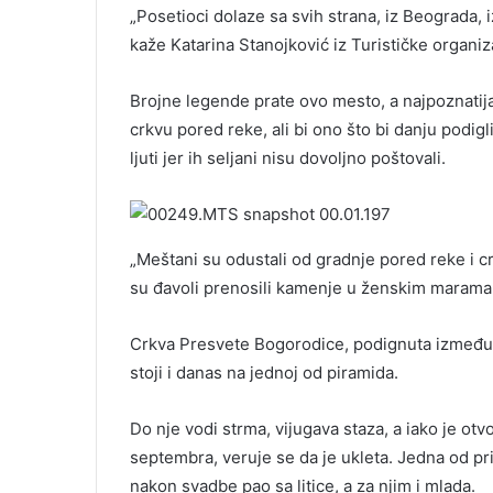
„Posetioci dolaze sa svih strana, iz Beograda, iz
kaže Katarina Stanojković iz Turističke organiz
Brojne legende prate ovo mesto, a najpoznatij
crkvu pored reke, ali bi ono što bi danju podigl
ljuti jer ih seljani nisu dovoljno poštovali.
„Meštani su odustali od gradnje pored reke i cr
su đavoli prenosili kamenje u ženskim maramam
Crkva Presvete Bogorodice, podignuta između 
stoji i danas na jednoj od piramida.
Do nje vodi strma, vijugava staza, a iako je otv
septembra, veruje se da je ukleta. Jedna od pr
nakon svadbe pao sa litice, a za njim i mlada.