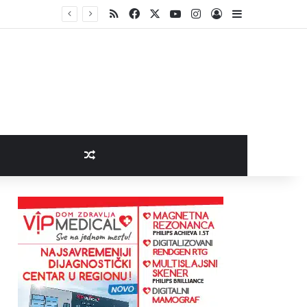
RSS
Facebook
X
YouTube
Instagram
Log In
Sidebar
Random Article