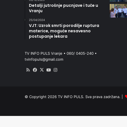
Detalji jutrošnje pucnjave i tuče u
Vranju
25/04/2024
VJT: Uzrok smrti porodilje ruptura
materice, moguće nesavesno
postupanje lekara
TV INFO PULS Vranje • 060/ 0405-240 •
tvinfopuls@gmail.com
RSS
Facebook
X
YouTube
Instagram
© Copyright 2026 TV INFO PULS. Sva prava zadržana. |