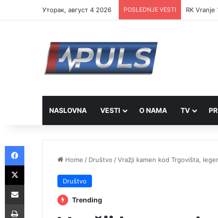
Уторак, август 4 2026
POSLEDNJE VESTI
RK Vranje 
NASLOVNA
VESTI
O NAMA
TV
PR
Facebook
Home
/
Društvo
/
Vražji kamen kod Trgovišta, legend
X
Društvo
Share via Email
Trending
Print