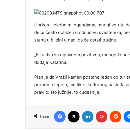
Uprkos zlokobnim legendama, mnogi veruju da
dece često dolaze i u odsustvu sveštenika, nes
stenu u blizini u nadi da će ostati trudne.
„Iskustva su uglavnom pozitivna, mnoge žene se
dodaje Katarina.
Plan je da Vražji kamen postane jedan od turist
prirodnih lepota, mistike i kulturnog nasleđa p
pravilo: što južnije, to čudesnije.
Facebook
X
LinkedIn
Pinterest
Redd
Share