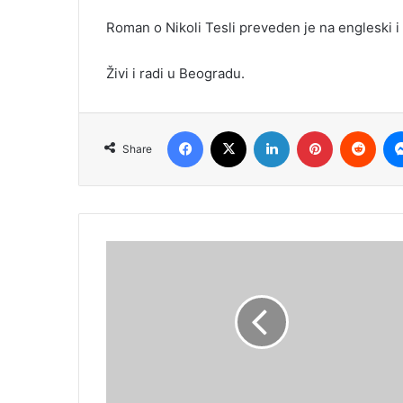
Roman o Nikoli Tesli preveden je na engleski i
Živi i radi u Beogradu.
Facebook
X
LinkedIn
Pinterest
Redd
Share