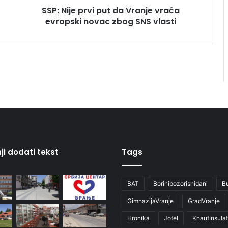
SSP: Nije prvi put da Vranje vraća
evropski novac zbog SNS vlasti
ji dodati tekst
Tags
BAT
Borinipozorisnidani
B
GimnazijaVranje
GradVranje
Hronika
Jotel
KnaufInsulat