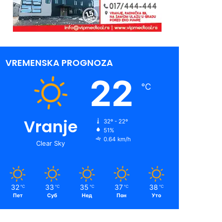
VREMENSKA PROGNOZA
22
℃
Vranje
32º - 22º
51%
0.64 km/h
Clear Sky
32
33
35
37
38
℃
℃
℃
℃
℃
Пет
Суб
Нед
Пон
Уто