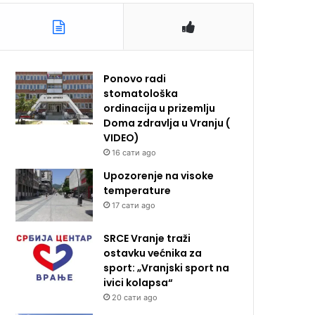
Ponovo radi
stomatološka
ordinacija u prizemlju
Doma zdravlja u Vranju (
VIDEO)
16 сати ago
Upozorenje na visoke
temperature
17 сати ago
SRCE Vranje traži
ostavku većnika za
sport: „Vranjski sport na
ivici kolapsa“
20 сати ago