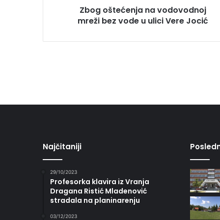
Zbog oštećenja na vodovodnoj
mreži bez vode u ulici Vere Jocić
Najčitaniji
Posledn
29/10/2023
Profesorka klavira iz Vranja
Dragana Ristić Mladenović
stradala na planinarenju
03/12/2023