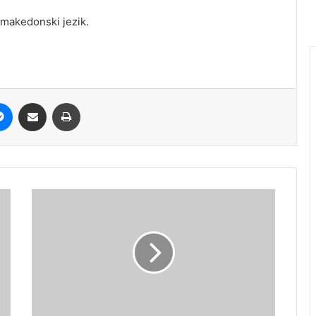
 makedonski jezik.
it
Messenger
Share via Email
Print