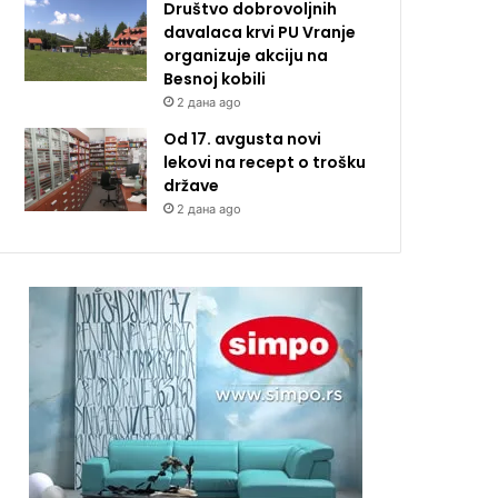
Društvo dobrovoljnih
davalaca krvi PU Vranje
organizuje akciju na
Besnoj kobili
2 дана ago
Od 17. avgusta novi
lekovi na recept o trošku
države
2 дана ago