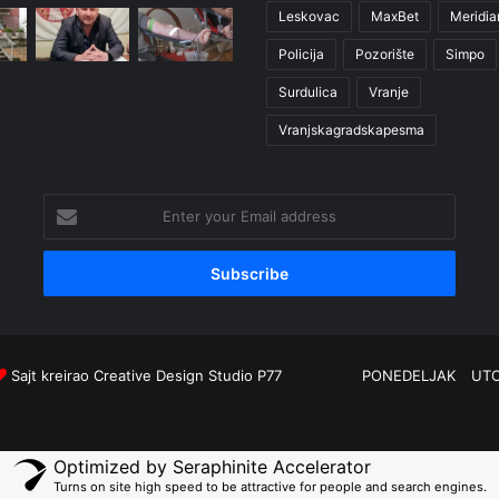
Leskovac
MaxBet
Meridia
Policija
Pozorište
Simpo
Surdulica
Vranje
Vranjskagradskapesma
Enter
your
Email
address
Sajt kreirao
Creative Design Studio P77
PONEDELJAK
UT
Optimized by Seraphinite Accelerator
Turns on site high speed to be attractive for people and search engines.