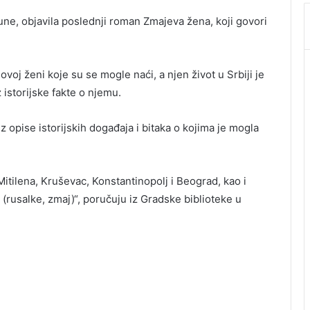
ne, objavila poslednji roman Zmajeva žena, koji govori
voj ženi koje su se mogle naći, a njen život u Srbiji je
 istorijske fakte o njemu.
 opise istorijskih događaja i bitaka o kojima je mogla
tilena, Kruševac, Konstantinopolj i Beograd, kao i
 (rusalke, zmaj)“, poručuju iz Gradske biblioteke u