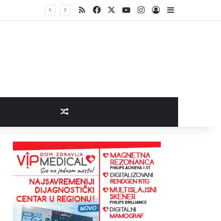
RSS
Facebook
X
YouTube
Instagram
Log In
Sidebar
Random Article