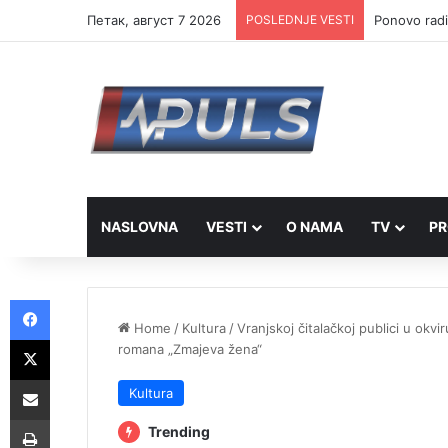
Петак, август 7 2026
POSLEDNJE VESTI
Ponovo radi
NASLOVNA
VESTI
O NAMA
TV
PR
Facebook
Home
/
Kultura
/
Vranjskoj čitalačkoj publici u okv
X
romana „Zmajeva žena“
Share via Email
Kultura
Print
Trending