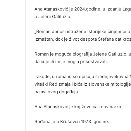
Ana Atanasković je 2024.godine, u izdanju Lagu
o Jeleni Gatiluzio.
„Roman donosi istražene istorijske činjenice o o
izmaštan, dok je život despota Stefana dat kroz
Roman je moguća biografija Jelene Gatiluzio, uz
da čuje ili im je mogla prisustvovati.
Takođe, u romanu se opisuju srednjevekovna Mi
viteški Red zmaja i bića iz slovenske mitologije
najavi ovog događaja.
Ana Atanasković je književnica i novinarka.
Rođena je u Kruševcu 1973. godine.