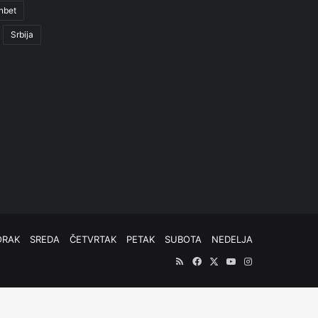
nbet
Srbija
ORAK
SREDA
ČETVRTAK
PETAK
SUBOTA
NEDELJA
RSS
Facebook
X
YouTube
Instagram