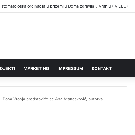
 stomatološka ordinacija u prizemlju Doma zdravlja u Vranju ( VIDEO)
OJEKTI
MARKETING
IMPRESSUM
KONTAKT
iru Dana Vranja predstaviće se Ana Atanasković, autorka