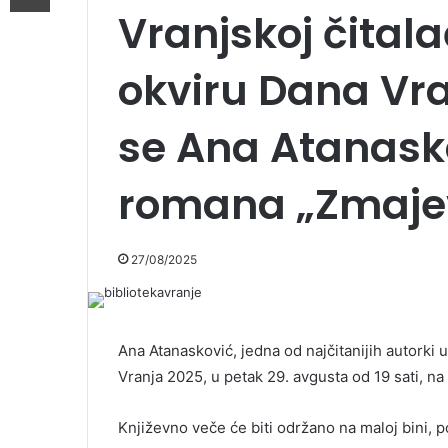
Vranjskoj čitala
okviru Dana Vr
se Ana Atanask
romana „Zmaje
27/08/2025
Ana Atanasković, jedna od najčitanijih autorki u
Vranja 2025, u petak 29. avgusta od 19 sati, na
Književno veče će biti održano na maloj bini, 