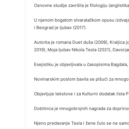
Osnovne studije završila je filologiju (anglisti
U njenom bogatom stvaralačkom opusu izdvajaj
i Beograd je ljubav (2017).
Autorka je romana Duet duša (2008), Kraljica 
2019), Moja ljubav Nikola Tesla (2021), Davorj
Esejistiku je objavljivala u časopisima Bagdala
Novinarskim poslom bavila se pišući za mnogobroj
Objavljuje tekstove i za Kulturni dodatak lista Po
Dobitnica je mnogobrojnih nagrada za doprinos ku
Njeno predavanje Tesla i žene čulo se ne samo u 