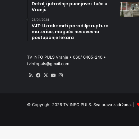
Detalji jutrošnje pucnjave i tuče u
Vranju
25/04/2024
VJT: Uzrok smrti porodilje ruptura
materice, moguće nesavesno
postupanje lekara
TV INFO PULS Vranje • 060/ 0405-240 •
tvinfopuls@gmail.com
RSS
Facebook
X
YouTube
Instagram
© Copyright 2026 TV INFO PULS. Sva prava zadržana. |