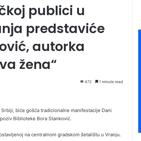
čkoj publici u
anja predstaviće
ović, autorka
va žena“
472
1 minute read
 Srbiji, biće gošća tradicionalne manifestacije Dani
 poziv Biblioteke Bora Stanković.
postavljenoj na centralnom gradskom šetalištu u Vranju.