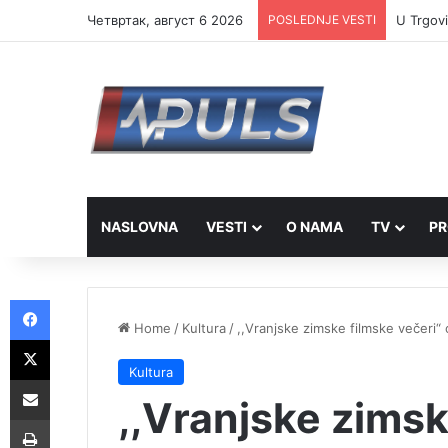
Четвртак, август 6 2026
POSLEDNJE VESTI
U Trgovi
NASLOVNA
VESTI
O NAMA
TV
PR
Facebook
Home
/
Kultura
/
,,Vranjske zimske filmske večeri“ 
X
Kultura
Share via Email
,,Vranjske zimsk
Print