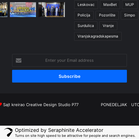
Leskovac
MaxBet
MUP
Policija
Pozorište
Simpo
Surdulica
Vranje
Vranjskagradskapesma
Enter
your
Email
address
Sajt kreirao
Creative Design Studio P77
PONEDELJAK
UT
Optimized by Seraphinite Accelerator
Turns on site high speed to be attractive for people and search engines.