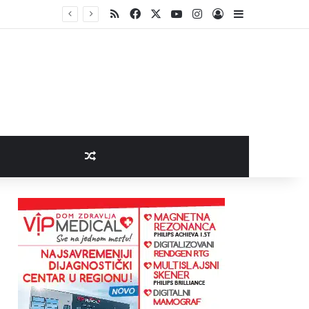
RSS
Facebook
X
YouTube
Instagram
Log In
Sidebar
og života“
Random Article