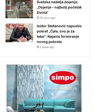
Svetska nedelja dojenja:
„Dojenje – najbolji početak
života“
18 сати ago
Isidor Stefanović napustio
pokret „Ćale, ovo je za
tebe“: Najavio formiranje
novog pokreta
2 дана ago