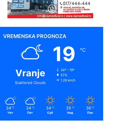
VREMENSKA PROGNOZA
19
℃
Vranje
34º - 19º
57%
1.26 km/h
Scattered Clouds
34
34
34
35
36
℃
℃
℃
℃
℃
Чет
Пет
Суб
Нед
Пон