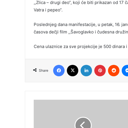
,,Zlica – drugi deo“, koji će biti prikazan od 17 
Vatra i pepeo“.
Poslednjeg dana manifestacije, u petak, 16. jan
časova dečji film ,,Šavoglavko i čudesna družina
Cena ulaznice za sve projekcije je 500 dinara i 
Facebook
X
LinkedIn
Pinterest
Redd
Share