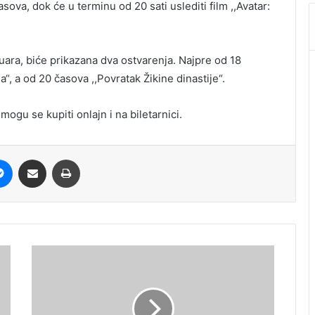
časova, dok će u terminu od 20 sati uslediti film ,,Avatar:
uara, biće prikazana dva ostvarenja. Najpre od 18
“, a od 20 časova ,,Povratak Žikine dinastije“.
mogu se kupiti onlajn i na biletarnici.
it
Messenger
Share via Email
Print