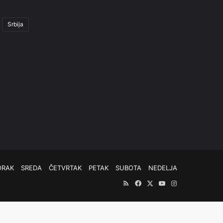
Srbija
ORAK
SREDA
ČETVRTAK
PETAK
SUBOTA
NEDELJA
RSS
Facebook
X
YouTube
Instagram