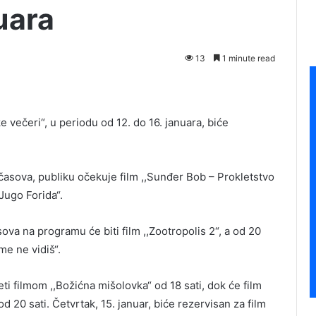
uara
13
1 minute read
e večeri“, u periodu od 12. do 16. januara, biće
časova, publiku očekuje film ,,Sunđer Bob – Prokletstvo
,Jugo Forida“.
ova na programu će biti film ,,Zootropolis 2“, a od 20
 me ne vidiš“.
ti filmom ,,Božićna mišolovka“ od 18 sati, dok će film
 20 sati. Četvrtak, 15. januar, biće rezervisan za film