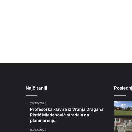
Najčitaniji
Poslednj
29/10/2023
Profesorka klavira iz Vranja Dragana
Ristić Mladenović stradala na
planinarenju
03/12/2023