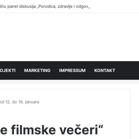
štu panel diskusija „Porodica, zdravlje i odgovornost – izazovi savremen
OJEKTI
MARKETING
IMPRESSUM
KONTAKT
od 12. do 16. januara
e filmske večeri“