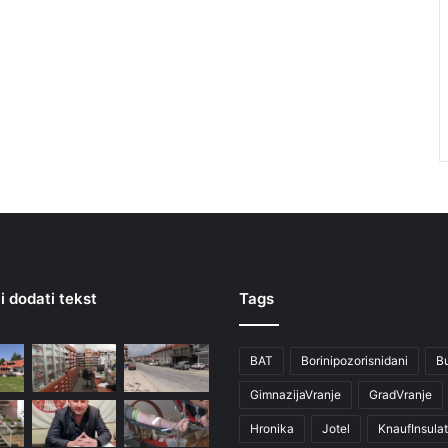
i dodati tekst
Tags
BAT
Borinipozorisnidani
B
GimnazijaVranje
GradVranje
Hronika
Jotel
KnaufInsulat