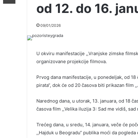
od 12. do 16. jan
09/01/2026
U okviru manifestacije ,,Vranjske zimske filmsk
organizovane projekcije filmova.
Prvog dana manifestacije, u ponedeljak, od 18 
pirata“, dok će od 20 časova biti prikazan film ,
Narednog dana, u utorak, 13. januara, od 18 čas
časova film ,,Velika iluzija 3: Sad me vidiš, sad
Trećeg dana, u sredu, 14. januara, veče će poče
,,Hajduk u Beogradu“ publika moći da pogleda od