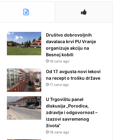
Društvo dobrovoljnih
davalaca krvi PU Vranje
organizuje akciju na
Besnoj kobili
16 сати ago
Od 17. avgusta novi lekovi
na recept o trošku države
17 сати ago
U Trgovištu panel
diskusija „Porodica,
zdravlje i odgovornost –
izazovi savremenog
života“
18 сати ago