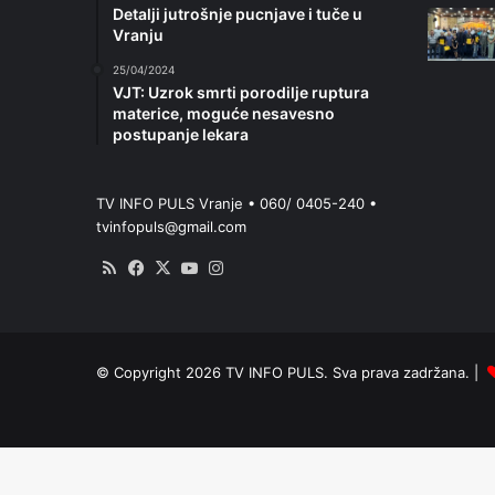
Detalji jutrošnje pucnjave i tuče u
Vranju
25/04/2024
VJT: Uzrok smrti porodilje ruptura
materice, moguće nesavesno
postupanje lekara
TV INFO PULS Vranje • 060/ 0405-240 •
tvinfopuls@gmail.com
RSS
Facebook
X
YouTube
Instagram
© Copyright 2026 TV INFO PULS. Sva prava zadržana. |