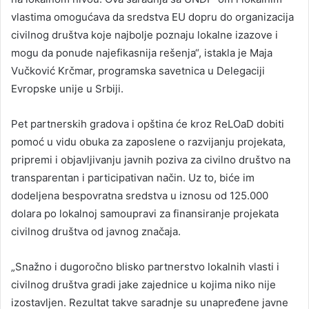
vlastima omogućava da sredstva EU dopru do organizacija
civilnog društva koje najbolje poznaju lokalne izazove i
mogu da ponude najefikasnija rešenja“, istakla je Maja
Vučković Krčmar, programska savetnica u Delegaciji
Evropske unije u Srbiji.
Pet partnerskih gradova i opština će kroz ReLOaD dobiti
pomoć u vidu obuka za zaposlene o razvijanju projekata,
pripremi i objavljivanju javnih poziva za civilno društvo na
transparentan i participativan način. Uz to, biće im
dodeljena bespovratna sredstva u iznosu od 125.000
dolara po lokalnoj samoupravi za finansiranje projekata
civilnog društva od javnog značaja.
„Snažno i dugoročno blisko partnerstvo lokalnih vlasti i
civilnog društva gradi jake zajednice u kojima niko nije
izostavljen. Rezultat takve saradnje su unapređene javne