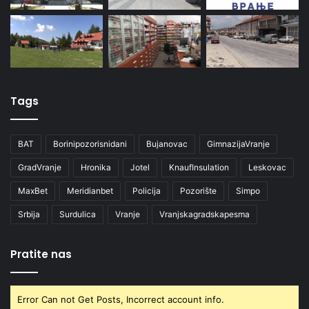
Tags
BAT
Borinipozorisnidani
Bujanovac
GimnazijaVranje
GradVranje
Hronika
Jotel
KnaufInsulation
Leskovac
MaxBet
Meridianbet
Policija
Pozorište
Simpo
Srbija
Surdulica
Vranje
Vranjskagradskapesma
Pratite nas
Error Can not Get Posts, Incorrect account info.