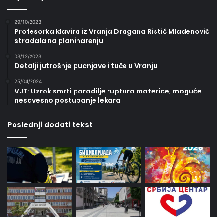
29/10/2023
Profesorka klavira iz Vranja Dragana Ristić Mladenović
stradala na planinarenju
03/12/2023
Detalji jutrošnje pucnjave i tuče u Vranju
25/04/2024
VJT: Uzrok smrti porodilje ruptura materice, moguće
nesavesno postupanje lekara
Poslednji dodati tekst