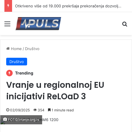
Otkriveno više od 19.000 prekršaja prekoračenja dozvoljene brzine
Menu
Se
Home
/
Društvo
Društvo
Trending
Vranje u regionalnoj EU
inicijativi ReLOaD 3
02/09/2025
354
1 minute read
FOTO/vranje.org.rs