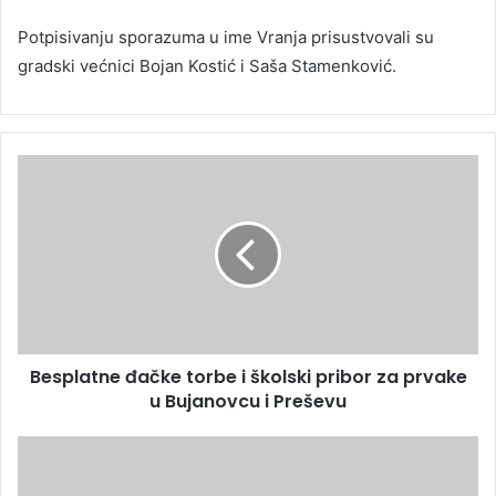
Potpisivanju sporazuma u ime Vranja prisustvovali su
gradski većnici Bojan Kostić i Saša Stamenković.
Besplatne đačke torbe i školski pribor za prvake
u Bujanovcu i Preševu