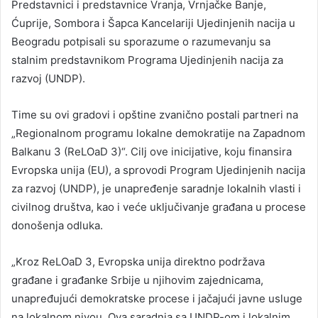
Predstavnici i predstavnice Vranja, Vrnjačke Banje,
Ćuprije, Sombora i Šapca Kancelariji Ujedinjenih nacija u
Beogradu potpisali su sporazume o razumevanju sa
stalnim predstavnikom Programa Ujedinjenih nacija za
razvoj (UNDP).
Time su ovi gradovi i opštine zvanično postali partneri na
„Regionalnom programu lokalne demokratije na Zapadnom
Balkanu 3 (ReLOaD 3)“. Cilj ove inicijative, koju finansira
Evropska unija (EU), a sprovodi Program Ujedinjenih nacija
za razvoj (UNDP), je unapređenje saradnje lokalnih vlasti i
civilnog društva, kao i veće uključivanje građana u procese
donošenja odluka.
„Kroz ReLOaD 3, Evropska unija direktno podržava
građane i građanke Srbije u njihovim zajednicama,
unapređujući demokratske procese i jačajući javne usluge
na lokalnom nivou. Ova saradnja sa UNDP-om i lokalnim