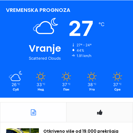
VREMENSKA PROGNOZA
27
℃
Vranje
27º - 24º
44%
1.91 km/h
Scattered Clouds
26
33
37
38
37
℃
℃
℃
℃
℃
Суб
Нед
Пон
Уто
Сре
Otkriveno više od 19.000 prekršaja