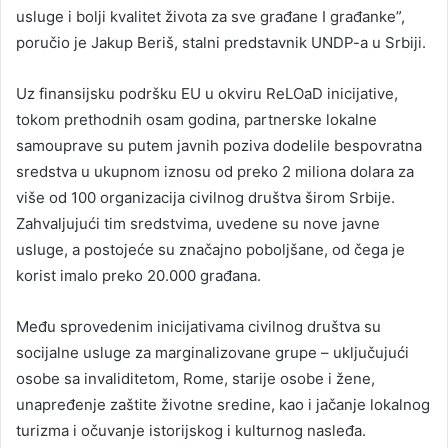
usluge i bolji kvalitet života za sve građane I građanke”,
poručio je Jakup Beriš, stalni predstavnik UNDP-a u Srbiji.
Uz finansijsku podršku EU u okviru ReLOaD inicijative,
tokom prethodnih osam godina, partnerske lokalne
samouprave su putem javnih poziva dodelile bespovratna
sredstva u ukupnom iznosu od preko 2 miliona dolara za
više od 100 organizacija civilnog društva širom Srbije.
Zahvaljujući tim sredstvima, uvedene su nove javne
usluge, a postojeće su značajno poboljšane, od čega je
korist imalo preko 20.000 građana.
Među sprovedenim inicijativama civilnog društva su
socijalne usluge za marginalizovane grupe – uključujući
osobe sa invaliditetom, Rome, starije osobe i žene,
unapređenje zaštite životne sredine, kao i jačanje lokalnog
turizma i očuvanje istorijskog i kulturnog nasleđa.