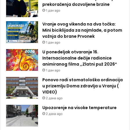
prekoračenja dozvoljene brzine
1 дан ago
Vranje ovog vikenda na dva točka:
Mini biciklijada za najmlađe, a potom
vožnja do brane Prvonek
1 дан ago
U ponedeljak otvaranje 16.
Internacionalne dečije radionice
animiranog filma ,,Zlatni puž 2026“
1 дан ago
Ponovo radi stomatološka ordinacija
u prizemlju Doma zdravlja u Vranju (
VIDEO)
2 дана ago
Upozorenje na visoke temperature
2 дана ago