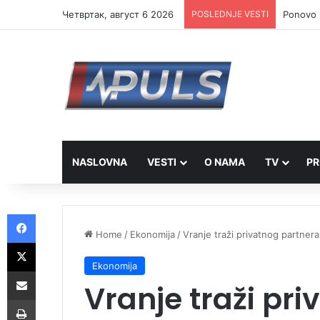
Четвртак, август 6 2026
POSLEDNJE VESTI
Ponovo r
NASLOVNA
VESTI
O NAMA
TV
PR
Facebook
Home
/
Ekonomija
/
Vranje traži privatnog partnera
X
Ekonomija
Share via Email
Vranje traži pr
Print