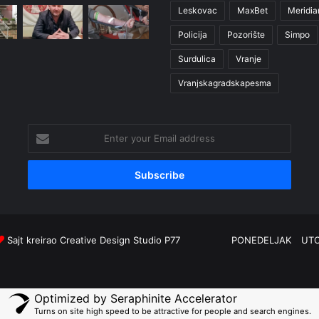
Leskovac
MaxBet
Meridia
Policija
Pozorište
Simpo
Surdulica
Vranje
Vranjskagradskapesma
Enter
your
Email
address
Sajt kreirao
Creative Design Studio P77
PONEDELJAK
UT
Optimized by Seraphinite Accelerator
Turns on site high speed to be attractive for people and search engines.