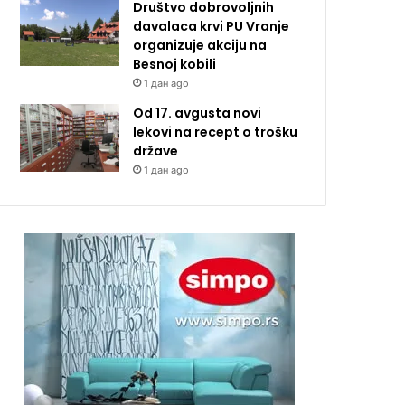
Društvo dobrovoljnih
davalaca krvi PU Vranje
organizuje akciju na
Besnoj kobili
1 дан ago
Od 17. avgusta novi
lekovi na recept o trošku
države
1 дан ago