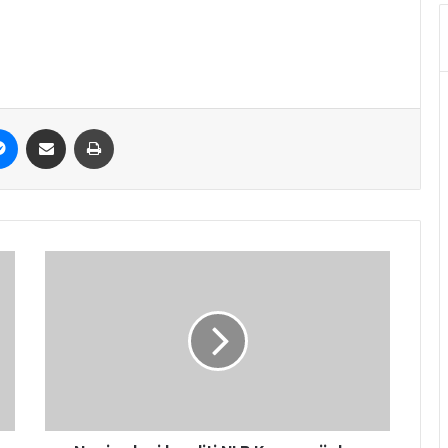
it
Messenger
Share via Email
Print