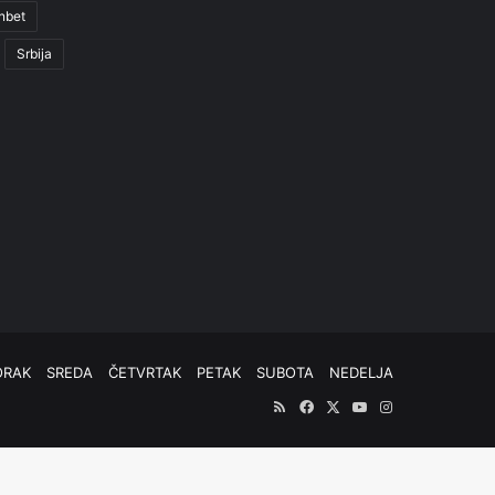
nbet
Srbija
ORAK
SREDA
ČETVRTAK
PETAK
SUBOTA
NEDELJA
RSS
Facebook
X
YouTube
Instagram