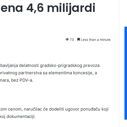
ena 4,6 milijardi
73
Less than a minute
obavljanja delatnosti gradsko-prigradskog prevoza
-privatnog partnerstva sa elementima koncesije, a
inara, bez PDV-a.
istom cenom, naručilac će dodeliti ugovor ponuđaču koji
koj dokumentaciji.