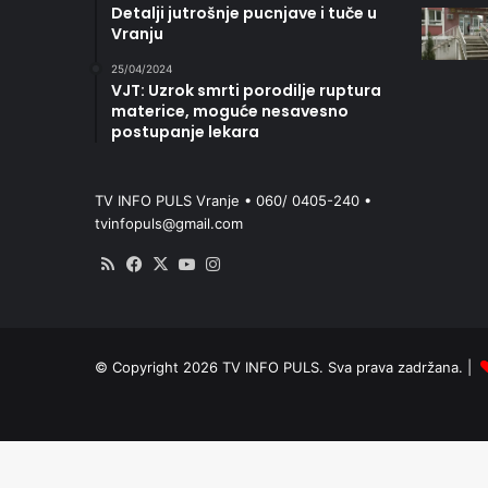
Detalji jutrošnje pucnjave i tuče u
Vranju
25/04/2024
VJT: Uzrok smrti porodilje ruptura
materice, moguće nesavesno
postupanje lekara
TV INFO PULS Vranje • 060/ 0405-240 •
tvinfopuls@gmail.com
RSS
Facebook
X
YouTube
Instagram
© Copyright 2026 TV INFO PULS. Sva prava zadržana. |