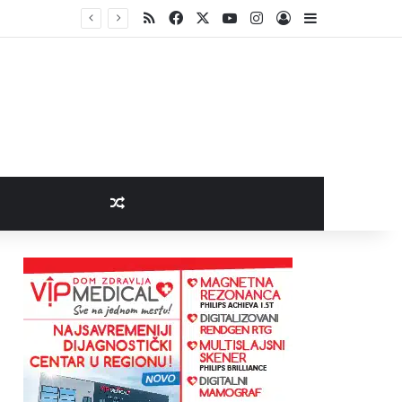
RSS
Facebook
X
YouTube
Instagram
Log In
Sidebar
Random Article