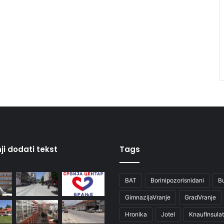
ji dodati tekst
Tags
BAT
Borinipozorisnidani
B
GimnazijaVranje
GradVranje
Hronika
Jotel
KnaufInsulat