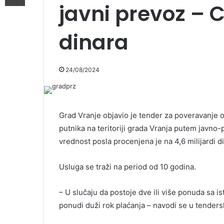
javni prevoz – C
dinara
24/08/2024
Grad Vranje objavio je tender za poveravanje 
putnika na teritoriji grada Vranja putem javno
vrednost posla procenjena je na 4,6 milijardi d
Usluga se traži na period od 10 godina.
– U slučaju da postoje dve ili više ponuda sa 
ponudi duži rok plaćanja – navodi se u tenders