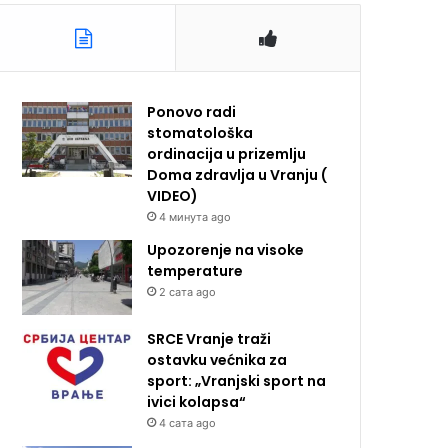
Ponovo radi
stomatološka
ordinacija u prizemlju
Doma zdravlja u Vranju (
VIDEO)
4 минута ago
Upozorenje na visoke
temperature
2 сата ago
SRCE Vranje traži
ostavku većnika za
sport: „Vranjski sport na
ivici kolapsa“
4 сата ago