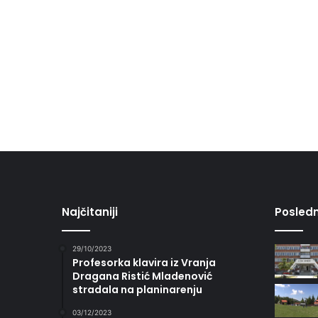
Najčitaniji
Posledn
29/10/2023
Profesorka klavira iz Vranja
Dragana Ristić Mladenović
stradala na planinarenju
03/12/2023