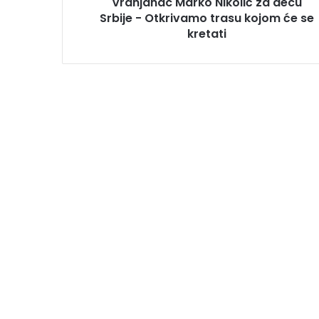
Vranjanac Marko Nikolić za decu
Srbije - Otkrivamo trasu kojom će se
kretati