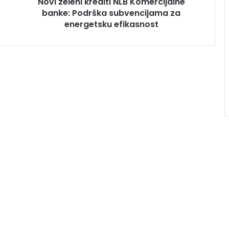
Novi zeleni krediti NLB Komercijalne
banke: Podrška subvencijama za
energetsku efikasnost