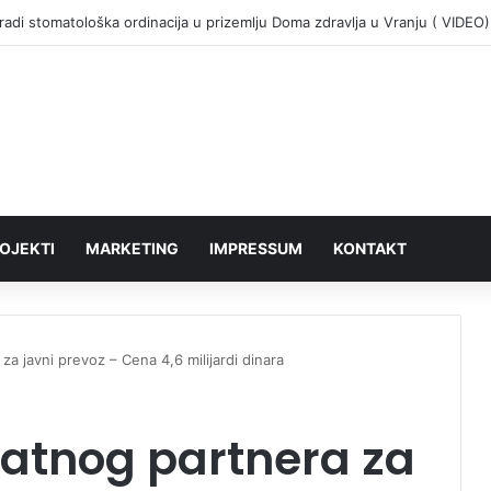
adi stomatološka ordinacija u prizemlju Doma zdravlja u Vranju ( VIDEO)
OJEKTI
MARKETING
IMPRESSUM
KONTAKT
 za javni prevoz – Cena 4,6 milijardi dinara
ivatnog partnera za