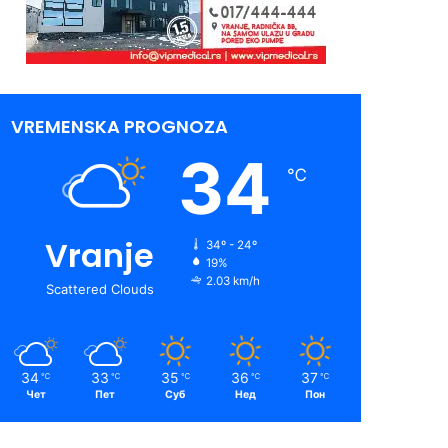
VREMENSKA PROGNOZA
34
℃
Vranje
34º - 24º
19%
2.03 km/h
Scattered Clouds
34
33
35
36
37
℃
℃
℃
℃
℃
Чет
Пет
Суб
Нед
Пон