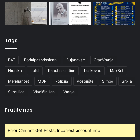
Tags
BAT
Borinipozorisnidani
Bujanovac
GradVranje
Hronika
Jotel
KnaufInsulation
Leskovac
MaxBet
Meridianbet
MUP
Policija
Pozorište
Simpo
Srbija
Surdulica
VladičinHan
Vranje
Pratite nas
Error Can not Get Posts, Incorrect account info.