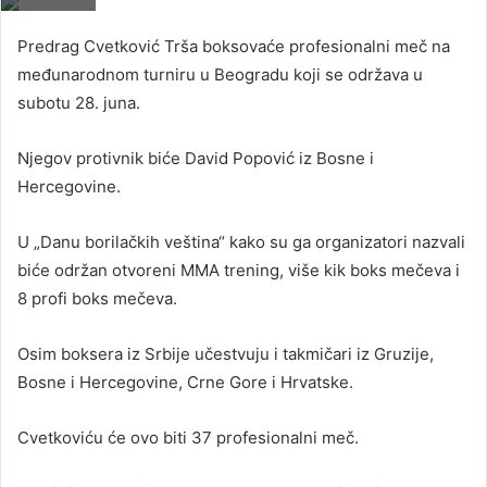
Predrag Cvetković Trša boksovaće profesionalni meč na
međunarodnom turniru u Beogradu koji se održava u
subotu 28. juna.
Njegov protivnik biće David Popović iz Bosne i
Hercegovine.
U „Danu borilačkih veština“ kako su ga organizatori nazvali
biće održan otvoreni MMA trening, više kik boks mečeva i
8 profi boks mečeva.
Osim boksera iz Srbije učestvuju i takmičari iz Gruzije,
Bosne i Hercegovine, Crne Gore i Hrvatske.
Cvetkoviću će ovo biti 37 profesionalni meč.