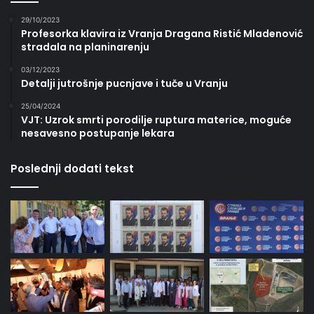
29/10/2023
Profesorka klavira iz Vranja Dragana Ristić Mladenović
stradala na planinarenju
03/12/2023
Detalji jutrošnje pucnjave i tuče u Vranju
25/04/2024
VJT: Uzrok smrti porodilje ruptura materice, moguće
nesavesno postupanje lekara
Poslednji dodati tekst