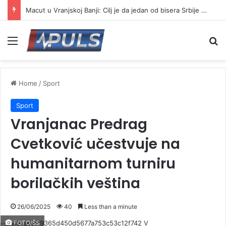
Macut u Vranjskoj Banji: Cilj je da jedan od bisera Srbije postane još jači centar banjskog turizma
Menu
Se
Home
/
Sport
Sport
Vranjanac Predrag
Cvetković učestvuje na
humanitarnom turniru
borilačkih veština
26/06/2025
40
Less than a minute
FOTO/ŠS