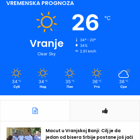
VREMENSKA PROGNOZA
26
℃
Vranje
34º - 20º
34%
2.91 km/h
Clear Sky
34
34
35
36
36
℃
℃
℃
℃
℃
Суб
Нед
Пон
Уто
Сре
Macut u Vranjskoj Banji: Cilj je da
jedan od bisera Srbije postane još jači