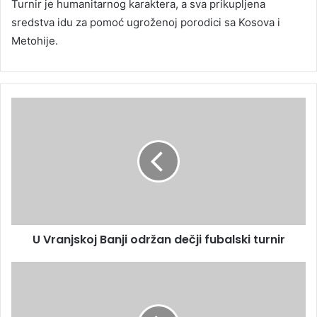
Turnir je humanitarnog karaktera, a sva prikupljena
sredstva idu za pomoć ugroženoj porodici sa Kosova i
Metohije.
U Vranjskoj Banji održan dečji fubalski turnir