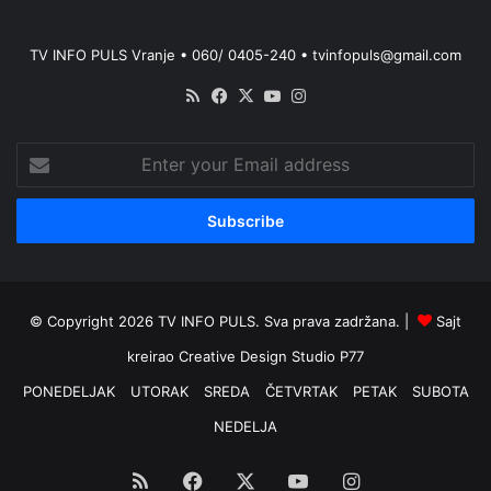
TV INFO PULS Vranje • 060/ 0405-240 • tvinfopuls@gmail.com
RSS
Facebook
X
YouTube
Instagram
Enter
your
Email
address
© Copyright 2026 TV INFO PULS. Sva prava zadržana. |
Sajt
kreirao
Creative Design Studio P77
PONEDELJAK
UTORAK
SREDA
ČETVRTAK
PETAK
SUBOTA
NEDELJA
RSS
Facebook
X
YouTube
Instagram