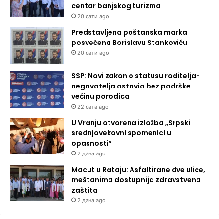
centar banjskog turizma
20 сати ago
Predstavljena poštanska marka
posvećena Borislavu Stankoviću
20 сати ago
SSP: Novi zakon o statusu roditelja-
negovatelja ostavio bez podrške
većinu porodica
22 сата ago
U Vranju otvorena izložba „Srpski
srednjovekovni spomenici u
opasnosti“
2 дана ago
Macut u Rataju: Asfaltirane dve ulice,
meštanima dostupnija zdravstvena
zaštita
2 дана ago