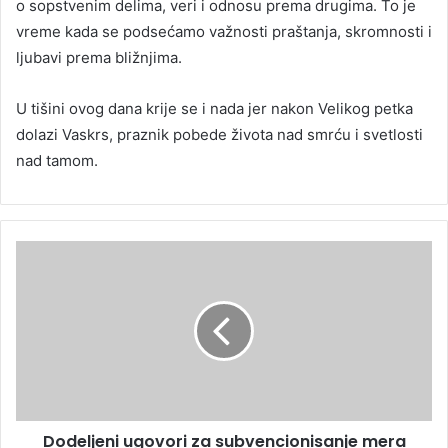
o sopstvenim delima, veri i odnosu prema drugima. To je
vreme kada se podsećamo važnosti praštanja, skromnosti i
ljubavi prema bližnjima.
U tišini ovog dana krije se i nada jer nakon Velikog petka
dolazi Vaskrs, praznik pobede života nad smrću i svetlosti
nad tamom.
Dodeljeni ugovori za subvencionisanje mera