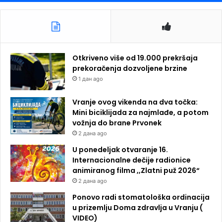
Otkriveno više od 19.000 prekršaja
prekoračenja dozvoljene brzine
1 дан ago
Vranje ovog vikenda na dva točka:
Mini biciklijada za najmlađe, a potom
vožnja do brane Prvonek
2 дана ago
U ponedeljak otvaranje 16.
Internacionalne dečije radionice
animiranog filma ,,Zlatni puž 2026“
2 дана ago
Ponovo radi stomatološka ordinacija
u prizemlju Doma zdravlja u Vranju (
VIDEO)