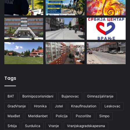
Tags
BAT
Borinipozorisnidani
Bujanovac
GimnazijaVranje
GradVranje
Hronika
Jotel
KnaufInsulation
Leskovac
MaxBet
Meridianbet
Policija
Pozorište
Simpo
Srbija
Surdulica
Vranje
Vranjskagradskapesma