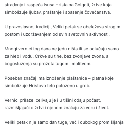
stradanja i raspeća Isusa Hrista na Golgoti, žrtve koja
simbolizuje ljubav, praštanje i spasenje čovečanstva.
U pravoslavnoj tradiciji, Veliki petak se obeležava strogim
postom i uzdržavanjem od svih svetovnih aktivnosti.
Mnogi vernici tog dana ne jedu ništa ili se odlučuju samo
za hleb i vodu. Crkve su tihe, bez zvonjave zvona, a
bogosluženja su prožeta tugom i molitvom.
Poseban značaj ima iznošenje plaštanice – platna koje
simbolizuje Hristovo telo položeno u grob.
Vernici prilaze, celivaju je i u tišini odaju počast,
razmišljajući o žrtvi i njenom značaju za veru i život.
Veliki petak nije samo dan tuge, već i dubokog promišljanja