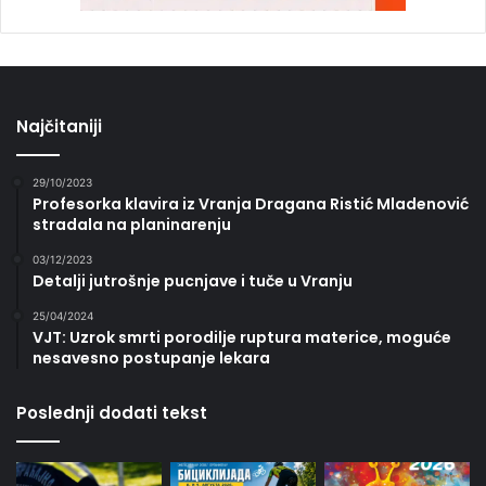
Najčitaniji
29/10/2023
Profesorka klavira iz Vranja Dragana Ristić Mladenović
stradala na planinarenju
03/12/2023
Detalji jutrošnje pucnjave i tuče u Vranju
25/04/2024
VJT: Uzrok smrti porodilje ruptura materice, moguće
nesavesno postupanje lekara
Poslednji dodati tekst