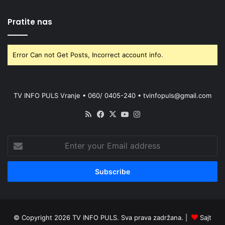
Pratite nas
Error Can not Get Posts, Incorrect account info.
TV INFO PULS Vranje • 060/ 0405-240 • tvinfopuls@gmail.com
RSS
Facebook
X
YouTube
Instagram
Enter
your
Email
address
© Copyright 2026 TV INFO PULS. Sva prava zadržana. |
Sajt