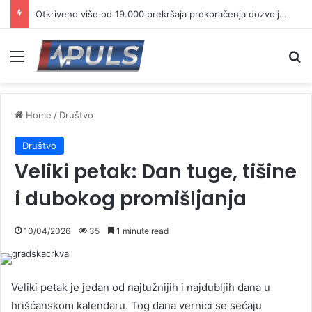
Otkriveno više od 19.000 prekršaja prekoračenja dozvoljene brzine
Menu
Se
Home
/
Društvo
Društvo
Veliki petak: Dan tuge, tišine
i dubokog promišljanja
10/04/2026
35
1 minute read
Veliki petak je jedan od najtužnijih i najdubljih dana u
hrišćanskom kalendaru. Tog dana vernici se sećaju