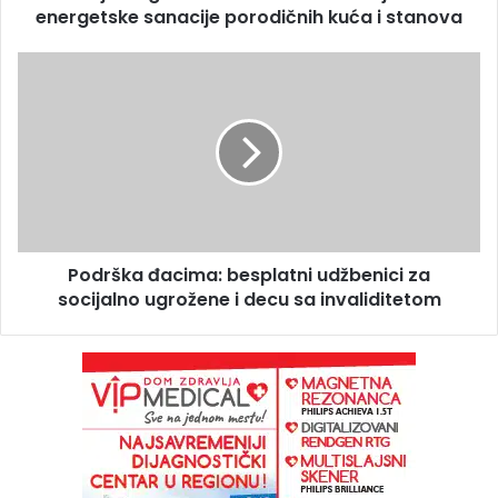
energetske sanacije porodičnih kuća i stanova
Podrška đacima: besplatni udžbenici za
socijalno ugrožene i decu sa invaliditetom