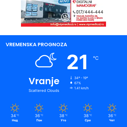
VREMENSKA PROGNOZA
21
℃
Vranje
34º - 19º
67%
1.41 km/h
Scattered Clouds
34
36
38
38
36
℃
℃
℃
℃
℃
Нед
Пон
Уто
Сре
Чет