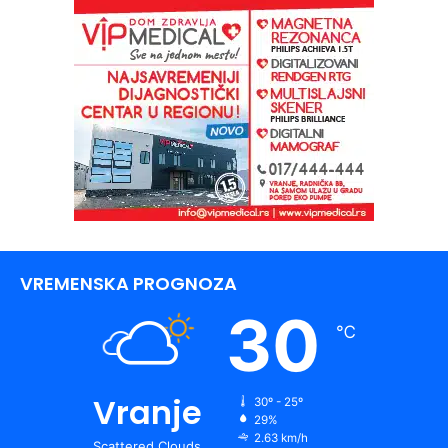
VREMENSKA PROGNOZA
30
℃
Vranje
30º - 25º
29%
2.63 km/h
Scattered Clouds