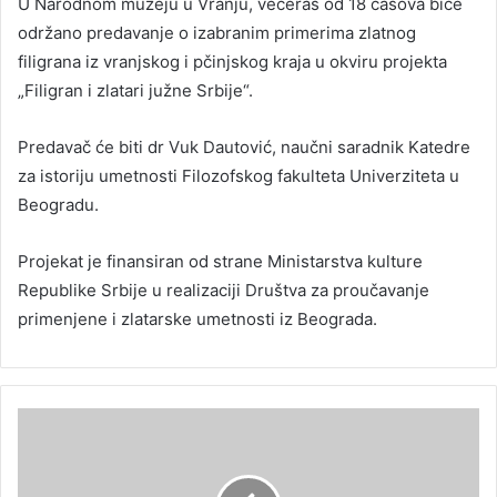
U Narodnom muzeju u Vranju, večeras od 18 časova biće
održano predavanje o izabranim primerima zlatnog
filigrana iz vranjskog i pčinjskog kraja u okviru projekta
„Filigran i zlatari južne Srbije“.
Predavač će biti dr Vuk Dautović, naučni saradnik Katedre
za istoriju umetnosti Filozofskog fakulteta Univerziteta u
Beogradu.
Projekat je finansiran od strane Ministarstva kulture
Republike Srbije u realizaciji Društva za proučavanje
primenjene i zlatarske umetnosti iz Beograda.