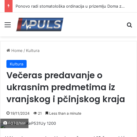
Ponovo radi stomatološka ordinacija u prizemlju Doma zdravlja u Vranju ( VIDEO)
Menu
Se
Home
/
Kultura
Kultura
Večeras predavanje o
ukrasnim predmetima iz
vranjskog i pčinjskog kraja
19/11/2024
21
Less than a minute
FOTO/NM