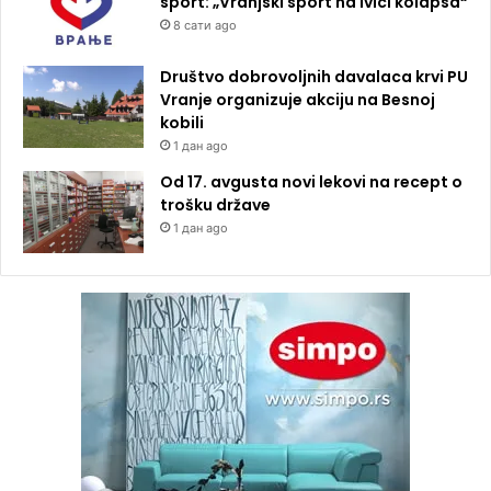
sport: „Vranjski sport na ivici kolapsa“
8 сати ago
Društvo dobrovoljnih davalaca krvi PU
Vranje organizuje akciju na Besnoj
kobili
1 дан ago
Od 17. avgusta novi lekovi na recept o
trošku države
1 дан ago