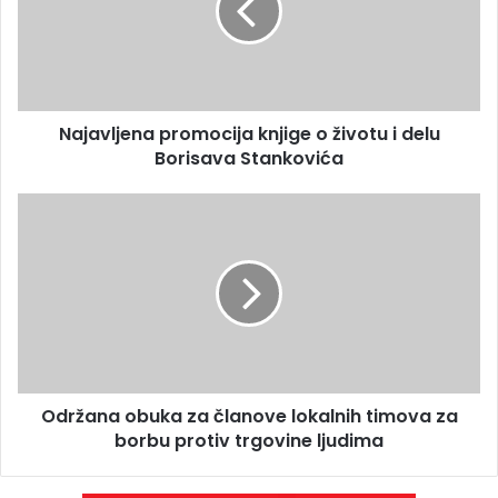
Najavljena promocija knjige o životu i delu
Borisava Stankovića
Održana obuka za članove lokalnih timova za
borbu protiv trgovine ljudima