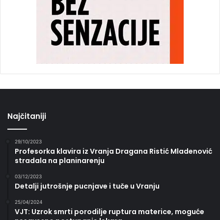
Najčitaniji
29/10/2023
Profesorka klavira iz Vranja Dragana Ristić Mladenović
stradala na planinarenju
03/12/2023
Detalji jutrošnje pucnjave i tuče u Vranju
25/04/2024
VJT: Uzrok smrti porodilje ruptura materice, moguće