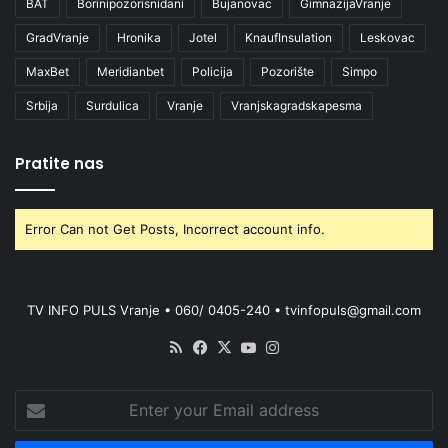
BAT
Borinipozorisnidani
Bujanovac
GimnazijaVranje
GradVranje
Hronika
Jotel
KnaufInsulation
Leskovac
MaxBet
Meridianbet
Policija
Pozorište
Simpo
Srbija
Surdulica
Vranje
Vranjskagradskapesma
Pratite nas
Error Can not Get Posts, Incorrect account info.
TV INFO PULS Vranje • 060/ 0405-240 • tvinfopuls@gmail.com
RSS
Facebook
X
YouTube
Instagram
Enter
your
Email