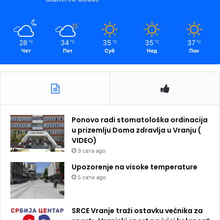
28
34
35
35
37
℃
℃
℃
℃
℃
Чет
Пет
Суб
Нед
Пон
Ponovo radi stomatološka ordinacija
u prizemlju Doma zdravlja u Vranju (
VIDEO)
3 сата ago
Upozorenje na visoke temperature
5 сати ago
SRCE Vranje traži ostavku većnika za