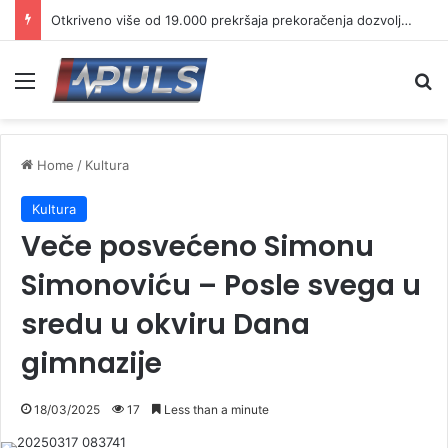
Otkriveno više od 19.000 prekršaja prekoračenja dozvoljene brzine
Menu
Se
Home
/
Kultura
Kultura
Veče posvećeno Simonu
Simonoviću – Posle svega u
sredu u okviru Dana
gimnazije
18/03/2025
17
Less than a minute