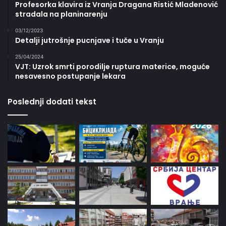
Profesorka klavira iz Vranja Dragana Ristić Mladenović
stradala na planinarenju
03/12/2023
Detalji jutrošnje pucnjave i tuče u Vranju
25/04/2024
VJT: Uzrok smrti porodilje ruptura materice, moguće
nesavesno postupanje lekara
Poslednji dodati tekst