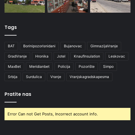
Tags
BAT
Borinipozorisnidani
Bujanovac
GimnazijaVranje
GradVranje
Hronika
Jotel
KnaufInsulation
Leskovac
MaxBet
Meridianbet
Policija
Pozorište
Simpo
Srbija
Surdulica
Vranje
Vranjskagradskapesma
Pratite nas
Error Can not Get Posts, Incorrect account info.