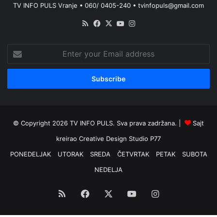
TV INFO PULS Vranje • 060/ 0405-240 • tvinfopuls@gmail.com
RSS
Facebook
X
YouTube
Instagram
Enter
your
Email
address
© Copyright 2026 TV INFO PULS. Sva prava zadržana. |
Sajt
kreirao
Creative Design Studio P77
PONEDELJAK
UTORAK
SREDA
ČETVRTAK
PETAK
SUBOTA
NEDELJA
RSS
Facebook
X
YouTube
Instagram