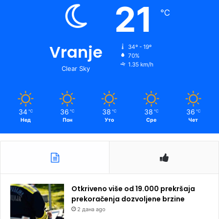
21
℃
Vranje
34º - 19º
70%
1.35 km/h
Clear Sky
34
36
38
38
36
℃
℃
℃
℃
℃
Нед
Пон
Уто
Сре
Чет
Otkriveno više od 19.000 prekršaja
prekoračenja dozvoljene brzine
2 дана ago