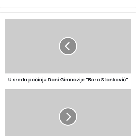
U sredu počinju Dani Gimnazije "Bora Stanković"