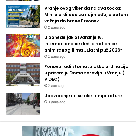
Vranje ovog vikenda na dva točka:
Mini biciklijada za najmlađe, a potom
vožnja do brane Prvonek
2 дана ago
U ponedeljak otvaranje 16.
Internacionalne dečije radionice
animiranog filma ,,Zlatni puž 2026“
2 дана ago
Ponovo radi stomatološka ordinacija
u prizemlju Doma zdravlja u Vranju (
VIDEO)
2 дана ago
Upozorenje na visoke temperature
3 дана ago