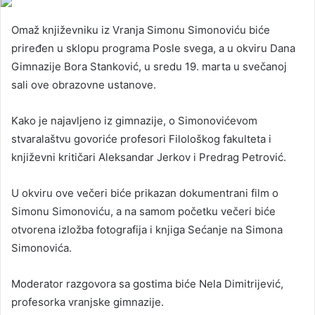
Omaž književniku iz Vranja Simonu Simonoviću biće
priređen u sklopu programa Posle svega, a u okviru Dana
Gimnazije Bora Stanković, u sredu 19. marta u svečanoj
sali ove obrazovne ustanove.
Kako je najavljeno iz gimnazije, o Simonovićevom
stvaralaštvu govoriće profesori Filološkog fakulteta i
književni kritičari Aleksandar Jerkov i Predrag Petrović.
U okviru ove večeri biće prikazan dokumentrani film o
Simonu Simonoviću, a na samom početku večeri biće
otvorena izložba fotografija i knjiga Sećanje na Simona
Simonovića.
Moderator razgovora sa gostima biće Nela Dimitrijević,
profesorka vranjske gimnazije.