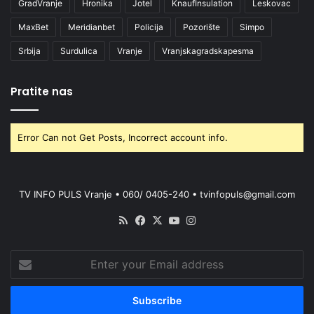
GradVranje
Hronika
Jotel
KnaufInsulation
Leskovac
MaxBet
Meridianbet
Policija
Pozorište
Simpo
Srbija
Surdulica
Vranje
Vranjskagradskapesma
Pratite nas
Error Can not Get Posts, Incorrect account info.
TV INFO PULS Vranje • 060/ 0405-240 • tvinfopuls@gmail.com
RSS
Facebook
X
YouTube
Instagram
Enter
your
Email
address