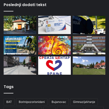
Poslednji dodati tekst
Tags
BAT
Borinipozorisnidani
Bujanovac
GimnazijaVranje