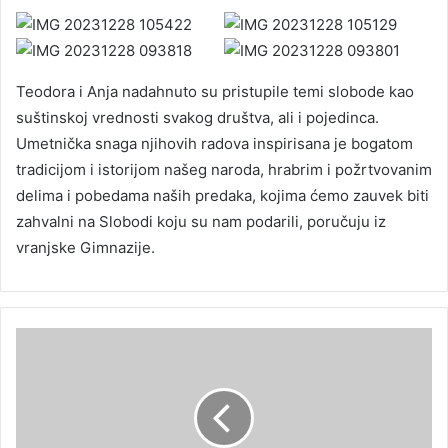
Teodora i Anja nadahnuto su pristupile temi slobode kao
suštinskoj vrednosti svakog društva, ali i pojedinca.
Umetnička snaga njihovih radova inspirisana je bogatom
tradicijom i istorijom našeg naroda, hrabrim i požrtvovanim
delima i pobedama naših predaka, kojima ćemo zauvek biti
zahvalni na Slobodi koju su nam podarili, poručuju iz
vranjske Gimnazije.