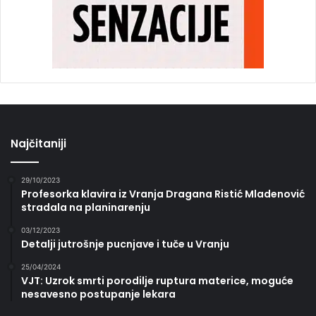
Najčitaniji
29/10/2023
Profesorka klavira iz Vranja Dragana Ristić Mladenović
stradala na planinarenju
03/12/2023
Detalji jutrošnje pucnjave i tuče u Vranju
25/04/2024
VJT: Uzrok smrti porodilje ruptura materice, moguće
nesavesno postupanje lekara