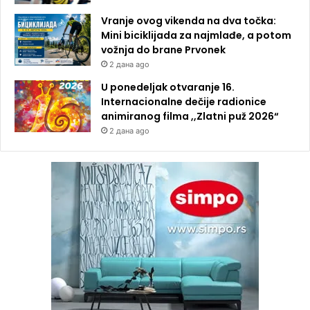
Vranje ovog vikenda na dva točka:
Mini biciklijada za najmlađe, a potom
vožnja do brane Prvonek
2 дана ago
U ponedeljak otvaranje 16.
Internacionalne dečije radionice
animiranog filma ,,Zlatni puž 2026“
2 дана ago