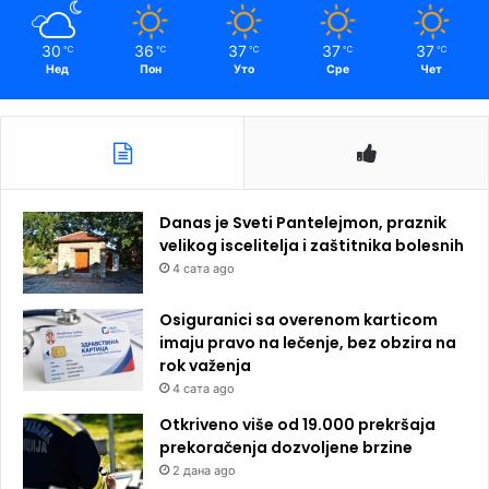
30
36
37
37
37
℃
℃
℃
℃
℃
Нед
Пон
Уто
Сре
Чет
Danas je Sveti Pantelejmon, praznik
velikog iscelitelja i zaštitnika bolesnih
4 сата ago
Osiguranici sa overenom karticom
imaju pravo na lečenje, bez obzira na
rok važenja
4 сата ago
Otkriveno više od 19.000 prekršaja
prekoračenja dozvoljene brzine
2 дана ago