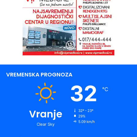
VREMENSKA PROGNOZA
32
℃
Vranje
32º - 23º
29%
5.09 km/h
Clear Sky