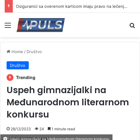
Osiguranici sa overenom karticom imaju pravo na lečenje, bez obzira na rok važenja
Menu
Se
Home
/
Društvo
Društvo
Trending
Uspeh gimnazijalki na
Međunarodnom literarnom
konkursu
28/12/2023
24
1 minute read
Uspeh gimnazijalki na Međunarodnom literarnom konkursu