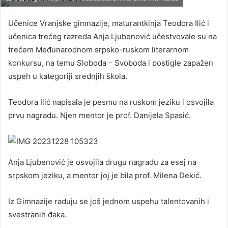
Učenice Vranjske gimnazije, maturantkinja Teodora Ilić i
učenica trećeg razreda Anja Ljubenović učestvovale su na
trećem Međunarodnom srpsko-ruskom literarnom
konkursu, na temu Sloboda – Svoboda i postigle zapažen
uspeh u kategoriji srednjih škola.
Teodora Ilić napisala je pesmu na ruskom jeziku i osvojila
prvu nagradu. Njen mentor je prof. Danijela Spasić.
Anja Ljubenović je osvojila drugu nagradu za esej na
srpskom jeziku, a mentor joj je bila prof. Milena Dekić.
Iz Gimnazije raduju se još jednom uspehu talentovanih i
svestranih đaka.