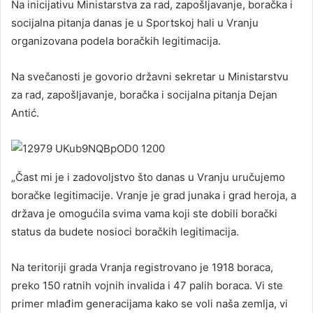
Na inicijativu Ministarstva za rad, zapošljavanje, boračka i
socijalna pitanja danas je u Sportskoj hali u Vranju
organizovana podela boračkih legitimacija.
Na svečanosti je govorio državni sekretar u Ministarstvu
za rad, zapošljavanje, boračka i socijalna pitanja Dejan
Antić.
„Čast mi je i zadovoljstvo što danas u Vranju uručujemo
boračke legitimacije. Vranje je grad junaka i grad heroja, a
država je omogućila svima vama koji ste dobili borački
status da budete nosioci boračkih legitimacija.
Na teritoriji grada Vranja registrovano je 1918 boraca,
preko 150 ratnih vojnih invalida i 47 palih boraca. Vi ste
primer mlađim generacijama kako se voli naša zemlja, vi