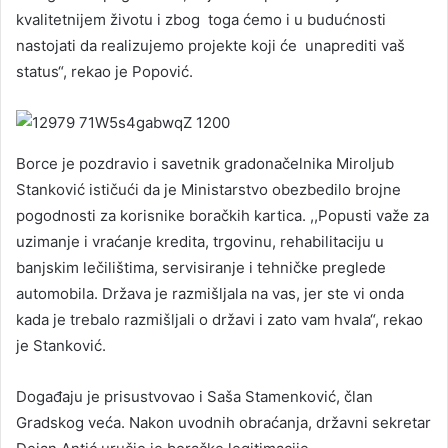
kvalitetnijem životu i zbog toga ćemo i u budućnosti
nastojati da realizujemo projekte koji će unaprediti vaš
status“, rekao je Popović.
Borce je pozdravio i savetnik gradonačelnika Miroljub
Stanković ističući da je Ministarstvo obezbedilo brojne
pogodnosti za korisnike boračkih kartica. ,,Popusti važe za
uzimanje i vraćanje kredita, trgovinu, rehabilitaciju u
banjskim lečilištima, servisiranje i tehničke preglede
automobila. Država je razmišljala na vas, jer ste vi onda
kada je trebalo razmišljali o državi i zato vam hvala“, rekao
je Stanković.
Događaju je prisustvovao i Saša Stamenković, član
Gradskog veća. Nakon uvodnih obraćanja, državni sekretar