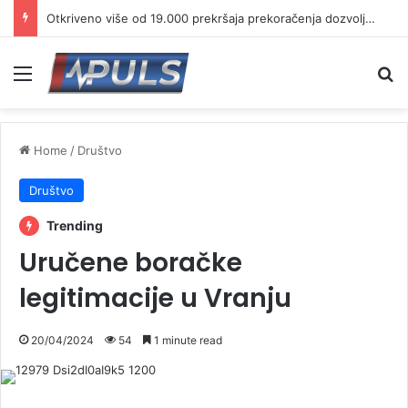
Otkriveno više od 19.000 prekršaja prekoračenja dozvoljene brzine
Menu
Se
Home
/
Društvo
Društvo
Trending
Uručene boračke
legitimacije u Vranju
20/04/2024
54
1 minute read