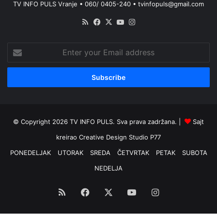
TV INFO PULS Vranje • 060/ 0405-240 • tvinfopuls@gmail.com
RSS
Facebook
X
YouTube
Instagram
Enter
your
Email
address
© Copyright 2026 TV INFO PULS. Sva prava zadržana. |
Sajt
kreirao
Creative Design Studio P77
PONEDELJAK
UTORAK
SREDA
ČETVRTAK
PETAK
SUBOTA
NEDELJA
RSS
Facebook
X
YouTube
Instagram