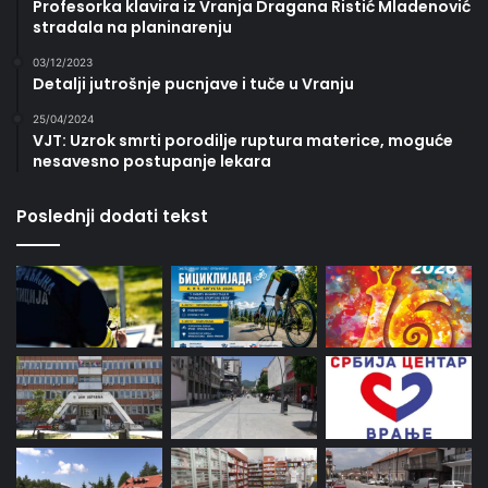
Profesorka klavira iz Vranja Dragana Ristić Mladenović
stradala na planinarenju
03/12/2023
Detalji jutrošnje pucnjave i tuče u Vranju
25/04/2024
VJT: Uzrok smrti porodilje ruptura materice, moguće
nesavesno postupanje lekara
Poslednji dodati tekst