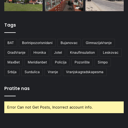
Tags
BAT
Borinipozorisnidani
Bujanovac
GimnazijaVranje
GradVranje
Hronika
Jotel
KnaufInsulation
Leskovac
MaxBet
Meridianbet
Policija
Pozorište
Simpo
Srbija
Surdulica
Vranje
Vranjskagradskapesma
Pratite nas
Error Can not Get Posts, Incorrect account info.