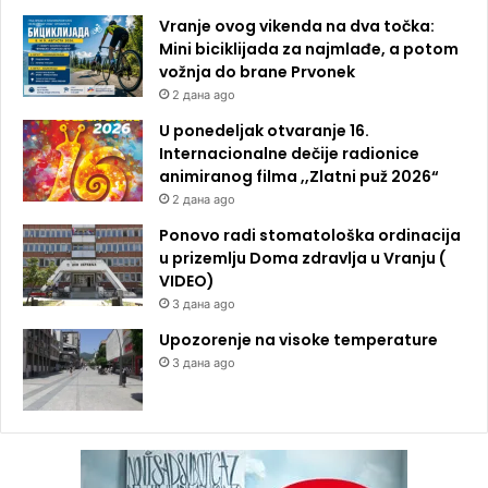
Vranje ovog vikenda na dva točka:
Mini biciklijada za najmlađe, a potom
vožnja do brane Prvonek
2 дана ago
U ponedeljak otvaranje 16.
Internacionalne dečije radionice
animiranog filma ,,Zlatni puž 2026“
2 дана ago
Ponovo radi stomatološka ordinacija
u prizemlju Doma zdravlja u Vranju (
VIDEO)
3 дана ago
Upozorenje na visoke temperature
3 дана ago