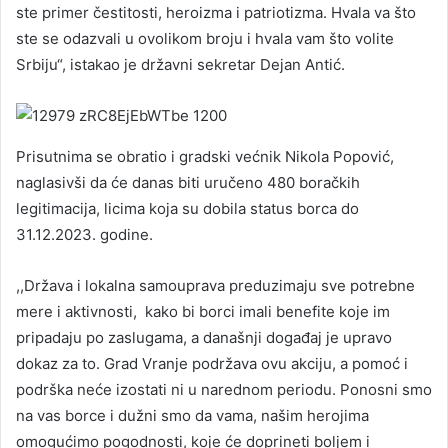
ste primer čestitosti, heroizma i patriotizma. Hvala va što
ste se odazvali u ovolikom broju i hvala vam što volite
Srbiju“, istakao je državni sekretar Dejan Antić.
Prisutnima se obratio i gradski većnik Nikola Popović,
naglasivši da će danas biti uručeno 480 boračkih
legitimacija, licima koja su dobila status borca do
31.12.2023. godine.
,,Država i lokalna samouprava preduzimaju sve potrebne
mere i aktivnosti, kako bi borci imali benefite koje im
pripadaju po zaslugama, a današnji događaj je upravo
dokaz za to. Grad Vranje podržava ovu akciju, a pomoć i
podrška neće izostati ni u narednom periodu. Ponosni smo
na vas borce i dužni smo da vama, našim herojima
omogućimo pogodnosti, koje će doprineti boljem i