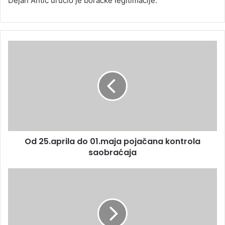
Dejan Antić uručio je boračke legitimacije.
Od 25.aprila do 01.maja pojačana kontrola
saobraćaja