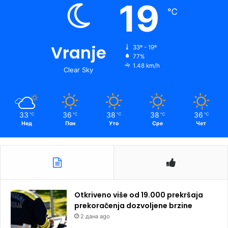
19
℃
Vranje
33º - 19º
77%
1.48 km/h
Clear Sky
33
36
38
38
36
℃
℃
℃
℃
℃
Нед
Пон
Уто
Сре
Чет
Otkriveno više od 19.000 prekršaja
prekoračenja dozvoljene brzine
2 дана ago