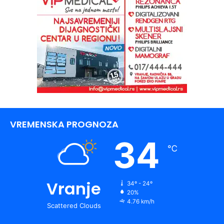
VREMENSKA PROGNOZA
34
℃
Vranje
34º - 24º
20%
4.76 km/h
Scattered Clouds