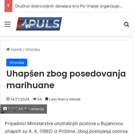
Društvo dobrovoljnih davalaca krvi PU Vranje organizuje akciju na Besnoj kobili
Menu
Se
Home
/
Hronika
Hronika
Uhapšen zbog posedovanja
marihuane
14/11/2024
54
Less than a minute
FOTO/MUP Ilustracija
Pripadnici Ministarstva unutrašnjih poslova u Bujanovcu
uhapsili su A. A. (1992) iz Prištine, zbog postojanja osnova