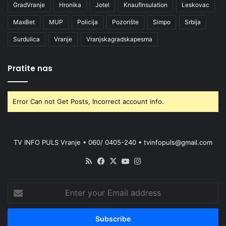
GradVranje
Hronika
Jotel
KnaufInsulation
Leskovac
MaxBet
MUP
Policija
Pozorište
Simpo
Srbija
Surdulica
Vranje
Vranjskagradskapesma
Pratite nas
Error Can not Get Posts, Incorrect account info.
TV INFO PULS Vranje • 060/ 0405-240 • tvinfopuls@gmail.com
RSS
Facebook
X
YouTube
Instagram
Enter
your
Email
address