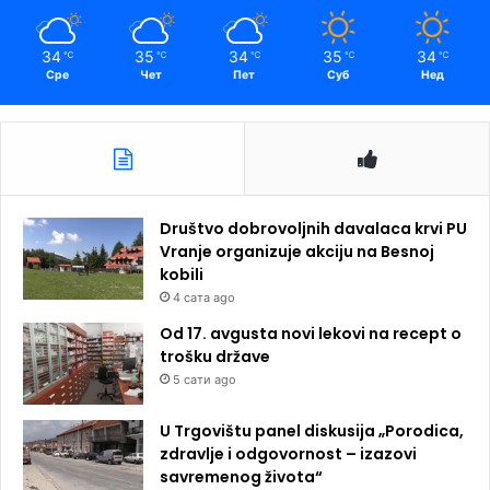
34
35
34
35
34
℃
℃
℃
℃
℃
Сре
Чет
Пет
Суб
Нед
Društvo dobrovoljnih davalaca krvi PU
Vranje organizuje akciju na Besnoj
kobili
4 сата ago
Od 17. avgusta novi lekovi na recept o
trošku države
5 сати ago
U Trgovištu panel diskusija „Porodica,
zdravlje i odgovornost – izazovi
savremenog života“