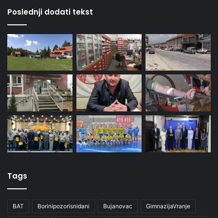
Poslednji dodati tekst
Tags
BAT
Borinipozorisnidani
Bujanovac
GimnazijaVranje