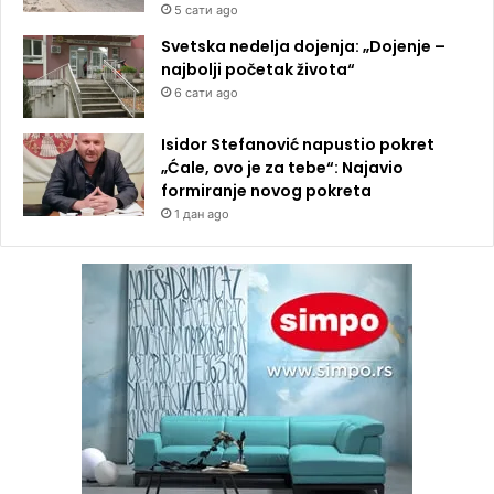
5 сати ago
Svetska nedelja dojenja: „Dojenje –
najbolji početak života“
6 сати ago
Isidor Stefanović napustio pokret
„Ćale, ovo je za tebe“: Najavio
formiranje novog pokreta
1 дан ago