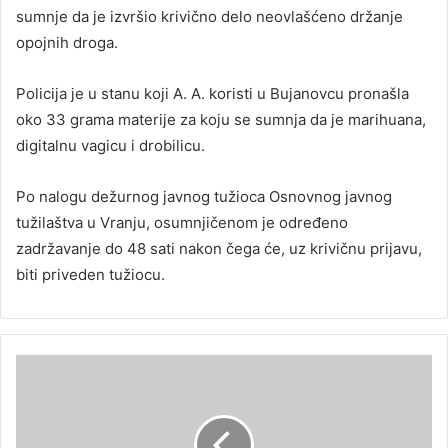
sumnje da je izvršio krivično delo neovlašćeno držanje
opojnih droga.
Policija je u stanu koji A. A. koristi u Bujanovcu pronašla
oko 33 grama materije za koju se sumnja da je marihuana,
digitalnu vagicu i drobilicu.
Po nalogu dežurnog javnog tužioca Osnovnog javnog
tužilaštva u Vranju, osumnjičenom je određeno
zadržavanje do 48 sati nakon čega će, uz krivičnu prijavu,
biti priveden tužiocu.