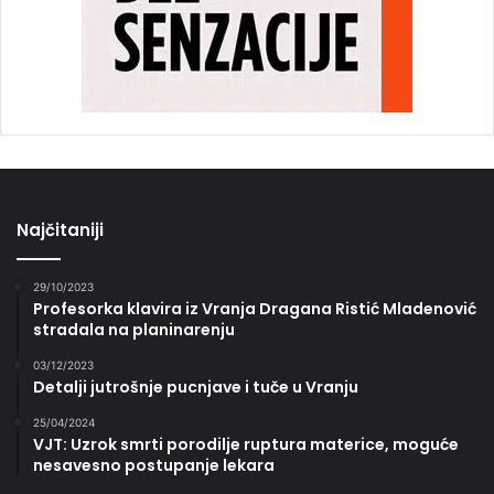
Najčitaniji
29/10/2023
Profesorka klavira iz Vranja Dragana Ristić Mladenović
stradala na planinarenju
03/12/2023
Detalji jutrošnje pucnjave i tuče u Vranju
25/04/2024
VJT: Uzrok smrti porodilje ruptura materice, moguće
nesavesno postupanje lekara