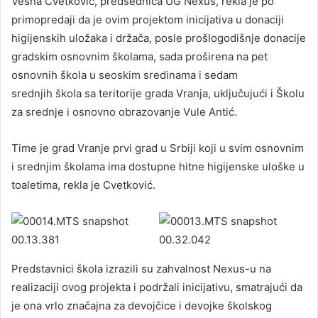
Vesna Cvetković, predsednica UG Nexus, rekla je po
primopredaji da je ovim projektom inicijativa u donaciji
higijenskih uložaka i držača, posle prošlogodišnje donacije
gradskim osnovnim školama, sada proširena na pet
osnovnih škola u seoskim sredinama i sedam
srednjih škola sa teritorije grada Vranja, uključujući i Školu
za srednje i osnovno obrazovanje Vule Antić.
Time je grad Vranje prvi grad u Srbiji koji u svim osnovnim
i srednjim školama ima dostupne hitne higijenske uloške u
toaletima, rekla je Cvetković.
Predstavnici škola izrazili su zahvalnost Nexus-u na
realizaciji ovog projekta i podržali inicijativu, smatrajući da
je ona vrlo značajna za devojčice i devojke školskog