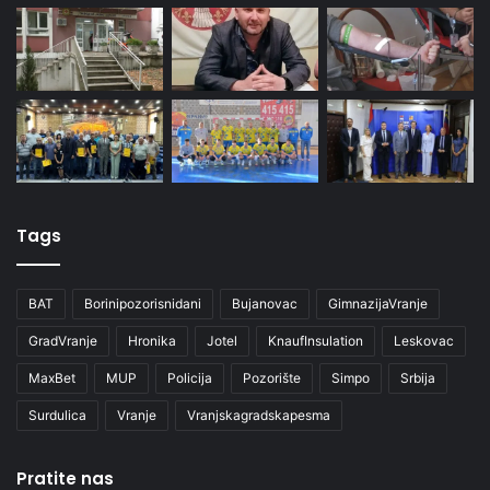
Tags
BAT
Borinipozorisnidani
Bujanovac
GimnazijaVranje
GradVranje
Hronika
Jotel
KnaufInsulation
Leskovac
MaxBet
MUP
Policija
Pozorište
Simpo
Srbija
Surdulica
Vranje
Vranjskagradskapesma
Pratite nas