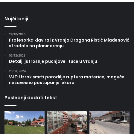
Najčitaniji
29/10/2023
Profesorka klavira iz Vranja Dragana Ristić Mladenović
stradala na planinarenju
03/12/2023
Detalji jutrošnje pucnjave i tuče u Vranju
25/04/2024
VJT: Uzrok smrti porodilje ruptura materice, moguće
nesavesno postupanje lekara
Poslednji dodati tekst