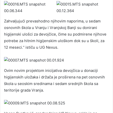
Zahvaljujući prevashodno njihovim naporima, u sedam
osnovnih škola u Vranju i Vranjskoj Banji su donirani
higijenski ulošci za devojčice, čime su podmirene njihove
potrebe za hitnim higijenskim uloškom dok su u školi, za
12 meseci.“ ističu u UG Nexus.
Ovim novim projektom inicijativa devojčica u donaciji
higijenskih uložaka i držača je proširena na pet osnovnih
škola u seoskim sredinama i sedam srednjih škola sa
teritorije grada Vranja.