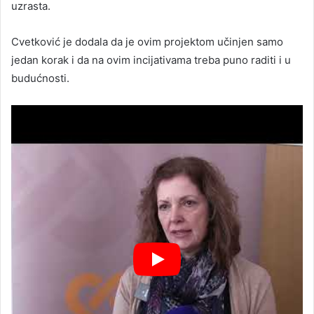
uzrasta.
Cvetković je dodala da je ovim projektom učinjen samo
jedan korak i da na ovim incijativama treba puno raditi i u
budućnosti.