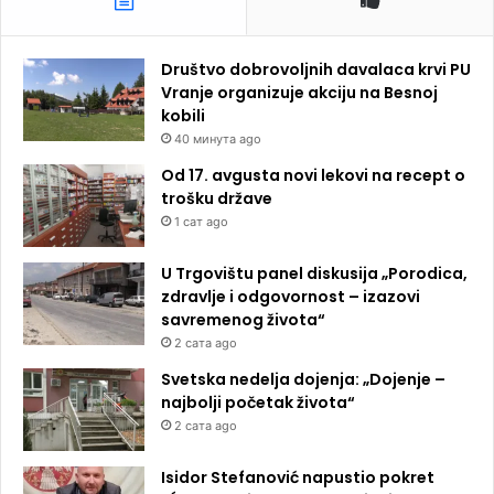
Društvo dobrovoljnih davalaca krvi PU
Vranje organizuje akciju na Besnoj
kobili
40 минута ago
Od 17. avgusta novi lekovi na recept o
trošku države
1 сат ago
U Trgovištu panel diskusija „Porodica,
zdravlje i odgovornost – izazovi
savremenog života“
2 сата ago
Svetska nedelja dojenja: „Dojenje –
najbolji početak života“
2 сата ago
Isidor Stefanović napustio pokret