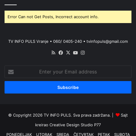
Error Can not Get Posts, Incorrect account info.
TV INFO PULS Vranje • 060/ 0405-240 • tvinfopuls@gmail.com
RSS
Facebook
X
YouTube
Instagram
Enter
your
Email
address
© Copyright 2026 TV INFO PULS. Sva prava zadržana. |
Sajt
kreirao
Creative Design Studio P77
PONEDELJAK
UTORAK
SREDA
ČETVRTAK
PETAK
SUBOTA