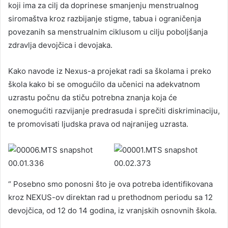
koji ima za cilj da doprinese smanjenju menstrualnog
siromaštva kroz razbijanje stigme, tabua i ograničenja
povezanih sa menstrualnim ciklusom u cilju poboljšanja
zdravlja devojčica i devojaka.
Kako navode iz Nexus-a projekat radi sa školama i preko
škola kako bi se omogućilo da učenici na adekvatnom
uzrastu počnu da stiču potrebna znanja koja će
onemogućiti razvijanje predrasuda i sprečiti diskriminaciju,
te promovisati ljudska prava od najranijeg uzrasta.
“ Posebno smo ponosni što je ova potreba identifikovana
kroz NEXUS-ov direktan rad u prethodnom periodu sa 12
devojčica, od 12 do 14 godina, iz vranjskih osnovnih škola.