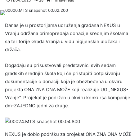
11/04/2025
28
1 minute read
Danas je u prostorijama udruženja građana NEXUS u
Vranju održana primopredaja donacije srednjim školama
sa teritorije Grada Vranja u vidu higijenskih uložaka i
držača.
Događaju su prisustvovali predstavnici svih sedam
gradskih srednjih škola koji će pristupiti potpisivanju
dokumentacije o donaciji koja je obezbeđena u okviru
projekta ONA ZNA ONA MOŽE koji realizuje UG „NEXUS-
Vranje“. Projekat je podržan u okviru konkursa kompanije
dm-ZAJEDNO jedni za druge.
NEXUS je dobio podršku za projekat ONA ZNA ONA MOŽE