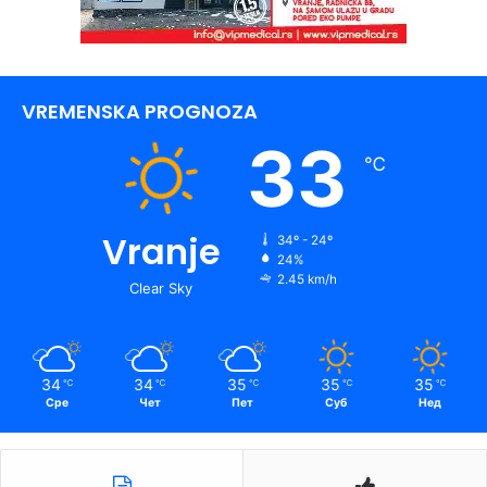
VREMENSKA PROGNOZA
33
℃
Vranje
34º - 24º
24%
2.45 km/h
Clear Sky
34
34
35
35
35
℃
℃
℃
℃
℃
Сре
Чет
Пет
Суб
Нед