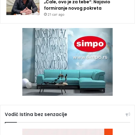
„Ćale, ovo je za tebe“: Najavio
formiranje novog pokreta
21 сат ago
Vodič Istina bez senzacije