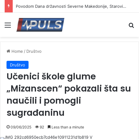
Povodom Dana državnosti Severne Makedonije, Starović i Toškovski u manastiru Prohor Pčinjski
Menu
Se
Home
/
Društvo
Društvo
Učenici škole glume
„Mizanscen“ pokazali šta su
naučili i pomogli
sugrađaninu
09/06/2025
92
Less than a minute