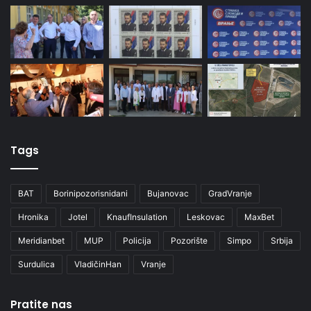
Tags
BAT
Borinipozorisnidani
Bujanovac
GradVranje
Hronika
Jotel
KnaufInsulation
Leskovac
MaxBet
Meridianbet
MUP
Policija
Pozorište
Simpo
Srbija
Surdulica
VladičinHan
Vranje
Pratite nas