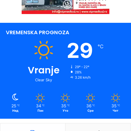
VREMENSKA PROGNOZA
29
℃
Vranje
29º - 22º
28%
3.26 km/h
Clear Sky
25
34
35
36
35
℃
℃
℃
℃
℃
Нед
Пон
Уто
Сре
Чет