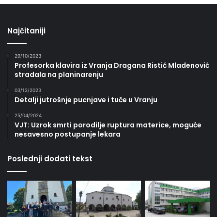
Najčitaniji
29/10/2023
Profesorka klavira iz Vranja Dragana Ristić Mladenović
stradala na planinarenju
03/12/2023
Detalji jutrošnje pucnjave i tuče u Vranju
25/04/2024
VJT: Uzrok smrti porodilje ruptura materice, moguće
nesavesno postupanje lekara
Poslednji dodati tekst