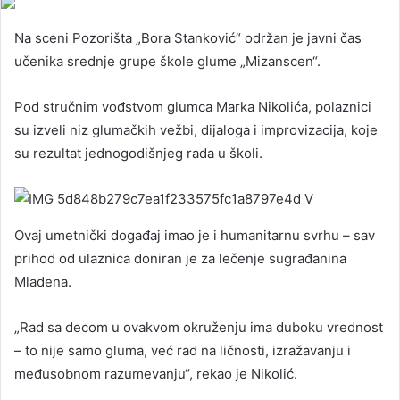
Na sceni Pozorišta „Bora Stanković“ održan je javni čas
učenika srednje grupe škole glume „Mizanscen“.
Pod stručnim vođstvom glumca Marka Nikolića, polaznici
su izveli niz glumačkih vežbi, dijaloga i improvizacija, koje
su rezultat jednogodišnjeg rada u školi.
Ovaj umetnički događaj imao je i humanitarnu svrhu – sav
prihod od ulaznica doniran je za lečenje sugrađanina
Mladena.
„Rad sa decom u ovakvom okruženju ima duboku vrednost
– to nije samo gluma, već rad na ličnosti, izražavanju i
međusobnom razumevanju“, rekao je Nikolić.