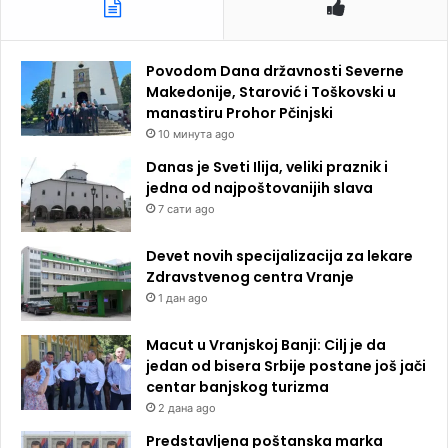
Povodom Dana državnosti Severne
Makedonije, Starović i Toškovski u
manastiru Prohor Pčinjski
10 минута ago
Danas je Sveti Ilija, veliki praznik i
jedna od najpoštovanijih slava
7 сати ago
Devet novih specijalizacija za lekare
Zdravstvenog centra Vranje
1 дан ago
Macut u Vranjskoj Banji: Cilj je da
jedan od bisera Srbije postane još jači
centar banjskog turizma
2 дана ago
Predstavljena poštanska marka