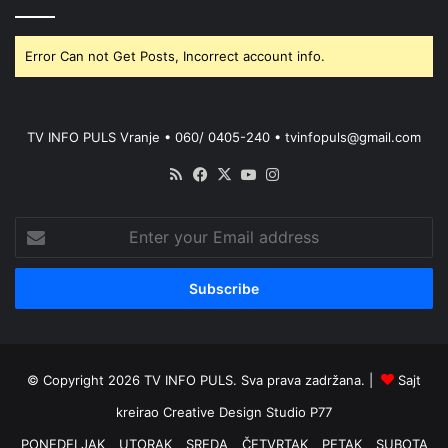
Error Can not Get Posts, Incorrect account info.
TV INFO PULS Vranje • 060/ 0405-240 • tvinfopuls@gmail.com
RSS
Facebook
X
YouTube
Instagram
Enter
your
Email
address
© Copyright 2026 TV INFO PULS. Sva prava zadržana. |
Sajt
kreirao
Creative Design Studio P77
PONEDELJAK
UTORAK
SREDA
ČETVRTAK
PETAK
SUBOTA