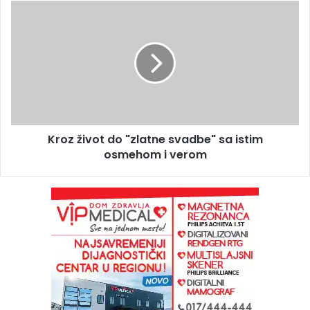
Kroz život do "zlatne svadbe" sa istim
osmehom i verom