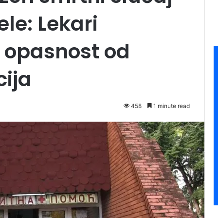
le: Lekari
 opasnost od
cija
458
1 minute read