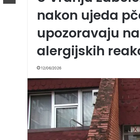
nakon ujeda pče
upozoravaju na
alergijskih reak
12/06/2026