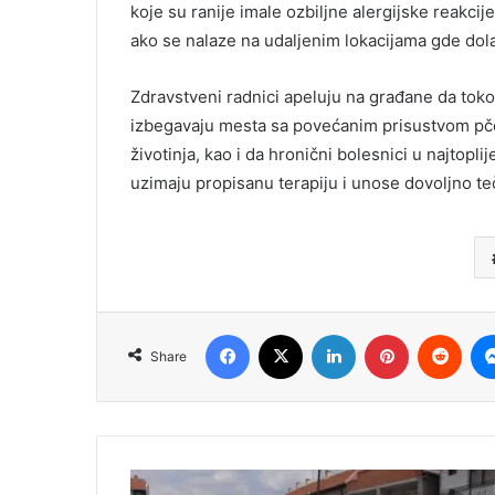
koje su ranije imale ozbiljne alergijske reakci
ako se nalaze na udaljenim lokacijama gde dol
Zdravstveni radnici apeluju na građane da toko
izbegavaju mesta sa povećanim prisustvom pčel
životinja, kao i da hronični bolesnici u najto
uzimaju propisanu terapiju i unose dovoljno te
Facebook
X
LinkedIn
Pinterest
Redd
Share