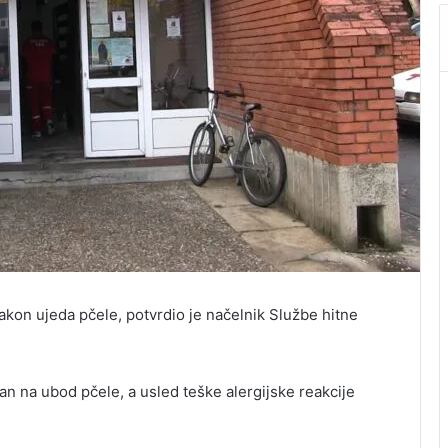
kon ujeda pčele, potvrdio je načelnik Službe hitne
čan na ubod pčele, a usled teške alergijske reakcije