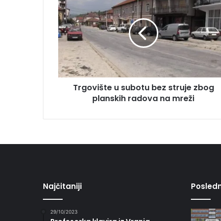
Trgovište u subotu bez struje zbog
planskih radova na mreži
Najčitaniji
Posledn
29/10/2023