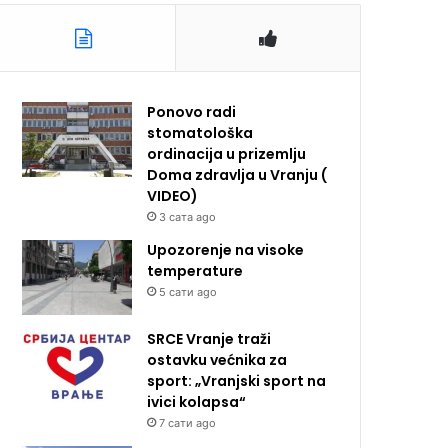
Ponovo radi
stomatološka
ordinacija u prizemlju
Doma zdravlja u Vranju (
VIDEO)
3 сата ago
Upozorenje na visoke
temperature
5 сати ago
SRCE Vranje traži
ostavku većnika za
sport: „Vranjski sport na
ivici kolapsa“
7 сати ago