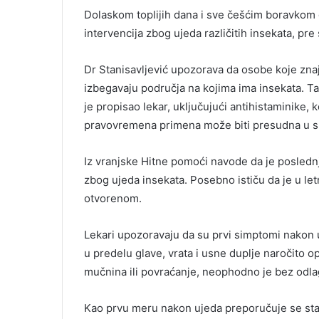
Dolaskom toplijih dana i sve češćim boravkom g
intervencija zbog ujeda različitih insekata, pre 
Dr Stanisavljević upozorava da osobe koje zna
izbegavaju područja na kojima ima insekata. T
je propisao lekar, uključujući antihistaminike, k
pravovremena primena može biti presudna u sp
Iz vranjske Hitne pomoći navode da je poslednji
zbog ujeda insekata. Posebno ističu da je u let
otvorenom.
Lekari upozoravaju da su prvi simptomi nakon uj
u predelu glave, vrata i usne duplje naročito o
mučnina ili povraćanje, neophodno je bez odla
Kao prvu meru nakon ujeda preporučuje se sta