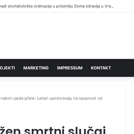
adi stomatološka ordinacija u prizemlju Doma zdravlja u Vranju ( VIDEO)
OJEKTI
MARKETING
IMPRESSUM
KONTAKT
j nakon ujeda pčele: Lekari upozoravaju na opasnost od
žen smrtni slučaj