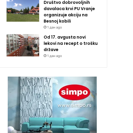
Društvo dobrovoljnih
davalaca krvi PU Vranje
organizuje akciju na
Besnoj kobili
1 дан ago
Od 17. avgusta novi
lekovi na recept o trošku
države
1 дан ago