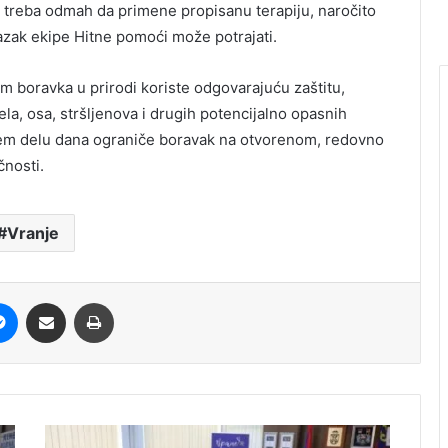
je treba odmah da primene propisanu terapiju, naročito
azak ekipe Hitne pomoći može potrajati.
m boravka u prirodi koriste odgovarajuću zaštitu,
a, osa, stršljenova i drugih potencijalno opasnih
plijem delu dana ograniče boravak na otvorenom, redovno
čnosti.
Vranje
it
Messenger
Share via Email
Print