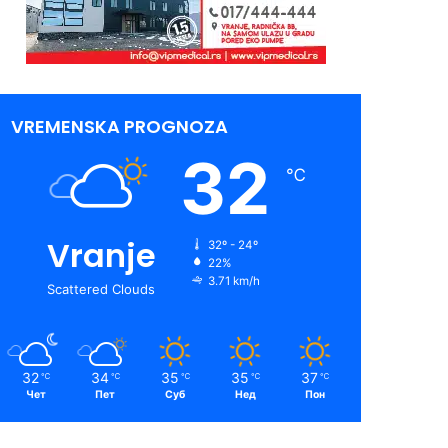
VREMENSKA PROGNOZA
32
℃
Vranje
32º - 24º
22%
3.71 km/h
Scattered Clouds
32
34
35
35
37
℃
℃
℃
℃
℃
Чет
Пет
Суб
Нед
Пон