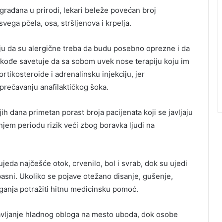
rađana u prirodi, lekari beleže povećan broj
svega pčela, osa, stršljenova i krpelja.
ju da su alergične treba da budu posebno oprezne i da
akođe savetuje da sa sobom uvek nose terapiju koju im
ortikosteroide i adrenalinsku injekciju, jer
rečavanju anafilaktičkog šoka.
h dana primetan porast broja pacijenata koji se javljaju
njem periodu rizik veći zbog boravka ljudi na
eda najčešće otok, crvenilo, bol i svrab, dok su ujedi
pasni. Ukoliko se pojave otežano disanje, gušenje,
ganja potražiti hitnu medicinsku pomoć.
vljanje hladnog obloga na mesto uboda, dok osobe