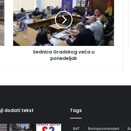
Sednica Gradskog veća u
ponedeljak
ji dodati tekst
Tags
BAT
Borinipozorisnidani
B