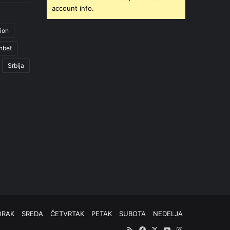
account info.
ion
nbet
Srbija
ORAK
SREDA
ČETVRTAK
PETAK
SUBOTA
NEDELJA
RSS
Facebook
X
YouTube
Instagram