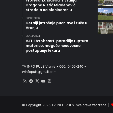
Profesorka klavira iz Vranja
Dragana Ristić Mladenović
stradala na planinarenju
03/12/2023
Detalji jutrošnje pucnjave i tuče u
Vranju
25/04/2024
VJT: Uzrok smrti porodilje ruptura
materice, moguće nesavesno
postupanje lekara
TV INFO PULS Vranje • 060/ 0405-240 •
tvinfopuls@gmail.com
RSS
Facebook
X
YouTube
Instagram
© Copyright 2026 TV INFO PULS. Sva prava zadržana. |