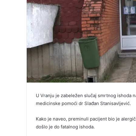
U Vranju je zabeležen slučaj smrtnog ishoda na
medicinske pomoći dr Slađan Stanisavljević.
Kako je naveo, preminuli pacijent bio je alergi
došlo je do fatalnog ishoda.