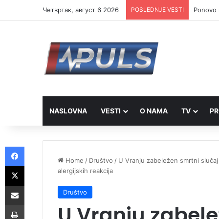
Четвртак, август 6 2026
POSLEDNJE VESTI
Ponovo r
NASLOVNA
VESTI
O NAMA
TV
PR
Facebook
Home
/
Društvo
/
U Vranju zabeležen smrtni sluča
X
alergijskih reakcija
Share via Email
Društvo
U Vranju zabele
Print