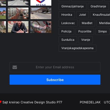
GimnazijaVranje
GradVranje
Hronika
Jotel
KnaufInsulat
Leskovac
MaxBet
Meridia
Policija
Pozorište
Simpo
Surdulica
Vranje
Vranjskagradskapesma
Enter
your
Email
address
Sajt kreirao
Creative Design Studio P77
PONEDELJAK
UT