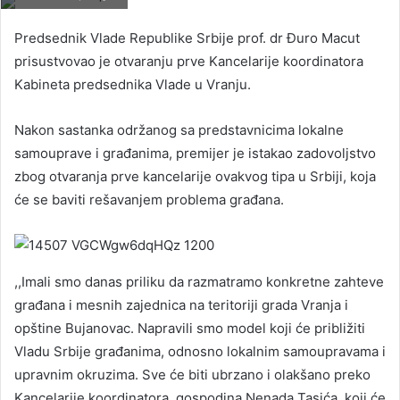
Predsednik Vlade Republike Srbije prof. dr Đuro Macut
prisustvovao je otvaranju prve Kancelarije koordinatora
Kabineta predsednika Vlade u Vranju.
Nakon sastanka održanog sa predstavnicima lokalne
samouprave i građanima, premijer je istakao zadovoljstvo
zbog otvaranja prve kancelarije ovakvog tipa u Srbiji, koja
će se baviti rešavanjem problema građana.
,,Imali smo danas priliku da razmatramo konkretne zahteve
građana i mesnih zajednica na teritoriji grada Vranja i
opštine Bujanovac. Napravili smo model koji će približiti
Vladu Srbije građanima, odnosno lokalnim samoupravama i
upravnim okruzima. Sve će biti ubrzano i olakšano preko
Kancelarije koordinatora, gospodina Nenada Tasića, koji će