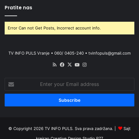
Pratite nas
Error Can not Get Posts, Incorrect account info.
TV INFO PULS Vranje • 060/ 0405-240 • tvinfopuls@gmail.com
RSS
Facebook
X
YouTube
Instagram
Enter
your
Email
address
© Copyright 2026 TV INFO PULS. Sva prava zadržana. |
Sajt
kreirao
Creative Design Studio P77