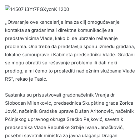
,,Otvaranje ove kancelarije ima za cilj omogućavanje
kontakta sa građanima i direktne komunikacije sa
predstavnicima Vlade, kako bi se ubrzalo rešavanje
problema. Ona treba da predstavlja sponu između građana,
lokalne samouprave i Kabineta predsednika Vlade. Građani
se mogu obratiti sa rešavanje problema ili dati neki
predlog, a mi ćemo to proslediti nadležnim službama Vlade
RS“, rekao je Tasić.
Sastanku su prisustvovali gradonačelnik Vranja dr
Slobodan Milenković, predsednica Skupštine grada Zorica
Jović, načelnik Gradske uprave Dušan Aritonović, načelnik
Pčinjskog upravnog okruga Srećko Pejković, savetnik
predsednika Vlade Republike Srbije Ivana Janačković,
posebni savetnik ministra za javna ulaganja Dragan