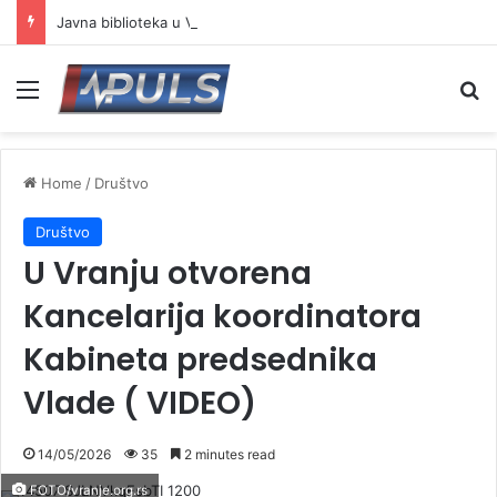
Javna biblioteka u Vranju predstavlja digitalnu kolekciju „Vranjska gradska pesma“
Menu
Se
Home
/
Društvo
Društvo
U Vranju otvorena
Kancelarija koordinatora
Kabineta predsednika
Vlade ( VIDEO)
14/05/2026
35
2 minutes read
FOTO/vranje.org.rs