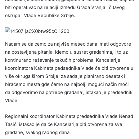
biti operativac na relaciji između Grada Vranja i čitavog
okruga i Vlade Republike Srbije.
Nadam se da ćemo za najviše mesec dana imati odgovore
na postavljena pitanja. Idemo u susret građanima, i to uz
kontinurano rešavanje tekućih problema. Kancelarije
koordinatora Kabineta pedsednika Vlade će biti otvorene u
više okruga širom Srbije, za sada je planirano desetak i
biraćemo mesta gde ćemo na najbolji mogući način moći
da odgovorimo na potrebe građana“, istakao je predsednik
Vlade.
Regionalni koordinator Kabineta predsednika Vlade Nenad
Tasić, istakao je da će Kancelarija biti otvorena za sve
građane, svakog radnog dana.