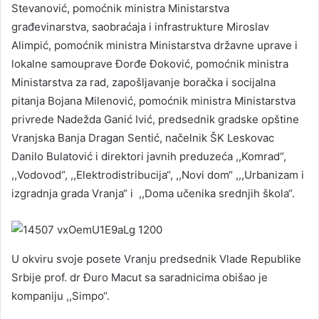
Stevanović, pomoćnik ministra Ministarstva
građevinarstva, saobraćaja i infrastrukture Miroslav
Alimpić, pomoćnik ministra Ministarstva državne uprave i
lokalne samouprave Đorđe Đoković, pomoćnik ministra
Ministarstva za rad, zapošljavanje boračka i socijalna
pitanja Bojana Milenović, pomoćnik ministra Ministarstva
privrede Nadežda Ganić Ivić, predsednik gradske opštine
Vranjska Banja Dragan Sentić, načelnik ŠK Leskovac
Danilo Bulatović i direktori javnih preduzeća ,,Komrad“,
,,Vodovod“, ,,Elektrodistribucija“, ,,Novi dom“ ,,,Urbanizam i
izgradnja grada Vranja“ i ,,Doma učenika srednjih škola“.
U okviru svoje posete Vranju predsednik Vlade Republike
Srbije prof. dr Đuro Macut sa saradnicima obišao je
kompaniju ,,Simpo“.