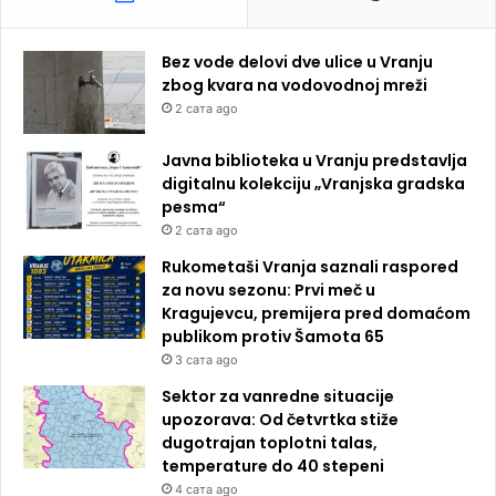
Bez vode delovi dve ulice u Vranju
zbog kvara na vodovodnoj mreži
2 сата ago
Javna biblioteka u Vranju predstavlja
digitalnu kolekciju „Vranjska gradska
pesma“
2 сата ago
Rukometaši Vranja saznali raspored
za novu sezonu: Prvi meč u
Kragujevcu, premijera pred domaćom
publikom protiv Šamota 65
3 сата ago
Sektor za vanredne situacije
upozorava: Od četvrtka stiže
dugotrajan toplotni talas,
temperature do 40 stepeni
4 сата ago