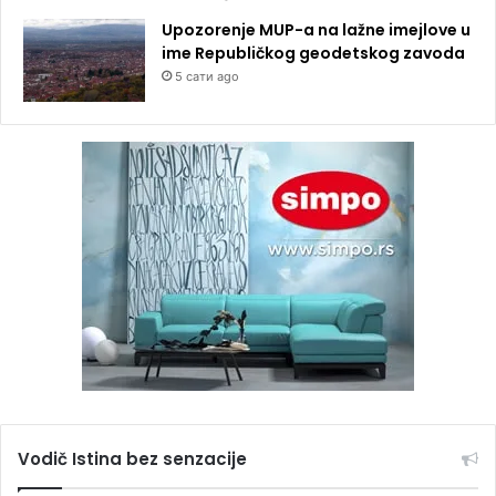
Upozorenje MUP-a na lažne imejlove u
ime Republičkog geodetskog zavoda
5 сати ago
Vodič Istina bez senzacije