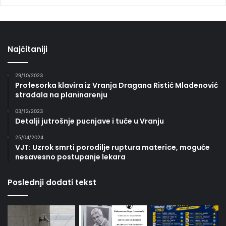
Najčitaniji
29/10/2023
Profesorka klavira iz Vranja Dragana Ristić Mladenović
stradala na planinarenju
03/12/2023
Detalji jutrošnje pucnjave i tuče u Vranju
25/04/2024
VJT: Uzrok smrti porodilje ruptura materice, moguće
nesavesno postupanje lekara
Poslednji dodati tekst