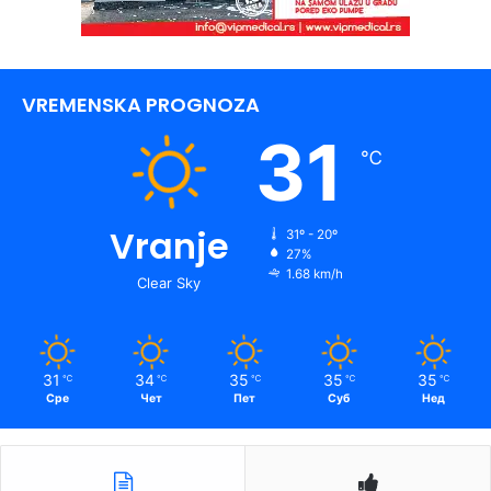
VREMENSKA PROGNOZA
31
℃
Vranje
31º - 20º
27%
1.68 km/h
Clear Sky
31
34
35
35
35
℃
℃
℃
℃
℃
Сре
Чет
Пет
Суб
Нед