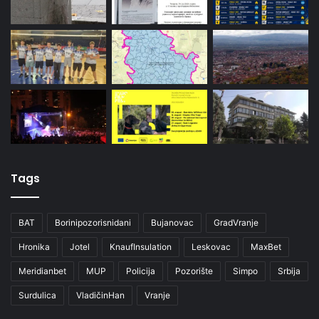
Tags
BAT
Borinipozorisnidani
Bujanovac
GradVranje
Hronika
Jotel
KnaufInsulation
Leskovac
MaxBet
Meridianbet
MUP
Policija
Pozorište
Simpo
Srbija
Surdulica
VladičinHan
Vranje