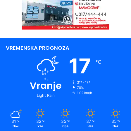
VREMENSKA PROGNOZA
17
℃
Vranje
31º - 17º
78%
1.02 km/h
Light Rain
31
32
35
37
35
℃
℃
℃
℃
℃
Пон
Уто
Сре
Чет
Пет