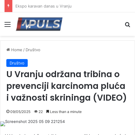
Ministarstvo naložilo hitno uklanjanje ambrozije – gradovi i opštine u obavezi da reaguju
Menu
Se
Home
/
Društvo
Društvo
U Vranju održana tribina o
prevenciji karcinoma pluća
i važnosti skrininga (VIDEO)
09/05/2025
22
Less than a minute