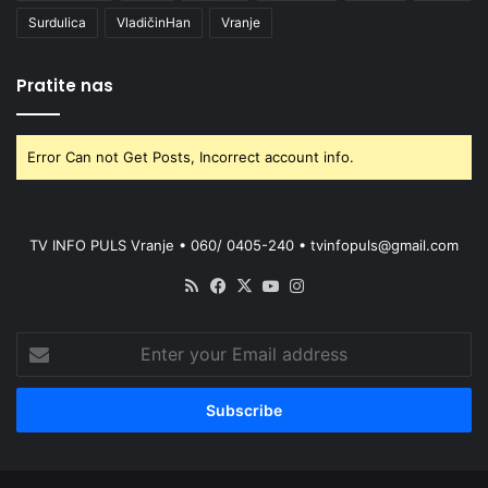
Surdulica
VladičinHan
Vranje
Pratite nas
Error Can not Get Posts, Incorrect account info.
TV INFO PULS Vranje • 060/ 0405-240 • tvinfopuls@gmail.com
RSS
Facebook
X
YouTube
Instagram
Enter
your
Email
address