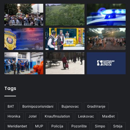
Tags
BAT
Borinipozorisnidani
Bujanovac
GradVranje
Hronika
Jotel
KnaufInsulation
Leskovac
MaxBet
Meridianbet
MUP
Policija
Pozorište
Simpo
Srbija