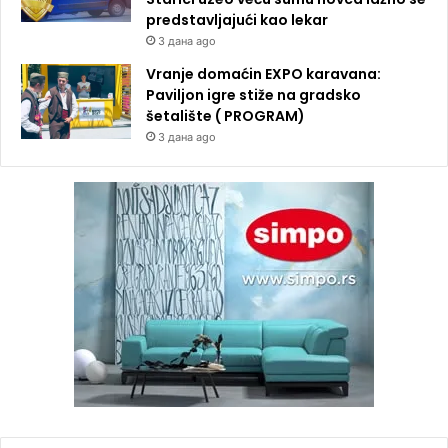
predstavljajući kao lekar
3 дана ago
Vranje domaćin EXPO karavana:
Paviljon igre stiže na gradsko
šetalište ( PROGRAM)
3 дана ago