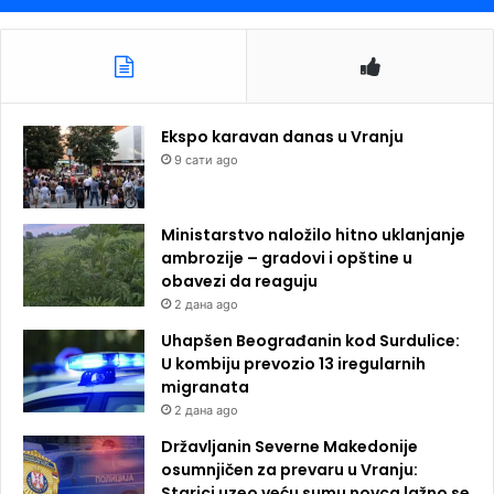
Ekspo karavan danas u Vranju
9 сати ago
Ministarstvo naložilo hitno uklanjanje
ambrozije – gradovi i opštine u
obavezi da reaguju
2 дана ago
Uhapšen Beograđanin kod Surdulice:
U kombiju prevozio 13 iregularnih
migranata
2 дана ago
Državljanin Severne Makedonije
osumnjičen za prevaru u Vranju:
Starici uzeo veću sumu novca lažno se