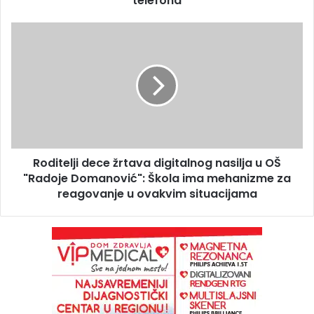
telefona
Roditelji dece žrtava digitalnog nasilja u OŠ
"Radoje Domanović": Škola ima mehanizme za
reagovanje u ovakvim situacijama