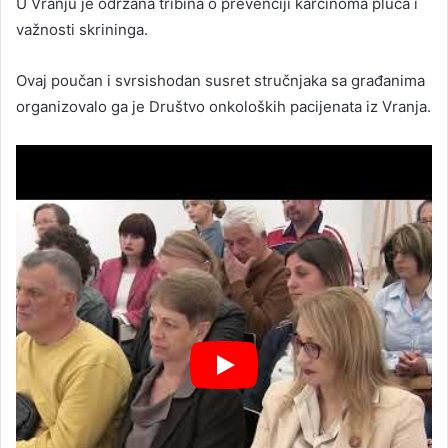
U Vranju je održana tribina o prevenciji karcinoma pluća i
važnosti skrininga.
Ovaj poučan i svrsishodan susret stručnjaka sa građanima
organizovalo ga je Društvo onkoloških pacijenata iz Vranja.