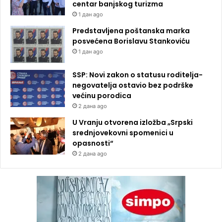
centar banjskog turizma
1 дан ago
Predstavljena poštanska marka
posvećena Borislavu Stankoviću
1 дан ago
SSP: Novi zakon o statusu roditelja-
negovatelja ostavio bez podrške
većinu porodica
2 дана ago
U Vranju otvorena izložba „Srpski
srednjovekovni spomenici u
opasnosti“
2 дана ago