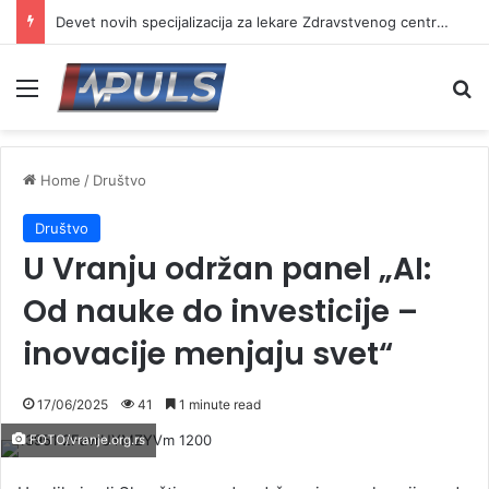
Devet novih specijalizacija za lekare Zdravstvenog centra Vranje
Menu
Se
Home
/
Društvo
Društvo
U Vranju održan panel „AI:
Od nauke do investicije –
inovacije menjaju svet“
17/06/2025
41
1 minute read
FOTO/vranje.org.rs