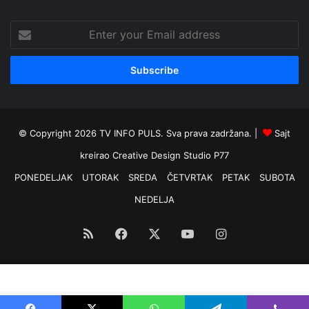
Enter
your
Email
address
© Copyright 2026 TV INFO PULS. Sva prava zadržana. |
Sajt
kreirao
Creative Design Studio P77
PONEDELJAK
UTORAK
SREDA
ČETVRTAK
PETAK
SUBOTA
NEDELJA
RSS
Facebook
X
YouTube
Instagram
Optimized by Seraphinite Accelerator