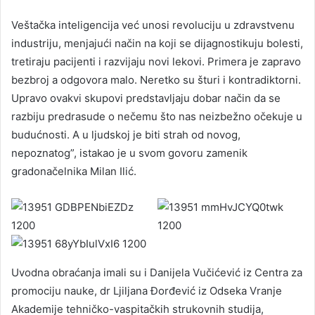
Veštačka inteligencija već unosi revoluciju u zdravstvenu
industriju, menjajući način na koji se dijagnostikuju bolesti,
tretiraju pacijenti i razvijaju novi lekovi. Primera je zapravo
bezbroj a odgovora malo. Neretko su šturi i kontradiktorni.
Upravo ovakvi skupovi predstavljaju dobar način da se
razbiju predrasude o nečemu što nas neizbežno očekuje u
budućnosti. A u ljudskoj je biti strah od novog,
nepoznatog”, istakao je u svom govoru zamenik
gradonačelnika Milan Ilić.
Uvodna obraćanja imali su i Danijela Vučićević iz Centra za
promociju nauke, dr Ljiljana Đorđević iz Odseka Vranje
Akademije tehničko-vaspitačkih strukovnih studija,