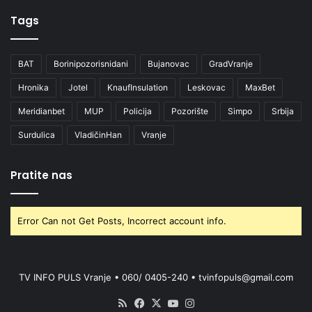
Tags
BAT
Borinipozorisnidani
Bujanovac
GradVranje
Hronika
Jotel
KnaufInsulation
Leskovac
MaxBet
Meridianbet
MUP
Policija
Pozorište
Simpo
Srbija
Surdulica
VladičinHan
Vranje
Pratite nas
Error Can not Get Posts, Incorrect account info.
TV INFO PULS Vranje • 060/ 0405-240 • tvinfopuls@gmail.com
RSS
Facebook
X
YouTube
Instagram