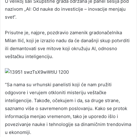
U velikoj sali Skupštine grada održana je panel sesija pod
nazivom „AI: Od nauke do investicije – inovacije menjaju
svet“.
Prisutne je, najpre, pozdravio zamenik gradonačelnika
Milan Ilić, koji je izrazio nadu da će današnji skup potvrditi
ili demantovati sve mitove koji okružuju AI, odnosno
veštačku inteligenciju.
“Sa nama su vrhunski panelisti koji će nam pružiti
odgovore i verujem otkloniti misteriju veštačke
inteligencije. Takođe, očekujem i da, sa druge strane,
saznamo više o savremenom poslovanju. Kako se protok
informacija menjao vremenom, tako je uporedo išlo i
povezivanje nauke i tehnologije sa dinamičnim trendovima
u ekonomiji.