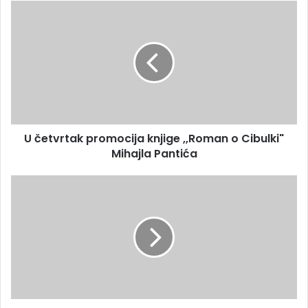
U četvrtak promocija knjige ,,Roman o Cibulki"
Mihajla Pantića