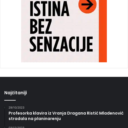
Najčitaniji
29/10/2023
Profesorka klavira iz Vranja Dragana Ristić Mladenović
stradala na planinarenju
03/12/2023