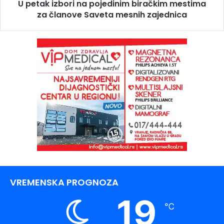
U petak izbori na pojedinim biračkim mestima
za članove Saveta mesnih zajednica
VREMENSKA PROGNOZA
19
℃