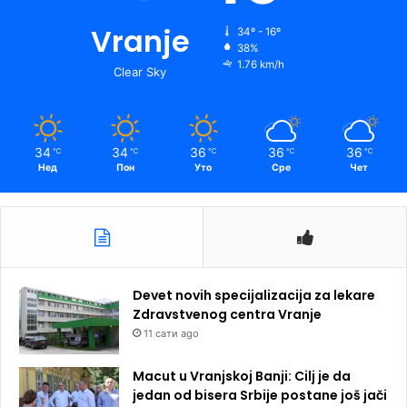
Vranje
34º - 16º
38%
1.76 km/h
Clear Sky
34
34
36
36
36
℃
℃
℃
℃
℃
Нед
Пон
Уто
Сре
Чет
Devet novih specijalizacija za lekare
Zdravstvenog centra Vranje
11 сати ago
Macut u Vranjskoj Banji: Cilj je da
jedan od bisera Srbije postane još jači