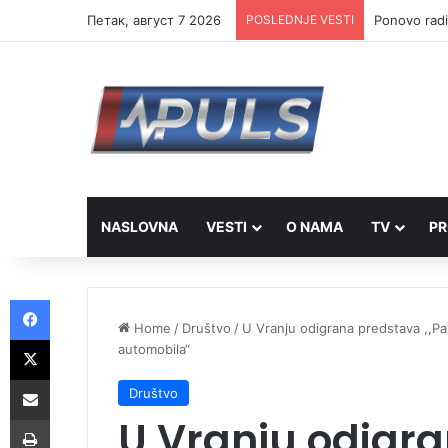
Петак, август 7 2026
POSLEDNJE VESTI
Ponovo radi
NASLOVNA
VESTI
O NAMA
TV
PR
Facebook
Home
/
Društvo
/
U Vranju odigrana predstava ,,Paž
X
automobila“
Share via Email
Društvo
U Vranju odigr
Print