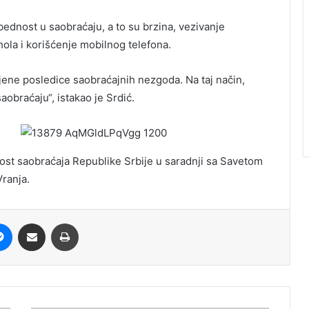
bednost u saobraćaju, a to su brzina, vezivanje
ola i korišćenje mobilnog telefona.
ljene posledice saobraćajnih nezgoda. Na taj način,
raćaju“, istakao je Srdić.
st saobraćaja Republike Srbije u saradnji sa Savetom
ranja.
it
Messenger
Share via Email
Print