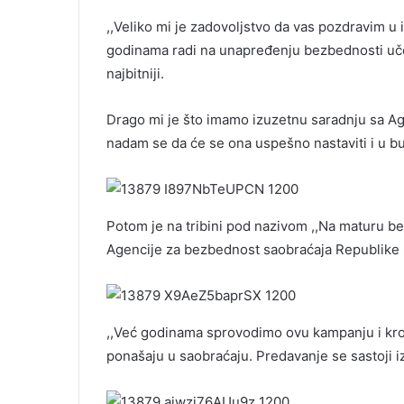
,,Veliko mi je zadovoljstvo da vas pozdravim 
godinama radi na unapređenju bezbednosti učes
najbitniji.
Drago mi je što imamo izuzetnu saradnju sa Ag
nadam se da će se ona uspešno nastaviti i u bu
Potom je na tribini pod nazivom ,,Na maturu be
Agencije za bezbednost saobraćaja Republike 
,,Već godinama sprovodimo ovu kampanju i kr
ponašaju u saobraćaju. Predavanje se sastoji 