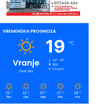
VREMENSKA PROGNOZA
19
℃
Vranje
32º - 19º
58%
0.9 km/h
Clear Sky
32
33
35
37
38
℃
℃
℃
℃
℃
Пет
Суб
Нед
Пон
Уто