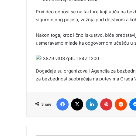
Prvi deo odnosi se na faktore koji utiču na bez
sigurnosnog pojasa, vožnja pod dejstvom alkoh
Nakon toga, kroz lično iskustvo, biće predstav
usmeravamo mlade ka odgovornom učešću u saob
Događaje su organizovali Agencija za bezbedno
za bezbednost saobraćaja na putevima Grada V
Facebook
X
LinkedIn
Pinterest
Redd
Share