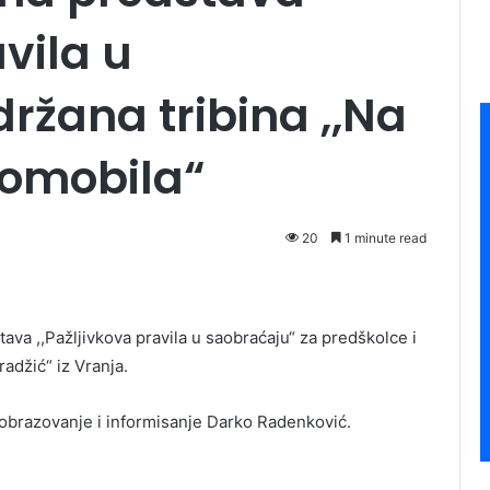
avila u
držana tribina ,,Na
omobila“
20
1 minute read
ava ,,Pažljivkova pravila u saobraćaju“ za predškolce i
adžić“ iz Vranja.
 obrazovanje i informisanje Darko Radenković.