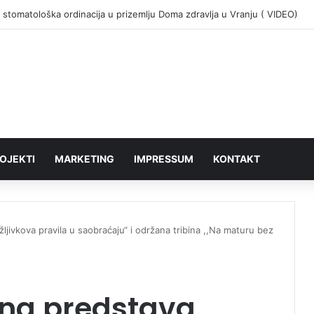
 stomatološka ordinacija u prizemlju Doma zdravlja u Vranju ( VIDEO)
OJEKTI
MARKETING
IMPRESSUM
KONTAKT
ljivkova pravila u saobraćaju“ i održana tribina ,,Na maturu bez
ana predstava