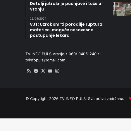
Detalji jutrošnje pucnjave i tuče u
Vranju
25/04/2024
VJT: Uzrok smrti porodilje ruptura
materice, moguće nesavesno
postupanje lekara
TV INFO PULS Vranje • 060/ 0405-240 •
tvinfopuls@gmail.com
RSS
Facebook
X
YouTube
Instagram
© Copyright 2026 TV INFO PULS. Sva prava zadržana. |