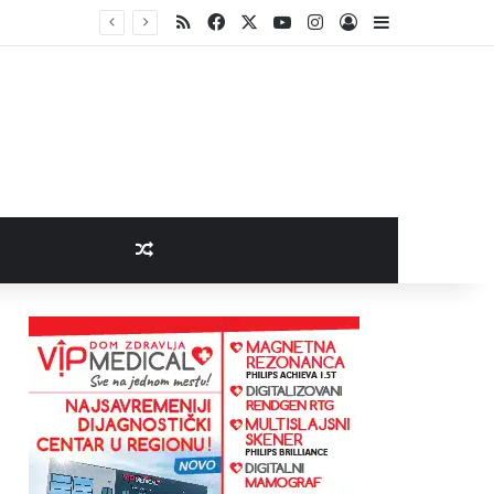
RSS
Facebook
X
YouTube
Instagram
Log In
Sidebar
Random Article