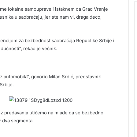
u ime lokalne samouprave i istaknem da Grad Vranje
nika u saobraćaju, jer ste nam vi, draga deco,
encijom za bezbednost saobraćaja Republike Srbije i
dućnosti“, rekao je većnik.
z automobila“, govorio Milan Srdić, predstavnik
Srbije.
oz predavanja utičemo na mlade da se bezbedno
iz dva segmenta.