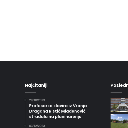
Najčitaniji
Posledn
29/10/2023
Profesorka klavira iz Vranja
Dragana Ristić Mladenović
stradala na planinarenju
03/12/2023