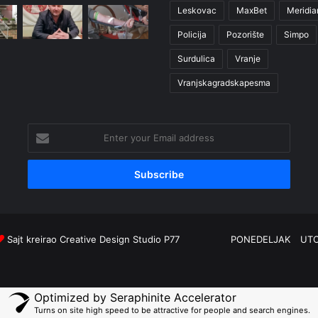
Leskovac
MaxBet
Meridia
Policija
Pozorište
Simpo
Surdulica
Vranje
Vranjskagradskapesma
Enter
your
Email
address
Sajt kreirao
Creative Design Studio P77
PONEDELJAK
UT
Optimized by Seraphinite Accelerator
Turns on site high speed to be attractive for people and search engines.