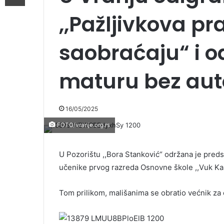
,,Pažljivkova pr
saobraćaju“ i o
maturu bez aut
16/05/2025
FOTO/vranje.org.rs
U Pozorištu ,,Bora Stanković“ održana je predst
učenike prvog razreda Osnovne škole ,,Vuk Kar
Tom prilikom, mališanima se obratio većnik za