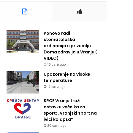
Ponovo radi
stomatološka
ordinacija u prizemlju
Doma zdravlja u Vranju (
VIDEO)
15 сати ago
Upozorenje na visoke
temperature
17 сати ago
SRCE Vranje traži
ostavku većnika za
sport: „Vranjski sport na
ivici kolapsa“
20 сати ago