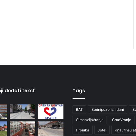
ji dodati tekst
Tags
BAT
Borinipozorisnidani
B
GimnazijaVranje
GradVranje
Hronika
Jotel
KnaufInsulat