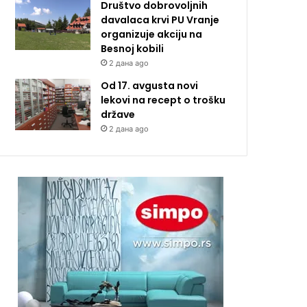
Društvo dobrovoljnih
davalaca krvi PU Vranje
organizuje akciju na
Besnoj kobili
2 дана ago
Od 17. avgusta novi
lekovi na recept o trošku
države
2 дана ago