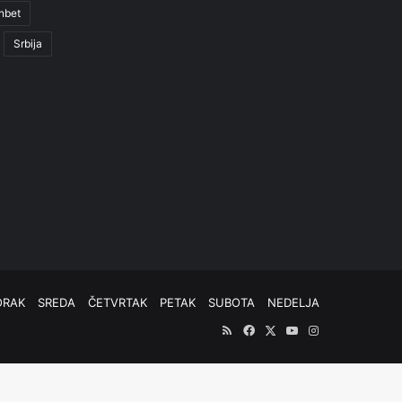
nbet
Srbija
ORAK
SREDA
ČETVRTAK
PETAK
SUBOTA
NEDELJA
RSS
Facebook
X
YouTube
Instagram