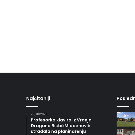
Najčitaniji
Posledn
29/10/2023
Profesorka klavira iz Vranja
Dragana Ristić Mladenović
stradala na planinarenju