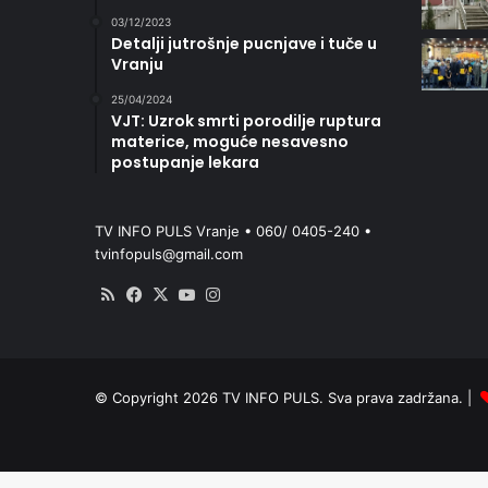
03/12/2023
Detalji jutrošnje pucnjave i tuče u
Vranju
25/04/2024
VJT: Uzrok smrti porodilje ruptura
materice, moguće nesavesno
postupanje lekara
TV INFO PULS Vranje • 060/ 0405-240 •
tvinfopuls@gmail.com
RSS
Facebook
X
YouTube
Instagram
© Copyright 2026 TV INFO PULS. Sva prava zadržana. |