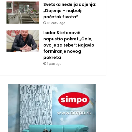
Svetska nedelja dojenja:
„Dojenje – najbolji
početak života“
16 сати ago
Isidor Stefanović
napustio pokret „Ćale,
ovo je za tebe“: Najavio
formiranje novog
pokreta
1 дан ago