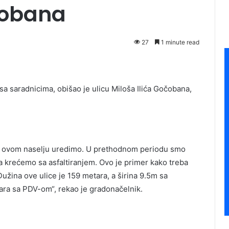
čobana
27
1 minute read
a saradnicima, obišao je ulicu Miloša Ilića Gočobana,
 u ovom naselju uredimo. U prethodnom periodu smo
a krećemo sa asfaltiranjem. Ovo je primer kako treba
 Dužina ove ulice je 159 metara, a širina 9.5m sa
ara sa PDV-om“, rekao je gradonačelnik.