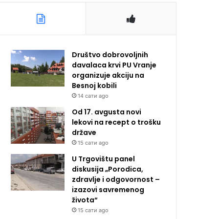
Društvo dobrovoljnih
davalaca krvi PU Vranje
organizuje akciju na
Besnoj kobili
14 сати ago
Od 17. avgusta novi
lekovi na recept o trošku
države
15 сати ago
U Trgovištu panel
diskusija „Porodica,
zdravlje i odgovornost –
izazovi savremenog
života“
15 сати ago