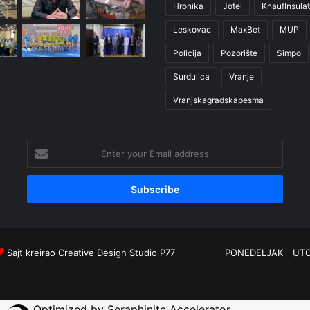
Hronika
Jotel
KnaufInsulat
Leskovac
MaxBet
MUP
Policija
Pozorište
Simpo
Surdulica
Vranje
Vranjskagradskapesma
Enter
your
Email
address
Sajt kreirao
Creative Design Studio P77
PONEDELJAK
UT
Optimized by Seraphinite Accelerator