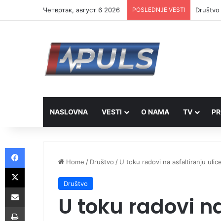
Четвртак, август 6 2026
POSLEDNJE VESTI
Društvo 
NASLOVNA
VESTI
O NAMA
TV
PR
Facebook
Home
/
Društvo
/
U toku radovi na asfaltiranju uli
X
Društvo
Share via Email
U toku radovi na
Print