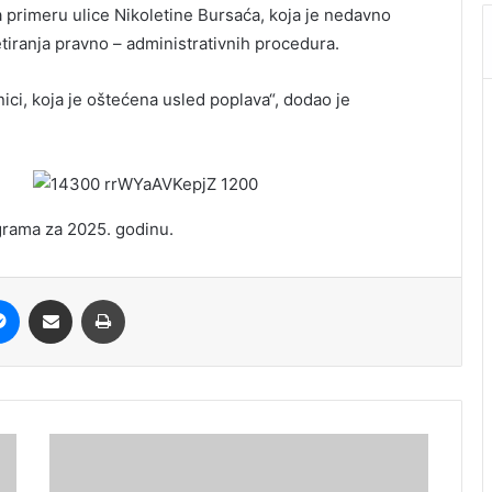
 primeru ulice Nikoletine Bursaća, koja je nedavno
etiranja pravno – administrativnih procedura.
nici, koja je oštećena usled poplava“, dodao je
grama za 2025. godinu.
it
Messenger
Share via Email
Print