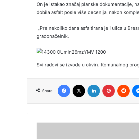
On je istakao značaj planske dokumentacije, na
dobila asfalt posle više decenija, nakon kompl
„Pre nekoliko dana asfaltirana je i ulica u Bres
gradonačelnik.
Svi radovi se izvode u okviru Komunalnog pro
Facebook
X
LinkedIn
Pinterest
Redd
Share