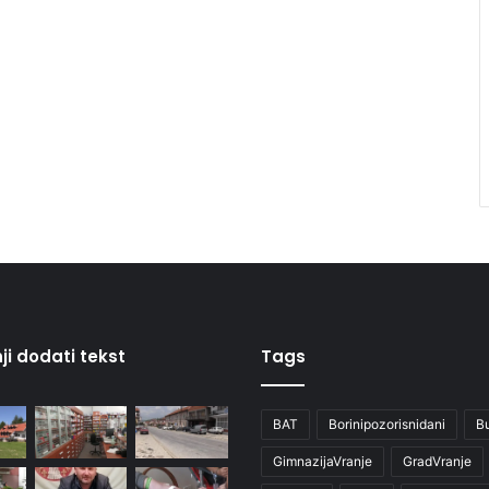
ji dodati tekst
Tags
BAT
Borinipozorisnidani
B
GimnazijaVranje
GradVranje