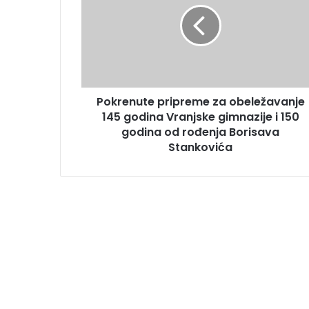
Pokrenute pripreme za obeležavanje
145 godina Vranjske gimnazije i 150
godina od rođenja Borisava
Stankovića