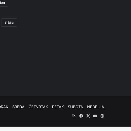
ion
Srbija
ORAK
SREDA
ČETVRTAK
PETAK
SUBOTA
NEDELJA
RSS
Facebook
X
YouTube
Instagram