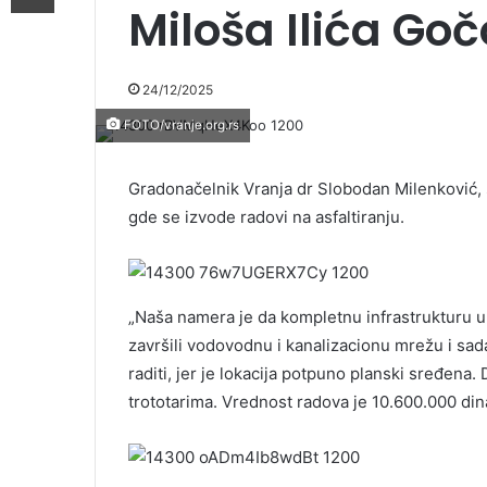
Miloša Ilića Go
24/12/2025
FOTO/vranje.org.rs
Gradonačelnik Vranja dr Slobodan Milenković, s
gde se izvode radovi na asfaltiranju.
„Naša namera je da kompletnu infrastrukturu
završili vodovodnu i kanalizacionu mrežu i sad
raditi, jer je lokacija potpuno planski sređena.
trototarima. Vrednost radova je 10.600.000 din