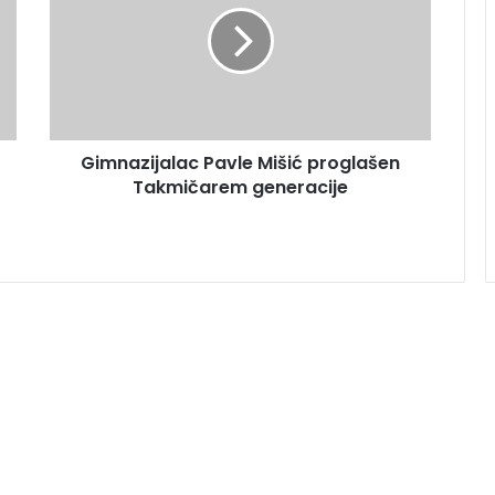
Gimnazijalac Pavle Mišić proglašen
Takmičarem generacije