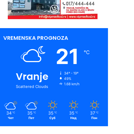
VREMENSKA PROGNOZA
21
℃
Vranje
34º - 19º
49%
1.68 km/h
Scattered Clouds
34
35
35
35
37
℃
℃
℃
℃
℃
Чет
Пет
Суб
Нед
Пон