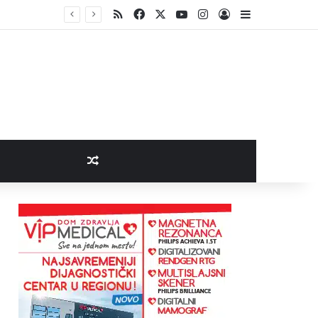
RSS
Facebook
X
YouTube
Instagram
Log In
Sidebar
Random Article