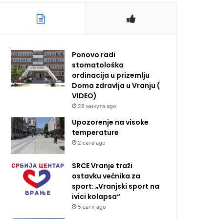
Ponovo radi
stomatološka
ordinacija u prizemlju
Doma zdravlja u Vranju (
VIDEO)
28 минута ago
Upozorenje na visoke
temperature
2 сата ago
SRCE Vranje traži
ostavku većnika za
sport: „Vranjski sport na
ivici kolapsa“
5 сати ago