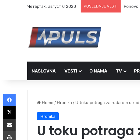
Четвртак, август 6 2026
POSLEDNJE VESTI
Ponovo r
NASLOVNA
VESTI
O NAMA
TV
PR
Facebook
Home
/
Hronika
/
U toku potraga za rudarom u rud
X
Hronika
Share via Email
U toku potraga
Print