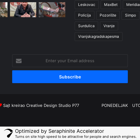
Leskovac
MaxBet
Meridia
Policija
Pozorište
Simpo
Surdulica
Vranje
Vranjskagradskapesma
Enter
your
Email
address
Sajt kreirao
Creative Design Studio P77
PONEDELJAK
UT
Optimized by Seraphinite Accelerator
Turns on site high speed to be attractive for people and search engines.