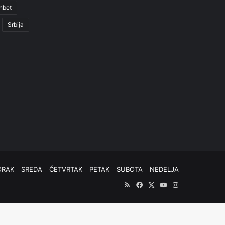
nbet
Srbija
ORAK
SREDA
ČETVRTAK
PETAK
SUBOTA
NEDELJA
RSS
Facebook
X
YouTube
Instagram