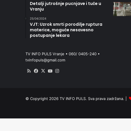
Detalji jutrošnje pucnjave i tuče u
Vranju
25/04/2024
VJT: Uzrok smrti porodilje ruptura
materice, moguće nesavesno
postupanje lekara
TV INFO PULS Vranje • 060/ 0405-240 •
tvinfopuls@gmail.com
RSS
Facebook
X
YouTube
Instagram
© Copyright 2026 TV INFO PULS. Sva prava zadržana. |