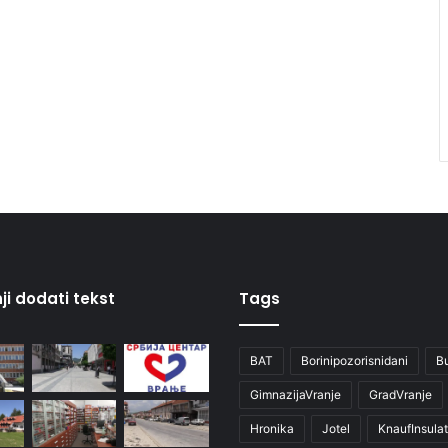
ji dodati tekst
Tags
BAT
Borinipozorisnidani
B
GimnazijaVranje
GradVranje
Hronika
Jotel
KnaufInsulat