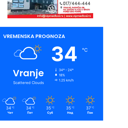
VREMENSKA PROGNOZA
34
℃
Vranje
34º - 24º
18%
1.25 km/h
Scattered Clouds
34
34
35
35
37
℃
℃
℃
℃
℃
Чет
Пет
Суб
Нед
Пон