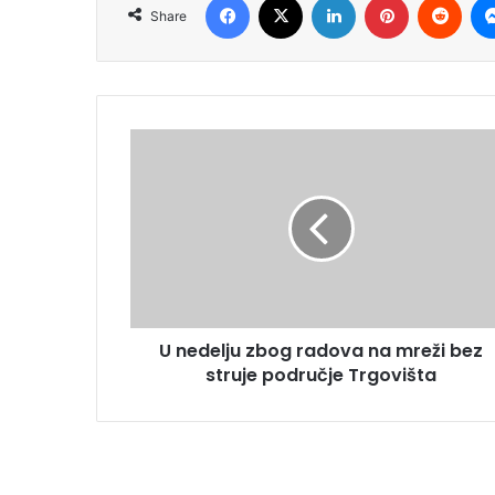
Share
U nedelju zbog radova na mreži bez
struje područje Trgovišta