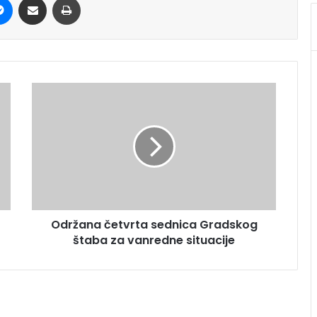
Održana četvrta sednica Gradskog
štaba za vanredne situacije