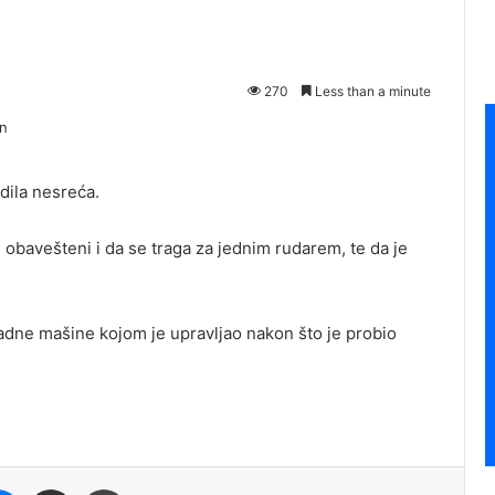
270
Less than a minute
dila nesreća.
obavešteni i da se traga za jednim rudarem, te da je
radne mašine kojom je upravljao nakon što je probio
it
Messenger
Share via Email
Print