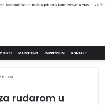
adi stomatološka ordinacija u prizemlju Doma zdravlja u Vranju ( VIDEO)
OJEKTI
MARKETING
IMPRESSUM
KONTAKT
niku Grot
 za rudarom u