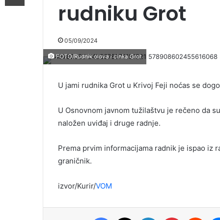
rudniku Grot
05/09/2024
FOTO/Rudnik olova i cinka Grot
U jami rudnika Grot u Krivoj Feji noćas se dogo
U Osnovnom javnom tužilaštvu je rečeno da su 
naložen uviđaj i druge radnje.
Prema prvim informacijama radnik je ispao iz 
graničnik.
izvor/Kurir/
VOM
Facebook
X
LinkedIn
Pinterest
Redd