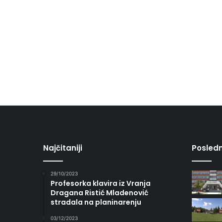
Najčitaniji
Posledn
29/10/2023
Profesorka klavira iz Vranja
Dragana Ristić Mladenović
stradala na planinarenju
03/12/2023