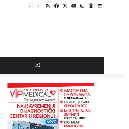
RSS
Facebook
X
YouTube
Instagram
Log In
Sidebar
Random Article