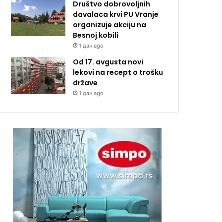
Društvo dobrovoljnih
davalaca krvi PU Vranje
organizuje akciju na
Besnoj kobili
1 дан ago
Od 17. avgusta novi
lekovi na recept o trošku
države
1 дан ago