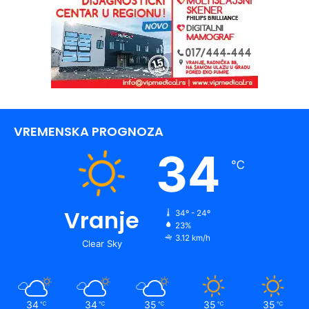
VREMENSKA PROGNOZA
34
℃
Vranje
34º - 24º
23%
3.12 km/h
Clear Sky
34
34
35
35
35
℃
℃
℃
℃
℃