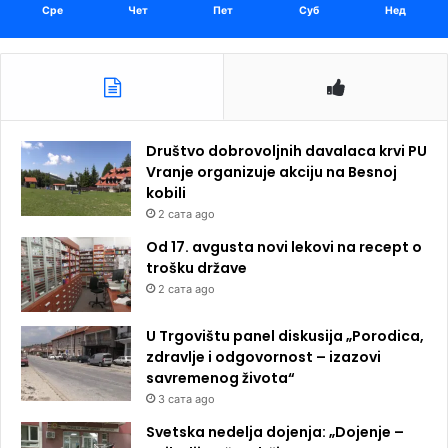
Сре
Чет
Пет
Суб
Нед
Društvo dobrovoljnih davalaca krvi PU
Vranje organizuje akciju na Besnoj
kobili
2 сата ago
Od 17. avgusta novi lekovi na recept o
trošku države
2 сата ago
U Trgovištu panel diskusija „Porodica,
zdravlje i odgovornost – izazovi
savremenog života“
3 сата ago
Svetska nedelja dojenja: „Dojenje –