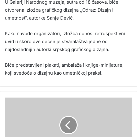
U Galeriji Narodnog muzeja, sutra od 18 časova, biće
otvorena izložba grafičkog dizajna ,,Odraz: Dizajn i
umetnost“, autorke Sanje Dević.
Kako navode organizatori, izložba donosi retrospektivni
uvid u skoro dve decenije stvaralaštva jedne od
najdoslednijih autorki srpskog grafičkog dizajna.
Biće predstavljeni plakati, ambalaža i knjige-minijature,
koji svedoče o dizajnu kao umetničkoj praksi.