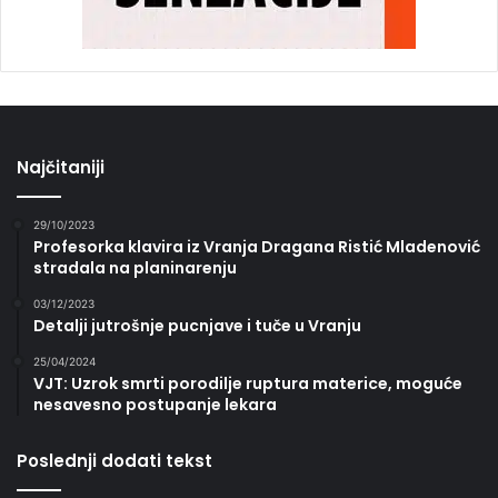
Najčitaniji
29/10/2023
Profesorka klavira iz Vranja Dragana Ristić Mladenović
stradala na planinarenju
03/12/2023
Detalji jutrošnje pucnjave i tuče u Vranju
25/04/2024
VJT: Uzrok smrti porodilje ruptura materice, moguće
nesavesno postupanje lekara
Poslednji dodati tekst