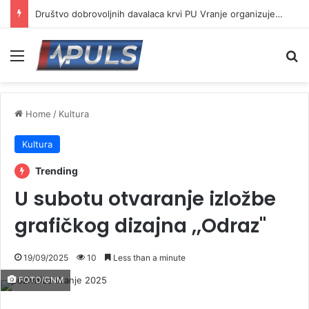
Društvo dobrovoljnih davalaca krvi PU Vranje organizuje akciju na Besnoj kobili
Menu
Se
Home
/
Kultura
Kultura
Trending
U subotu otvaranje izložbe
grafičkog dizajna ,,Odraz"
19/09/2025
10
Less than a minute
FOTO/GNM