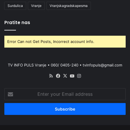
Surdulica
Vranje
Vranjskagradskapesma
Pratite nas
Error Can not Get Posts, Incorrect account info.
TV INFO PULS Vranje • 060/ 0405-240 • tvinfopuls@gmail.com
RSS
Facebook
X
YouTube
Instagram
Enter
your
Email
address