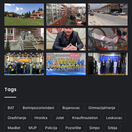
Tags
BAT
Borinipozorisnidani
Bujanovac
GimnazijaVranje
GradVranje
Hronika
Jotel
KnaufInsulation
Leskovac
MaxBet
MUP
Policija
Pozorište
Simpo
Srbija