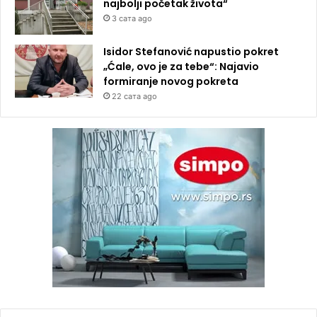
najbolji početak života“
3 сата ago
Isidor Stefanović napustio pokret
„Ćale, ovo je za tebe“: Najavio
formiranje novog pokreta
22 сата ago