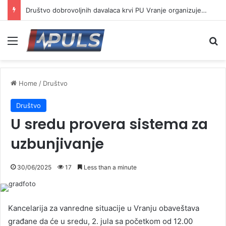
Društvo dobrovoljnih davalaca krvi PU Vranje organizuje akciju na Besnoj kobili
Menu
Se
Home
/
Društvo
Društvo
U sredu provera sistema za
uzbunjivanje
30/06/2025
17
Less than a minute
Kancelarija za vanredne situacije u Vranju obaveštava
građane da će u sredu, 2. jula sa početkom od 12.00