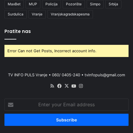
MaxBet
MUP
Policija
Pozorište
Simpo
Srbija
Surdulica
Vranje
Vranjskagradskapesma
Pratite nas
Error Can not Get Posts, Incorrect account info.
TV INFO PULS Vranje • 060/ 0405-240 • tvinfopuls@gmail.com
RSS
Facebook
X
YouTube
Instagram
Enter
your
Email
address