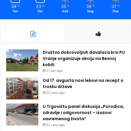
34
33
35
36
37
℃
℃
℃
℃
℃
Чет
Пет
Суб
Нед
Пон
Društvo dobrovoljnih davalaca krvi PU
Vranje organizuje akciju na Besnoj
kobili
21 сат ago
Od 17. avgusta novi lekovi na recept o
trošku države
22 сата ago
U Trgovištu panel diskusija „Porodica,
zdravlje i odgovornost – izazovi
savremenog života“
23 сата ago