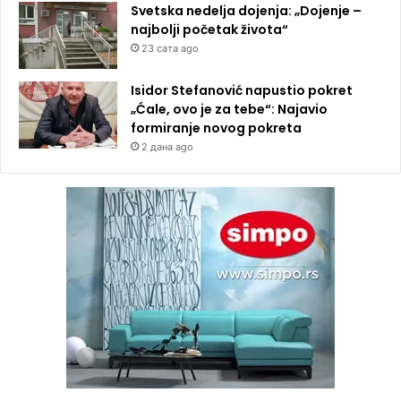
Svetska nedelja dojenja: „Dojenje –
najbolji početak života“
23 сата ago
Isidor Stefanović napustio pokret
„Ćale, ovo je za tebe“: Najavio
formiranje novog pokreta
2 дана ago