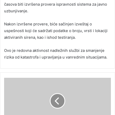
časova biti izvršena provera ispravnosti sistema za javno
uzbunjivanje.
Nakon izvršene provere, biće sačinjen izveštaj o
uspešnosti koji će sadržati podatke o broju, vrsti i lokaciji
aktiviranih sirena, kao i ishod testiranja.
Ovo je redovna aktivnost nadležnih službi za smanjenje
rizika od katastrofa i upravljanja u vanrednim situacijama.