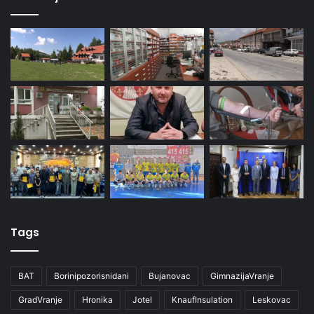
Tags
BAT
Borinipozorisnidani
Bujanovac
GimnazijaVranje
GradVranje
Hronika
Jotel
KnaufInsulation
Leskovac