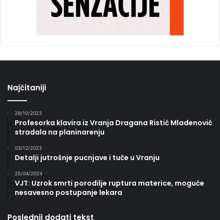
Najčitaniji
29/10/2023
Profesorka klavira iz Vranja Dragana Ristić Mladenović
stradala na planinarenju
03/12/2023
Detalji jutrošnje pucnjave i tuče u Vranju
25/04/2024
VJT: Uzrok smrti porodilje ruptura materice, moguće
nesavesno postupanje lekara
Poslednji dodati tekst