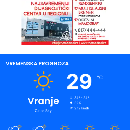
VREMENSKA PROGNOZA
29
℃
Vranje
34º - 24º
32%
2.12 km/h
Clear Sky