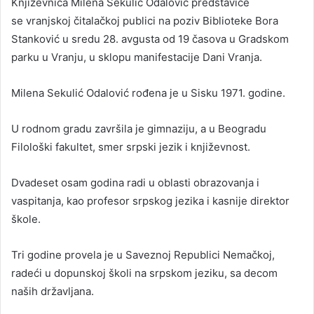
Književnica Milena Sekulić Odalović predstaviće
se vranjskoj čitalačkoj publici na poziv Biblioteke Bora
Stanković u sredu 28. avgusta od 19 časova u Gradskom
parku u Vranju, u sklopu manifestacije Dani Vranja.
Milena Sekulić Odalović rođena je u Sisku 1971. godine.
U rodnom gradu završila je gimnaziju, a u Beogradu
Filološki fakultet, smer srpski jezik i književnost.
Dvadeset osam godina radi u oblasti obrazovanja i
vaspitanja, kao profesor srpskog jezika i kasnije direktor
škole.
Tri godine provela je u Saveznoj Republici Nemačkoj,
radeći u dopunskoj školi na srpskom jeziku, sa decom
naših državljana.