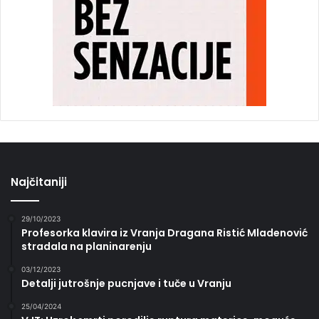
Najčitaniji
29/10/2023
Profesorka klavira iz Vranja Dragana Ristić Mladenović
stradala na planinarenju
03/12/2023
Detalji jutrošnje pucnjave i tuče u Vranju
25/04/2024