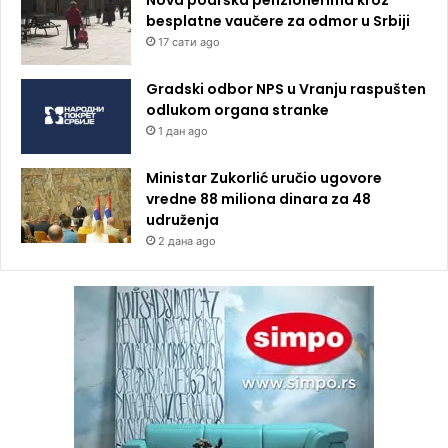
besplatne vaučere za odmor u Srbiji
17 сати ago
Gradski odbor NPS u Vranju raspušten
odlukom organa stranke
1 дан ago
Ministar Zukorlić uručio ugovore
vredne 88 miliona dinara za 48
udruženja
2 дана ago