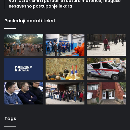
VJT: Uzrok smrti porodilje ruptura materice, moguće
nesavesno postupanje lekara
Poslednji dodati tekst
Tags