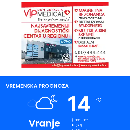
VREMENSKA PROGNOZA
14
℃
Vranje
19º - 11º
57%