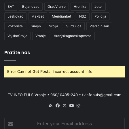
BAT
Bujanovac
GradVranje
Hronika
Jotel
Leskovac
MaxBet
Meridianbet
NSZ
Policija
Pozorište
Simpo
Srbija
Surdulica
VladičinHan
VojskaSrbije
Vranje
Vranjskagradskapesma
Pratite nas
Error Can not Get Posts, Incorrect account info.
TV INFO PULS Vranje • 060/ 0405-240 • tvinfopuls@gmail.com
RSS
Facebook
X
YouTube
Instagram
Enter
your