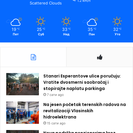
1.2 km/h
Scattered Clouds
19
25
33
35
32
℃
℃
℃
℃
℃
Пет
Суб
Нед
Пон
Уто
Stanari Esperantove ulice poručuju:
Vratite dvosmerni saobraćaj i
stopirajte naplatu parkinga
7 сати ago
Na jesen početak terenskih radova na
revitalizaciji Vlasinskih
hidroelektrana
15 сати ago
Nova podrška penzionerima kroz