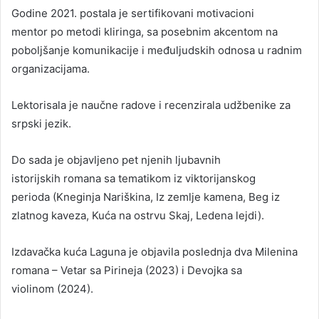
Godine 2021. postala je sertifikovani motivacioni
mentor po metodi kliringa, sa posebnim akcentom na
poboljšanje komunikacije i međuljudskih odnosa u radnim
organizacijama.
Lektorisala je naučne radove i recenzirala udžbenike za
srpski jezik.
Do sada je objavljeno pet njenih ljubavnih
istorijskih romana sa tematikom iz viktorijanskog
perioda (Kneginja Nariškina, Iz zemlje kamena, Beg iz
zlatnog kaveza, Kuća na ostrvu Skaj, Ledena lejdi).
Izdavačka kuća Laguna je objavila poslednja dva Milenina
romana – Vetar sa Pirineja (2023) i Devojka sa
violinom (2024).