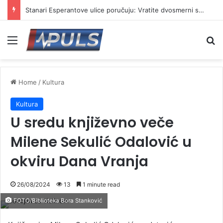
Stanari Esperantove ulice poručuju: Vratite dvosmerni saobraćaj i stopirajte naplatu parkinga
Menu
Se
Home
/
Kultura
Kultura
U sredu književno veče
Milene Sekulić Odalović u
okviru Dana Vranja
26/08/2024
13
1 minute read
FOTO/Biblioteka Bora Stanković