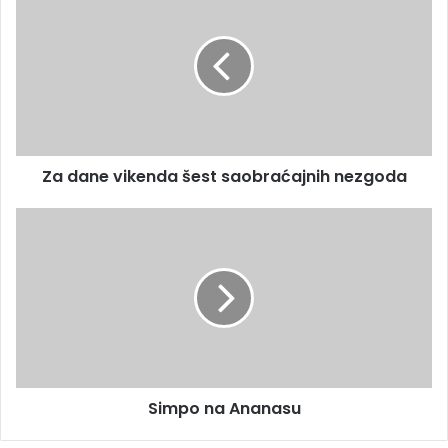
Za dane vikenda šest saobraćajnih nezgoda
Simpo na Ananasu