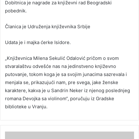
Dobitnica je nagrade za književni rad Beogradski
pobednik.
Članica je Udruženja književnika Srbije
Udata je i majka ćerke Isidore.
„Književnica Milena Sekulić Odalović pričom o svom
stvaralaštvu odvešće nas na jedinstveno književno
putovanje, tokom koga je sa svojim junacima sazrevala i
menjala se, prikazujući nam, pre svega, jake ženske
karaktere, kakva je u Sandrin Neker iz njenog poslednjeg
romana Devojka sa violinom“, poručuju iz Gradske
biblioteke u Vranju.