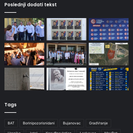
Poslednji dodati tekst
Tags
BAT
Borinipozorisnidani
Bujanovac
GradVranje