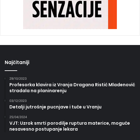
Najčitaniji
29/10/2023
Profesorka klavira iz Vranja Dragana Ristić Mladenović
stradala na planinarenju
03/12/2023
Detalji jutrošnje pucnjave i tuče u Vranju
25/04/2024
VJT: Uzrok smrti porodilje ruptura materice, moguće
nesavesno postupanje lekara