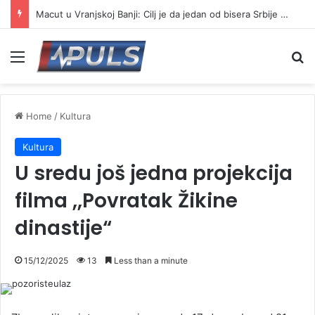
Macut u Vranjskoj Banji: Cilj je da jedan od bisera Srbije postane još jači centar banjskog turizma
Menu
Se
Home
/
Kultura
Kultura
U sredu još jedna projekcija
filma ,,Povratak Žikine
dinastije“
15/12/2025
13
Less than a minute