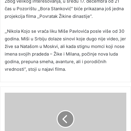
Zbog velikog interesovanja, u sredu 17. decembra od 21
čas u Pozorištu ,,Bora Stanković“ biće prikazana još jedna
projekcija filma ,,Povratak Žikine dinastije“.
,,Nikola Kojo se vraća liku Miše Pavlovića posle više od 30
godina. Miši u Srbiju dolaze sinovi koje dugo nije video, jer
žive sa Natašom u Moskvi, ali kada stignu momci koji nose
imena svojih pradeda – Žike i Milana, počinje nova luda
godina, prepuna smeha, avanture, ali i porodičnih
vrednosti“, stoji u najavi filma.