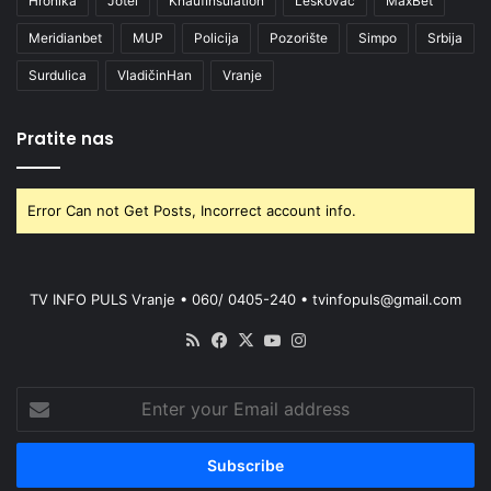
Hronika
Jotel
KnaufInsulation
Leskovac
MaxBet
Meridianbet
MUP
Policija
Pozorište
Simpo
Srbija
Surdulica
VladičinHan
Vranje
Pratite nas
Error Can not Get Posts, Incorrect account info.
TV INFO PULS Vranje • 060/ 0405-240 • tvinfopuls@gmail.com
RSS
Facebook
X
YouTube
Instagram
Enter
your
Email
address