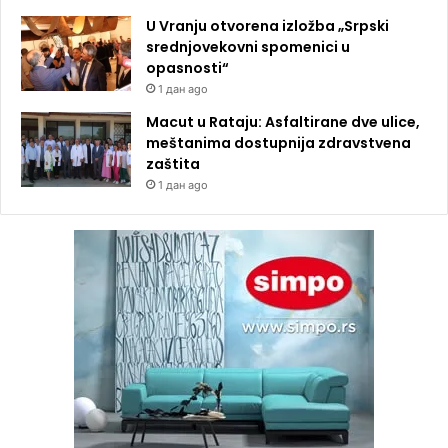
U Vranju otvorena izložba „Srpski
srednjovekovni spomenici u
opasnosti“
1 дан ago
Macut u Rataju: Asfaltirane dve ulice,
meštanima dostupnija zdravstvena
zaštita
1 дан ago