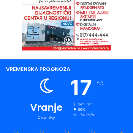
VREMENSKA PROGNOZA
17
℃
Vranje
34º - 17º
56%
1.64 km/h
Clear Sky