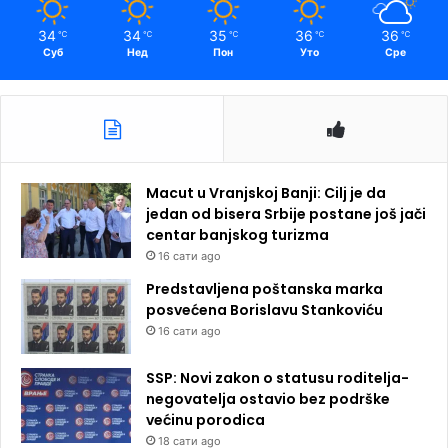
34
34
35
36
36
℃
℃
℃
℃
℃
Суб
Нед
Пон
Уто
Сре
Macut u Vranjskoj Banji: Cilj je da
jedan od bisera Srbije postane još jači
centar banjskog turizma
16 сати ago
Predstavljena poštanska marka
posvećena Borislavu Stankoviću
16 сати ago
SSP: Novi zakon o statusu roditelja-
negovatelja ostavio bez podrške
većinu porodica
18 сати ago