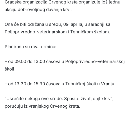
Gradska organizacija Crvenog krsta organizuje još jednu
akciju dobrovoljnog davanja krvi.
Ona će biti održana u sredu, 09. aprila, u saradnji sa
Poljoprivredno-veterinarskom i Tehničkom školom.
Planirana su dva termina:
– od 09.00 do 13.00 časova u Poljoprivredno-veterinarskoj
školi i
– od 13.30 do 15.30 časova u Tehničkoj školi u Vranju.
“Usrećite nekoga ove srede. Spasite život, dajte krv”,
poručuju iz vranjskog Crvenog krsta.