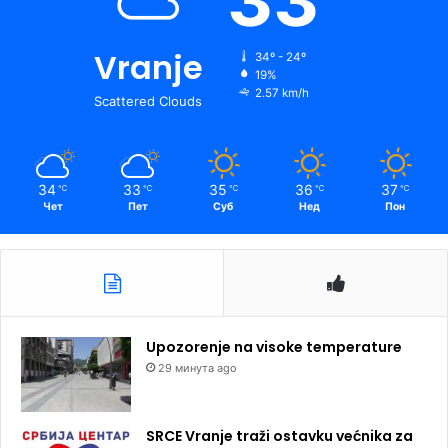
33
Vranje
34º - 24º
19%
2.57 km/h
Scattered Clouds
34
33
35
36
37
℃
℃
℃
℃
℃
Чет
Пет
Суб
Нед
Пон
Upozorenje na visoke temperature
29 минута ago
SRCE Vranje traži ostavku većnika za