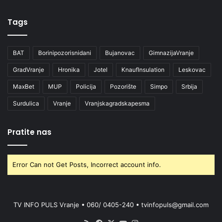
Tags
BAT
Borinipozorisnidani
Bujanovac
GimnazijaVranje
GradVranje
Hronika
Jotel
KnaufInsulation
Leskovac
MaxBet
MUP
Policija
Pozorište
Simpo
Srbija
Surdulica
Vranje
Vranjskagradskapesma
Pratite nas
Error Can not Get Posts, Incorrect account info.
TV INFO PULS Vranje • 060/ 0405-240 • tvinfopuls@gmail.com