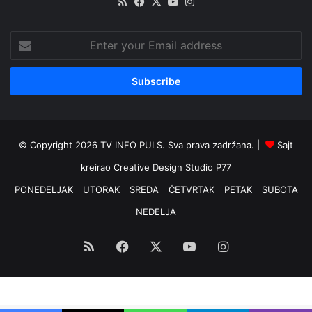
RSS
Facebook
X
YouTube
Instagram
Enter
your
Email
address
© Copyright 2026 TV INFO PULS. Sva prava zadržana. |
Sajt
kreirao
Creative Design Studio P77
PONEDELJAK
UTORAK
SREDA
ČETVRTAK
PETAK
SUBOTA
NEDELJA
RSS
Facebook
X
YouTube
Instagram