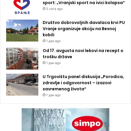
sport: „Vranjski sport na ivici kolapsa“
3 сата ago
Društvo dobrovoljnih davalaca krvi PU
Vranje organizuje akciju na Besnoj
kobili
1 дан ago
Od 17. avgusta novi lekovi na recept o
trošku države
1 дан ago
U Trgovištu panel diskusija „Porodica,
zdravlje i odgovornost – izazovi
savremenog života“
1 дан ago