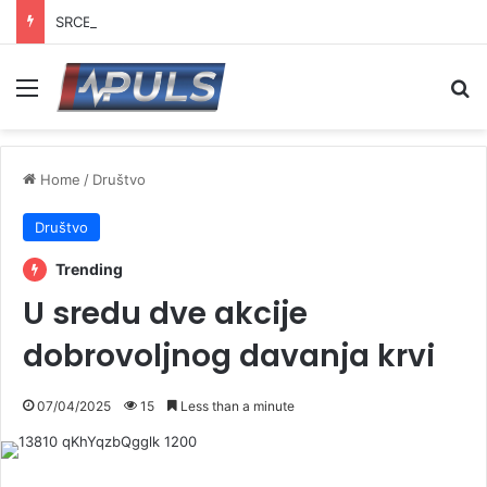
SRCE Vranje traži ostavku većnika za sport: „Vranjski sport na ivici kolapsa“
Menu
Se
Home
/
Društvo
Društvo
Trending
U sredu dve akcije
dobrovoljnog davanja krvi
07/04/2025
15
Less than a minute