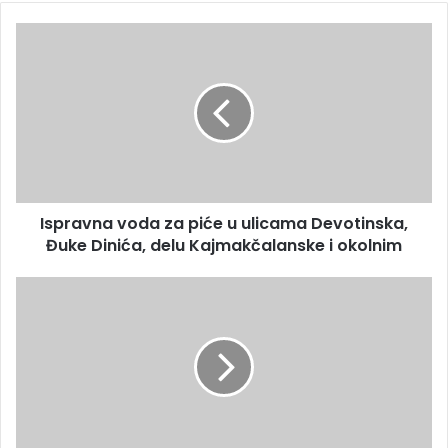
Ispravna voda za piće u ulicama Devotinska,
Đuke Dinića, delu Kajmakčalanske i okolnim