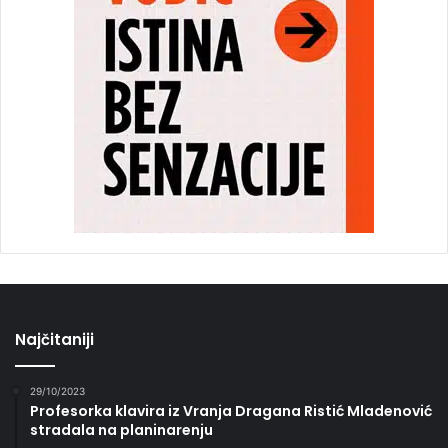
Najčitaniji
29/10/2023
Profesorka klavira iz Vranja Dragana Ristić Mladenović
stradala na planinarenju