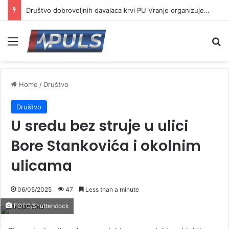
Društvo dobrovoljnih davalaca krvi PU Vranje organizuje akciju na Besnoj kobili
Menu
Se
Home
/
Društvo
Društvo
U sredu bez struje u ulici
Bore Stankovića i okolnim
ulicama
06/05/2025
47
Less than a minute
FOTO/Shutterstock