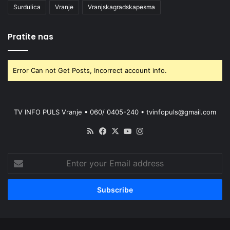
Surdulica
Vranje
Vranjskagradskapesma
Pratite nas
Error Can not Get Posts, Incorrect account info.
TV INFO PULS Vranje • 060/ 0405-240 • tvinfopuls@gmail.com
RSS
Facebook
X
YouTube
Instagram
Enter
your
Email
address