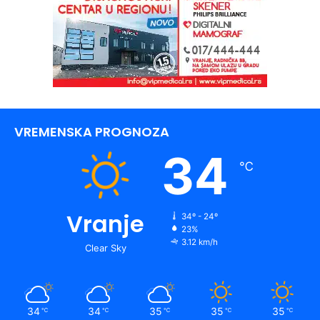
VREMENSKA PROGNOZA
34
℃
Vranje
34º - 24º
23%
3.12 km/h
Clear Sky
34
34
35
35
35
℃
℃
℃
℃
℃