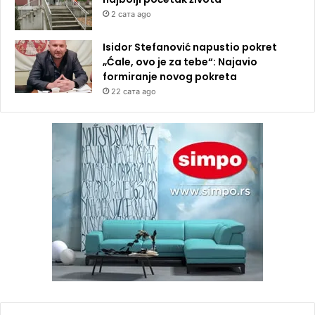
2 сата ago
Isidor Stefanović napustio pokret
„Ćale, ovo je za tebe“: Najavio
formiranje novog pokreta
22 сата ago