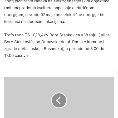
Zbog planiranih radova na elektroenergetskim objektima
radi unapređenja kvaliteta napajanja električnom
energijom, u sredu 07.maja bez električne energije biti
korisnici na sledećim lokacijama:
Trafo reon TS 10/ 0,4kV Bore Stankovića u Vranju, ( ulica
Bore Stankovića od Dunavske do ul. Pariske komune i
zgrade u Vlasinskoj i Bosanskoj) u periodu od 8.00 do
17.00 časova