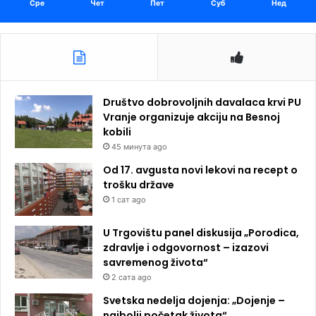
Сре
Чет
Пет
Суб
Нед
Društvo dobrovoljnih davalaca krvi PU
Vranje organizuje akciju na Besnoj
kobili
45 минута ago
Od 17. avgusta novi lekovi na recept o
trošku države
1 сат ago
U Trgovištu panel diskusija „Porodica,
zdravlje i odgovornost – izazovi
savremenog života“
2 сата ago
Svetska nedelja dojenja: „Dojenje –
najbolji početak života“