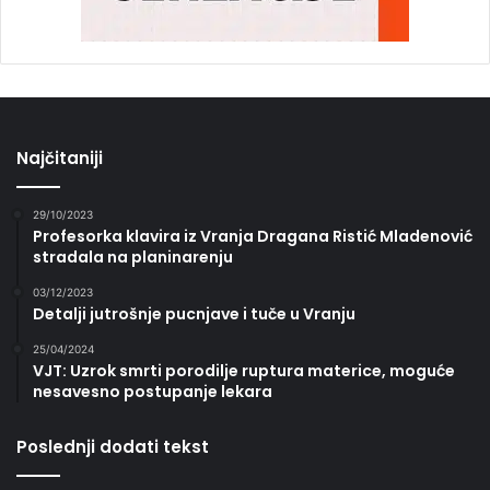
Najčitaniji
29/10/2023
Profesorka klavira iz Vranja Dragana Ristić Mladenović
stradala na planinarenju
03/12/2023
Detalji jutrošnje pucnjave i tuče u Vranju
25/04/2024
VJT: Uzrok smrti porodilje ruptura materice, moguće
nesavesno postupanje lekara
Poslednji dodati tekst