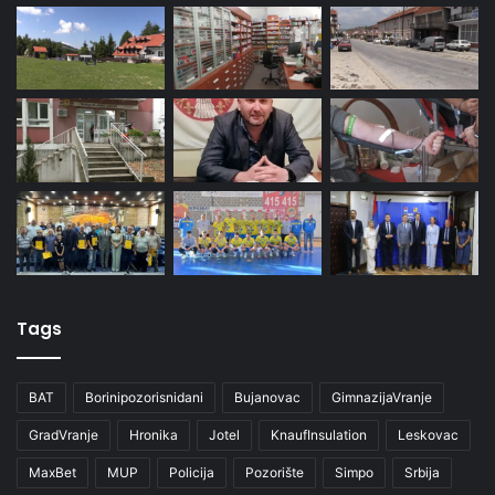
Tags
BAT
Borinipozorisnidani
Bujanovac
GimnazijaVranje
GradVranje
Hronika
Jotel
KnaufInsulation
Leskovac
MaxBet
MUP
Policija
Pozorište
Simpo
Srbija